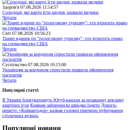
Здоров'я
07.08.2026 11:14:57
Солодощі, які варто їсти щодня, назвали медики
Читати
Свiт
07.08.2026 10:56:23
Трамп вдарив по "пологовому туризму": хто втратить право
на громадянство США
Читати
Суспiльство
07.08.2026 10:15:00
Українцям за кордоном спростили правила оформлення
паспортів
Читати
Популярнi статтi
В Україні блокуватимуть Ютуб-канали за незаконну рекламу
азартних ігор
Киянам заборонили швидко їздити
Дороги-
решето: «Київавтодор» назвав головні причини руйнування
столичних вулиць
Популярнi новини