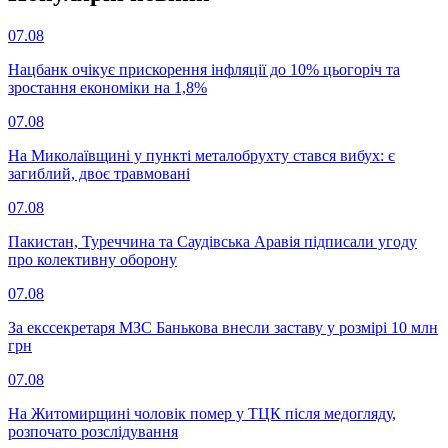
07.08
Нацбанк очікує прискорення інфляції до 10% цьогоріч та
зростання економіки на 1,8%
07.08
На Миколаївщині у пункті металобрухту стався вибух: є
загиблий, двоє травмовані
07.08
Пакистан, Туреччина та Саудівська Аравія підписали угоду
про колективну оборону
07.08
За екссекретаря МЗС Банькова внесли заставу у розмірі 10 млн
грн
07.08
На Житомирщині чоловік помер у ТЦК після медогляду,
розпочато розслідування