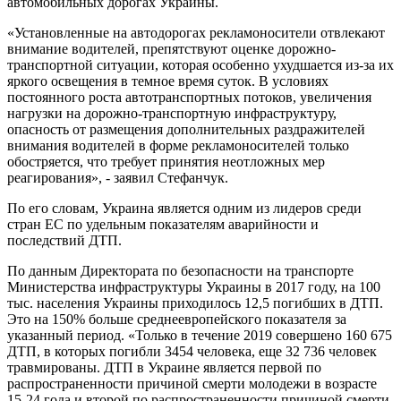
автомобильных дорогах Украины.
«Установленные на автодорогах рекламоносители отвлекают
внимание водителей, препятствуют оценке дорожно-
транспортной ситуации, которая особенно ухудшается из-за их
яркого освещения в темное время суток. В условиях
постоянного роста автотранспортных потоков, увеличения
нагрузки на дорожно-транспортную инфраструктуру,
опасность от размещения дополнительных раздражителей
внимания водителей в форме рекламоносителей только
обостряется, что требует принятия неотложных мер
реагирования», - заявил Стефанчук.
По его словам, Украина является одним из лидеров среди
стран ЕС по удельным показателям аварийности и
последствий ДТП.
По данным Директората по безопасности на транспорте
Министерства инфраструктуры Украины в 2017 году, на 100
тыс. населения Украины приходилось 12,5 погибших в ДТП.
Это на 150% больше среднеевропейского показателя за
указанный период. «Только в течение 2019 совершено 160 675
ДТП, в которых погибли 3454 человека, еще 32 736 человек
травмированы. ДТП в Украине является первой по
распространенности причиной смерти молодежи в возрасте
15-24 года и второй по распространенности причиной смерти