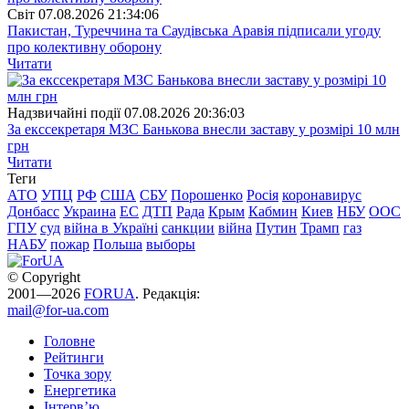
Свiт
07.08.2026 21:34:06
Пакистан, Туреччина та Саудівська Аравія підписали угоду
про колективну оборону
Читати
Надзвичайні події
07.08.2026 20:36:03
За екссекретаря МЗС Банькова внесли заставу у розмірі 10 млн
грн
Читати
Теги
АТО
УПЦ
РФ
США
СБУ
Порошенко
Росія
коронавирус
Донбасс
Украина
ЕС
ДТП
Рада
Крым
Кабмин
Киев
НБУ
ООС
ГПУ
суд
війна в Україні
санкции
війна
Путин
Трамп
газ
НАБУ
пожар
Польша
выборы
© Copyright
2001—2026
FORUA
. Редакція:
mail@for-ua.com
Головне
Рейтинги
Точка зору
Енергетика
Інтерв’ю