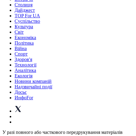
Столиця
Дайджест
TOP For UA
Суспiльство
Культура
Світ
Економіка
Політика
Війна
Спорт
Здоров'я
Технології
Аналітика
Екологія
Новини компаній
Надзвичайні події
Досьє
ИнфоFor
У разі повного або часткового передрукування матеріалів