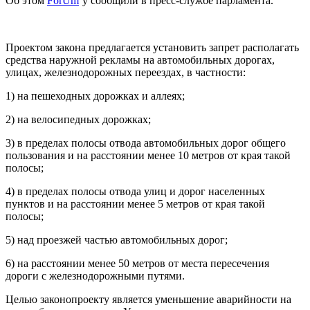
Об этом
ForUm
’у сообщили в пресс-службе парламента.
Проектом закона предлагается установить запрет располагать
средства наружной рекламы на автомобильных дорогах,
улицах, железнодорожных переездах, в частности:
1) на пешеходных дорожках и аллеях;
2) на велосипедных дорожках;
3) в пределах полосы отвода автомобильных дорог общего
пользования и на расстоянии менее 10 метров от края такой
полосы;
4) в пределах полосы отвода улиц и дорог населенных
пунктов и на расстоянии менее 5 метров от края такой
полосы;
5) над проезжей частью автомобильных дорог;
6) на расстоянии менее 50 метров от места пересечения
дороги с железнодорожными путями.
Целью законопроекту является уменьшение аварийности на