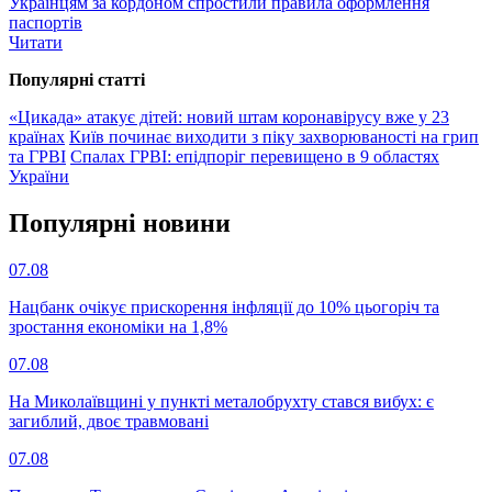
Українцям за кордоном спростили правила оформлення
паспортів
Читати
Популярнi статтi
«Цикада» атакує дітей: новий штам коронавірусу вже у 23
країнах
Київ починає виходити з піку захворюваності на грип
та ГРВІ
Спалах ГРВІ: епідпоріг перевищено в 9 областях
України
Популярнi новини
07.08
Нацбанк очікує прискорення інфляції до 10% цьогоріч та
зростання економіки на 1,8%
07.08
На Миколаївщині у пункті металобрухту стався вибух: є
загиблий, двоє травмовані
07.08