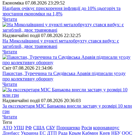
Економіка
07.08.2026 23:29:52
Нацбанк очікує прискорення інфляції до 10% цьогоріч та
зростання економіки на 1,8%
Читати
Надзвичайні події
07.08.2026 22:32:25
На Миколаївщині у пункті металобрухту стався вибух: є
загиблий, двоє травмовані
Читати
Свiт
07.08.2026 21:34:06
Пакистан, Туреччина та Саудівська Аравія підписали угоду
про колективну оборону
Читати
Надзвичайні події
07.08.2026 20:36:03
За екссекретаря МЗС Банькова внесли заставу у розмірі 10 млн
грн
Читати
Теги
АТО
УПЦ
РФ
США
СБУ
Порошенко
Росія
коронавирус
Донбасс
Украина
ЕС
ДТП
Рада
Крым
Кабмин
Киев
НБУ
ООС