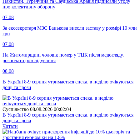
Пакистан, Туреччина та Саудівська Аравія підписали угоду
про колективну оборону
07.08
За екссекретаря МЗС Банькова внесли заставу у розмірі 10 млн
грн
07.08
На Житомирщині чоловік помер у ТЦК після медогляду,
розпочато розслідування
08.08
В Україні 8-9 серпня утримається спека, в неділю очікуються
дощі та грози
Суспiльство
08.08.2026 00:02:04
В Україні 8-9 серпня утримається спека, в неділю очікуються
дощі та грози
Читати