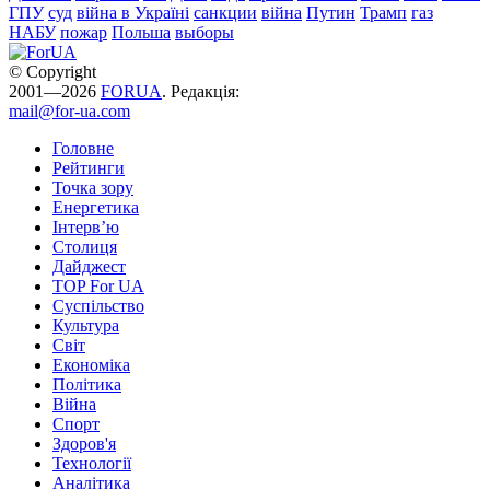
ГПУ
суд
війна в Україні
санкции
війна
Путин
Трамп
газ
НАБУ
пожар
Польша
выборы
© Copyright
2001—2026
FORUA
. Редакція:
mail@for-ua.com
Головне
Рейтинги
Точка зору
Енергетика
Інтерв’ю
Столиця
Дайджест
TOP For UA
Суспiльство
Культура
Світ
Економіка
Політика
Війна
Спорт
Здоров'я
Технології
Аналітика