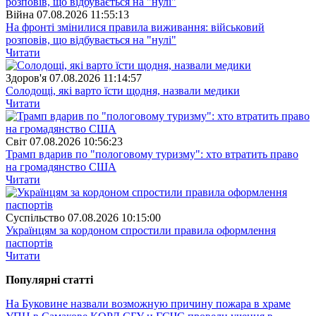
Війна
07.08.2026 11:55:13
На фронті змінилися правила виживання: військовий
розповів, що відбувається на "нулі"
Читати
Здоров'я
07.08.2026 11:14:57
Солодощі, які варто їсти щодня, назвали медики
Читати
Свiт
07.08.2026 10:56:23
Трамп вдарив по "пологовому туризму": хто втратить право
на громадянство США
Читати
Суспiльство
07.08.2026 10:15:00
Українцям за кордоном спростили правила оформлення
паспортів
Читати
Популярнi статтi
На Буковине назвали возможную причину пожара в храме