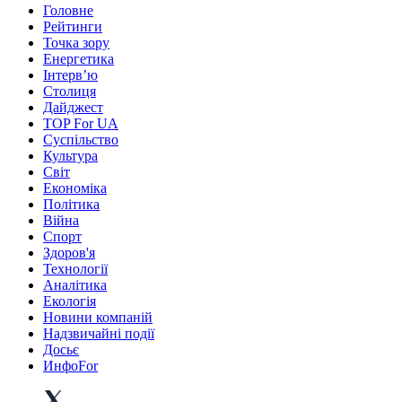
Головне
Рейтинги
Точка зору
Енергетика
Інтерв’ю
Столиця
Дайджест
TOP For UA
Суспiльство
Культура
Світ
Економіка
Політика
Війна
Спорт
Здоров'я
Технології
Аналітика
Екологія
Новини компаній
Надзвичайні події
Досьє
ИнфоFor