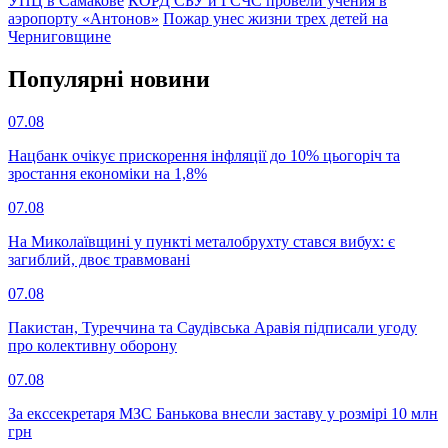
УПЦ в Самакове
КОРД СБУ и ГСЧС провели учения в
аэропорту «Антонов»
Пожар унес жизни трех детей на
Черниговщине
Популярнi новини
07.08
Нацбанк очікує прискорення інфляції до 10% цьогоріч та
зростання економіки на 1,8%
07.08
На Миколаївщині у пункті металобрухту стався вибух: є
загиблий, двоє травмовані
07.08
Пакистан, Туреччина та Саудівська Аравія підписали угоду
про колективну оборону
07.08
За екссекретаря МЗС Банькова внесли заставу у розмірі 10 млн
грн