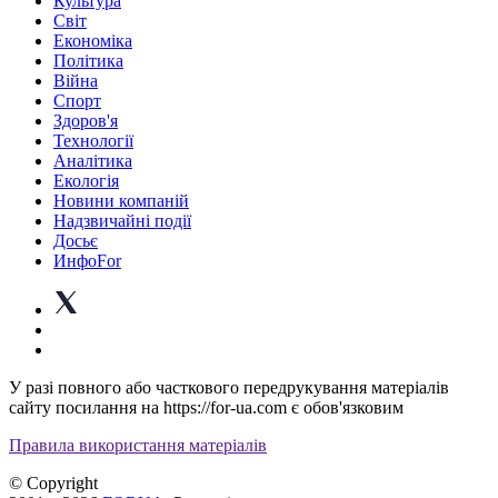
Культура
Світ
Економіка
Політика
Війна
Спорт
Здоров'я
Технології
Аналітика
Екологія
Новини компаній
Надзвичайні події
Досьє
ИнфоFor
У разі повного або часткового передрукування матеріалів
сайту посилання на https://for-ua.com є обов'язковим
Правила використання матеріалів
© Copyright