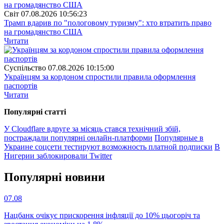
Свiт
07.08.2026 10:56:23
Трамп вдарив по "пологовому туризму": хто втратить право
на громадянство США
Читати
Суспiльство
07.08.2026 10:15:00
Українцям за кордоном спростили правила оформлення
паспортів
Читати
Популярнi статтi
У Cloudflare вдруге за місяць стався технічний збій,
постраждали популярні онлайн-платформи
Популярные в
Украине соцсети тестируют возможность платной подписки
В
Нигерии заблокировали Twitter
Популярнi новини
07.08
Нацбанк очікує прискорення інфляції до 10% цьогоріч та