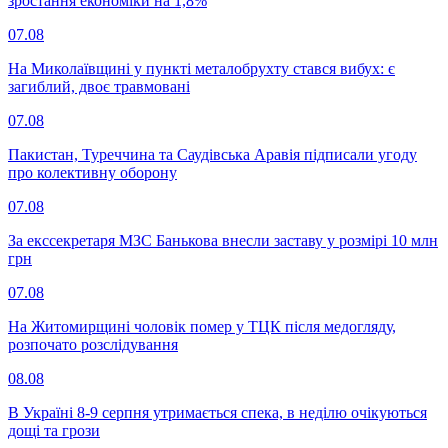
зростання економіки на 1,8%
07.08
На Миколаївщині у пункті металобрухту стався вибух: є
загиблий, двоє травмовані
07.08
Пакистан, Туреччина та Саудівська Аравія підписали угоду
про колективну оборону
07.08
За екссекретаря МЗС Банькова внесли заставу у розмірі 10 млн
грн
07.08
На Житомирщині чоловік помер у ТЦК після медогляду,
розпочато розслідування
08.08
В Україні 8-9 серпня утримається спека, в неділю очікуються
дощі та грози