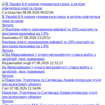
Суспiльство
08.08.2026 00:02:04
В Україні 8-9 серпня утримається спека, в неділю очікуються
дощі та грози
Читати
Економіка
07.08.2026 23:29:52
Нацбанк очікує прискорення інфляції до 10% цьогоріч та
зростання економіки на 1,8%
Читати
Надзвичайні події
07.08.2026 22:32:25
На Миколаївщині у пункті металобрухту стався вибух: є
загиблий, двоє травмовані
Читати
Свiт
07.08.2026 21:34:06
Пакистан, Туреччина та Саудівська Аравія підписали угоду
про колективну оборону
Читати