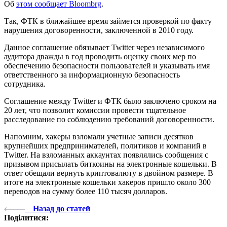
Об
этом сообщает Bloombrg
.
Так, ФТК в ближайшее время займется проверкой по факту
нарушения договоренности, заключенной в 2010 году.
Данное соглашение обязывает Twitter через независимого
аудитора дважды в год проводить оценку своих мер по
обеспечению безопасности пользователей и указывать имя
ответственного за информационную безопасность
сотрудника.
Соглашение между Twitter и ФТК было заключено сроком на
20 лет, что позволит комиссии провести тщательное
расследование по соблюдению требований договоренности.
Напомним, хакеры взломали учетные записи десятков
крупнейших предпринимателей, политиков и компаний в
Twitter. На взломанных аккаунтах появлялись сообщения с
призывом присылать биткоины на электронные кошельки. В
ответ обещали вернуть криптовалюту в двойном размере. В
итоге на электронные кошельки хакеров пришло около 300
переводов на сумму более 110 тысяч долларов.
Назад до статей
Поділитися: