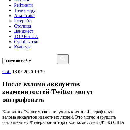
Рейтинги
Точка зору
Аналітика
Інтерв’ю
Столиця
Дайджест
TOP For UA
Суспiльство
Культура
Свiт
18.07.2020 10:39
После взлома аккаунтов
знаменитостей Twitter могут
оштрафовать
Компания Twitter может получить крупный штраф из-за
взлома аккаунтов известных людей. Это могло нарушить
соглашение с Федеральной торговой комиссией (ФТК) США.