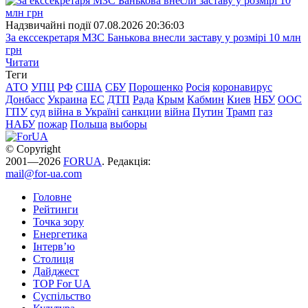
Надзвичайні події
07.08.2026 20:36:03
За екссекретаря МЗС Банькова внесли заставу у розмірі 10 млн
грн
Читати
Теги
АТО
УПЦ
РФ
США
СБУ
Порошенко
Росія
коронавирус
Донбасс
Украина
ЕС
ДТП
Рада
Крым
Кабмин
Киев
НБУ
ООС
ГПУ
суд
війна в Україні
санкции
війна
Путин
Трамп
газ
НАБУ
пожар
Польша
выборы
© Copyright
2001—2026
FORUA
. Редакція:
mail@for-ua.com
Головне
Рейтинги
Точка зору
Енергетика
Інтерв’ю
Столиця
Дайджест
TOP For UA
Суспiльство