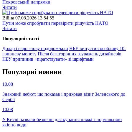
Покровський напрямки
Читати
Війна
07.08.2026 13:54:55
Путін може спробувати перевірити рішучість НАТО
Читати
Популярнi статтi
Долар і євро знову подорожчали
НБУ випустив особливу 10-
гривневу монету
Після багаторічних зауважень дизайнерів
НБУ припинив «піратствувати» зі шрифтами
Популярнi новини
10.08
Знаковий дебют: що показав і приховав візит Зеленського до
Сербії
10.08
У Києві назвали безпечні для купання пляжі з нормальною
якістю води