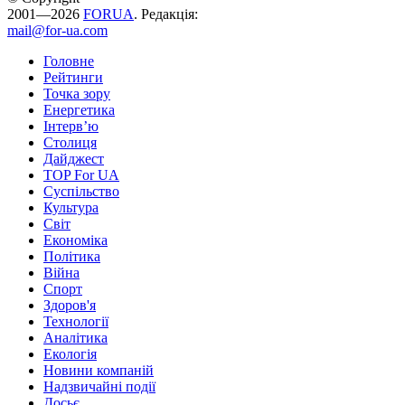
2001—2026
FORUA
. Редакція:
mail@for-ua.com
Головне
Рейтинги
Точка зору
Енергетика
Інтерв’ю
Столиця
Дайджест
TOP For UA
Суспiльство
Культура
Світ
Економіка
Політика
Війна
Спорт
Здоров'я
Технології
Аналітика
Екологія
Новини компаній
Надзвичайні події
Досьє