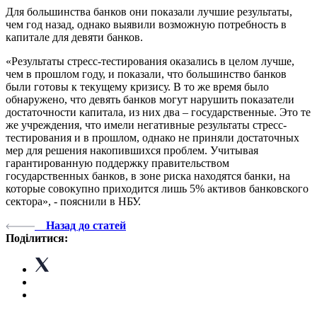
Для большинства банков они показали лучшие результаты,
чем год назад, однако выявили возможную потребность в
капитале для девяти банков.
«Результаты стресс-тестирования оказались в целом лучше,
чем в прошлом году, и показали, что большинство банков
были готовы к текущему кризису. В то же время было
обнаружено, что девять банков могут нарушить показатели
достаточности капитала, из них два – государственные. Это те
же учреждения, что имели негативные результаты стресс-
тестирования и в прошлом, однако не приняли достаточных
мер для решения накопившихся проблем. Учитывая
гарантированную поддержку правительством
государственных банков, в зоне риска находятся банки, на
которые совокупно приходится лишь 5% активов банковского
сектора», - пояснили в НБУ.
Назад до статей
Поділитися: