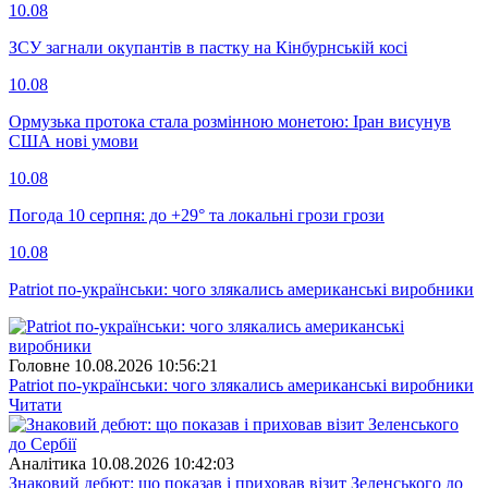
10.08
ЗСУ загнали окупантів в пастку на Кінбурнській косі
10.08
Ормузька протока стала розмінною монетою: Іран висунув
США нові умови
10.08
Погода 10 серпня: до +29° та локальні грози грози
10.08
Patriot по-українськи: чого злякались американські виробники
Головне
10.08.2026 10:56:21
Patriot по-українськи: чого злякались американські виробники
Читати
Аналітика
10.08.2026 10:42:03
Знаковий дебют: що показав і приховав візит Зеленського до