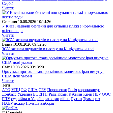
Сербії
Читати
Столиця
10.08.2026 10:14:26
У Києві назвали безпечні для купання пляжі з нормальною
якістю води
Читати
Війна
10.08.2026 09:52:26
ЗСУ загнали окупантів в пастку на Кінбурнській косі
Читати
Свiт
10.08.2026 09:13:20
Ормузька протока стала розмінною монетою: Іран висунув
США нові умови
Читати
Теги
АТО
УПЦ
РФ
США
СБУ
Порошенко
Росія
коронавирус
Донбасс
Украина
ЕС
ДТП
Рада
Крым
Кабмин
Киев
НБУ
ООС
ГПУ
суд
війна в Україні
санкции
війна
Путин
Трамп
газ
НАБУ
пожар
Польша
выборы
© Copyright