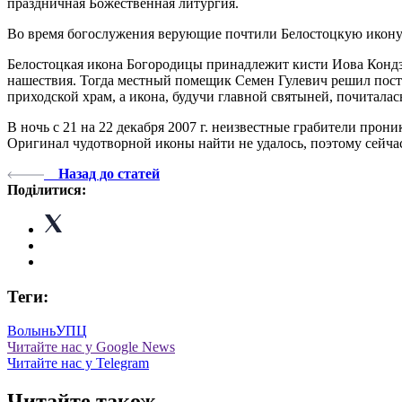
праздничная Божественная литургия.
Во время богослужения верующие почтили Белостоцкую икону Б
Белостоцкая икона Богородицы принадлежит кисти Иова Кондзе
нашествия. Тогда местный помещик Семен Гулевич решил постро
приходской храм, а икона, будучи главной святыней, почиталас
В ночь с 21 на 22 декабря 2007 г. неизвестные грабители про
Оригинал чудотворной иконы найти не удалось, поэтому сейчас
Назад до статей
Поділитися:
Теги:
Волынь
УПЦ
Читайте нас у Google News
Читайте нас у Telegram
Читайте також