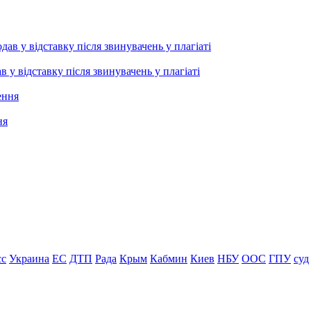
 відставку після звинувачень у плагіаті
ня
сс
Украина
ЕС
ДТП
Рада
Крым
Кабмин
Киев
НБУ
ООС
ГПУ
суд