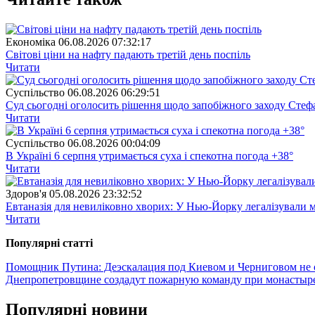
Економіка
06.08.2026 07:32:17
Світові ціни на нафту падають третій день поспіль
Читати
Суспiльство
06.08.2026 06:29:51
Суд сьогодні оголосить рішення щодо запобіжного заходу Сте
Читати
Суспiльство
06.08.2026 00:04:09
В Україні 6 серпня утримається суха і спекотна погода +38°
Читати
Здоров'я
05.08.2026 23:32:52
Евтаназія для невиліковно хворих: У Нью-Йорку легалізували 
Читати
Популярнi статтi
Помощник Путина: Деэскалация под Киевом и Черниговом не 
Днепропетровщине создадут пожарную команду при монасты
Популярнi новини