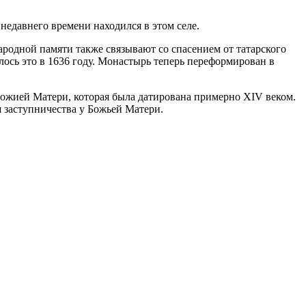
едавнего времени находился в этом селе.
родной памяти также связывают со спасением от татарского
лось это в 1636 году. Монастырь теперь переформирован в
 Божией Матери, которая была датирована примерно XIV веком.
я заступничества у Божьей Матери.