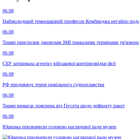
06.08
Наймолодший темношкірий професор Кембриджа негайно подав у
06.08
Трамп пригрозив джерелам ЗМІ тривалими термінами ув'язнен
06.08
СБУ затримала агентку військової контррозвідки фсб
06.08
РФ продовжує терор цивільного судноплавства
06.08
Трамп вимагає пояснень від Гегсета щодо дефіциту ракет
06.08
Ющенка призначили головою наглядової ради музею