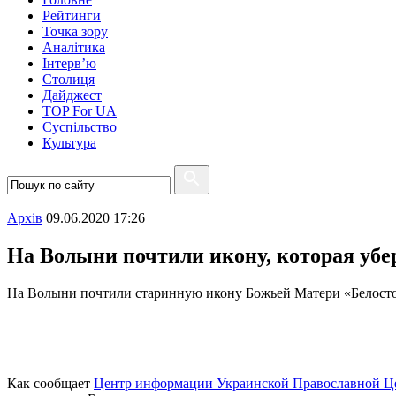
Рейтинги
Точка зору
Аналітика
Інтерв’ю
Столиця
Дайджест
TOP For UA
Суспiльство
Культура
Архiв
09.06.2020 17:26
На Волыни почтили икону, которая убе
На Волыни почтили старинную икону Божьей Матери «Белосто
Как сообщает
Центр информации Украинской Православной 