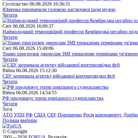
Суспiльство
06.08.2026 16:36:31
Ющенка призначили головою наглядової ради музею
Читати
Свiт
06.08.2026 16:09:37
Наймолодший темношкірий професор Кембриджа негайно подав у
Читати
Свiт
06.08.2026 15:49:06
Трамп пригрозив джерелам ЗМІ тривалими термінами ув'язнен
Читати
Війна
06.08.2026 15:12:30
СБУ затримала агентку військової контррозвідки фсб
Читати
Війна
06.08.2026 14:54:55
РФ продовжує терор цивільного судноплавства
Читати
Теги
АТО
УПЦ
РФ
США
СБУ
Порошенко
Росія
коронавирус
Донба
Польша
выборы
© Copyright
2001—2026
FORUA
. Редакція: