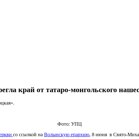
регла край от татаро-монгольского наше
цкая».
Фото: УПЦ
Церкви
со ссылкой на
Волынскую епархию
, 8 июня в Свято-Миха