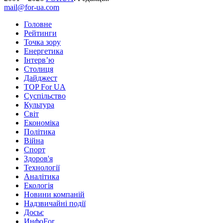
mail@for-ua.com
Головне
Рейтинги
Точка зору
Енергетика
Інтерв’ю
Столиця
Дайджест
TOP For UA
Суспiльство
Культура
Світ
Економіка
Політика
Війна
Спорт
Здоров'я
Технології
Аналітика
Екологія
Новини компаній
Надзвичайні події
Досьє
ИнфоFor