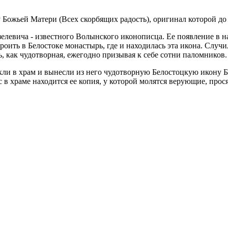
ожьей Матери (Всех скорбящих радость), оригинал которой до н
левича - известного Волынского иконописца. Ее появление в на
ить в Белостоке монастырь, где и находилась эта икона. Случи
ь, как чудотворная, ежегодно призывая к себе сотни паломников.
никли в храм и вынесли из него чудотворную Белостоцкую икону
 в храме находится ее копия, у которой молятся верующие, прос