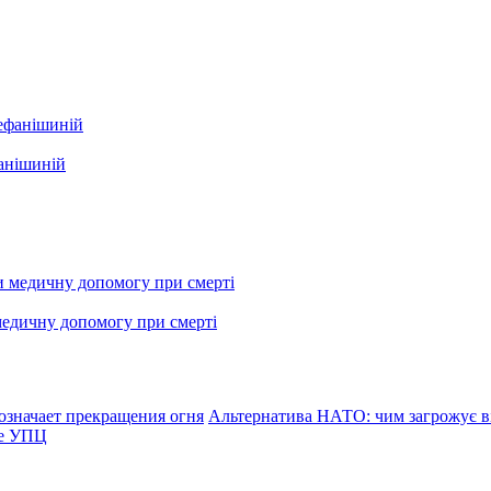
фанішиній
медичну допомогу при смерті
означает прекращения огня
Альтернатива НАТО: чим загрожує ві
ре УПЦ