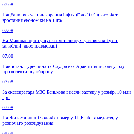
07.08
Нацбанк очікує прискорення інфляції до 10% цьогоріч та
зростання економіки на 1,8%
07.08
На Миколаївщині у пункті металобрухту стався вибух: є
загиблий, двоє травмовані
07.08
Пакистан, Туреччина та Саудівська Аравія підписали угоду
про колективну оборону
07.08
За екссекретаря МЗС Банькова внесли заставу у розмірі 10 млн
грн
07.08
На Житомирщині чоловік помер у ТЦК після медогляду,
розпочато розслідування
08.08