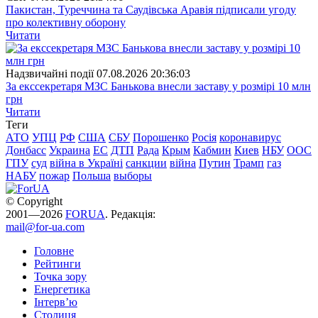
Пакистан, Туреччина та Саудівська Аравія підписали угоду
про колективну оборону
Читати
Надзвичайні події
07.08.2026 20:36:03
За екссекретаря МЗС Банькова внесли заставу у розмірі 10 млн
грн
Читати
Теги
АТО
УПЦ
РФ
США
СБУ
Порошенко
Росія
коронавирус
Донбасс
Украина
ЕС
ДТП
Рада
Крым
Кабмин
Киев
НБУ
ООС
ГПУ
суд
війна в Україні
санкции
війна
Путин
Трамп
газ
НАБУ
пожар
Польша
выборы
© Copyright
2001—2026
FORUA
. Редакція:
mail@for-ua.com
Головне
Рейтинги
Точка зору
Енергетика
Інтерв’ю
Столиця