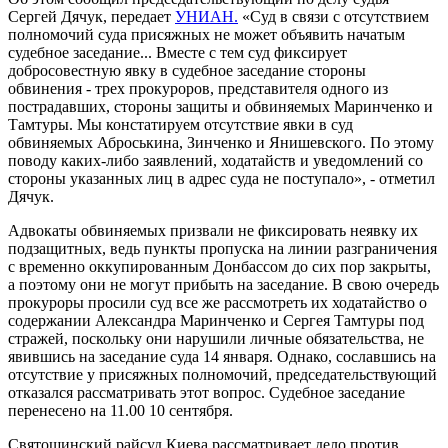
Сергей Дячук, передает
УНИАН.
«Суд в связи с отсутствием
полномочий суда присяжных не может объявить начатым
судебное заседание... Вместе с тем суд фиксирует
добросовестную явку в судебное заседание стороны
обвинения - трех прокуроров, представителя одного из
пострадавших, стороны защиты и обвиняемых Маринченко и
Тамтуры. Мы констатируем отсутствие явки в суд
обвиняемых Аброськина, Зинченко и Янишевского. По этому
поводу каких-либо заявлений, ходатайств и уведомлений со
стороны указанных лиц в адрес суда не поступало», - отметил
Дячук.
Адвокаты обвиняемых призвали не фиксировать неявку их
подзащитных, ведь пункты пропуска на линии разграничения
с временно оккупированным Донбассом до сих пор закрыты,
а поэтому они не могут прибыть на заседание. В свою очередь
прокуроры просили суд все же рассмотреть их ходатайство о
содержании Александра Маринченко и Сергея Тамтуры под
стражей, поскольку они нарушили личные обязательства, не
явившись на заседание суда 14 января. Однако, сославшись на
отсутствие у присяжных полномочий, председательствующий
отказался рассматривать этот вопрос. Судебное заседание
перенесено на 11.00 10 сентября.
Святошинский райсуд Киева рассматривает дело против