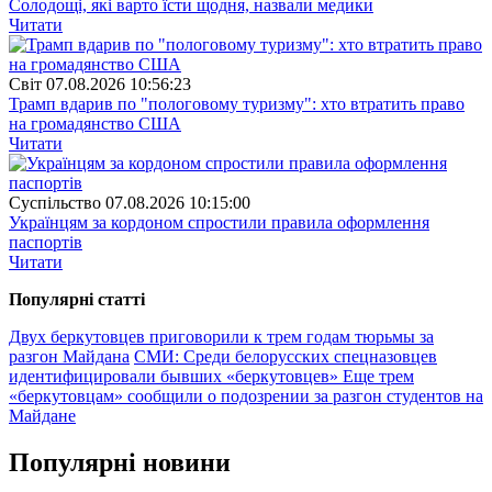
Солодощі, які варто їсти щодня, назвали медики
Читати
Свiт
07.08.2026 10:56:23
Трамп вдарив по "пологовому туризму": хто втратить право
на громадянство США
Читати
Суспiльство
07.08.2026 10:15:00
Українцям за кордоном спростили правила оформлення
паспортів
Читати
Популярнi статтi
Двух беркутовцев приговорили к трем годам тюрьмы за
разгон Майдана
СМИ: Среди белорусских спецназовцев
идентифицировали бывших «беркутовцев»
Еще трем
«беркутовцам» сообщили о подозрении за разгон студентов на
Майдане
Популярнi новини