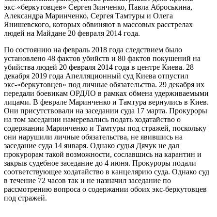
экс-«беркутовцев» Сергея Зинченко, Павла Аброськина,
Александра Маринченко, Сергея Тамтуры и Олега
Янишевского, которых обвиняют в массовых расстрелах
людей на Майдане 20 февраля 2014 года.
По состоянию на февраль 2018 года следствием было
установлено 48 фактов убийств и 80 фактов покушений на
убийства людей 20 февраля 2014 года в центре Киева. 28
декабря 2019 года Апелляционный суд Киева отпустил
экс-«беркутовцев» под личные обязательства. 29 декабря их
передали боевикам ОРДЛО в рамках обмена удерживаемыми
лицами. В феврале Маринченко и Тамтура вернулись в Киев.
Они присутствовали на заседании суда 17 марта. Прокуроры
на том заседании намеревались подать ходатайство о
содержании Маринченко и Тамтуры под стражей, поскольку
они нарушили личные обязательства, не явившись на
заседание суда 14 января. Однако судья Дячук не дал
прокурорам такой возможности, сославшись на карантин и
закрыв судебное заседание до 4 июня. Прокуроры подали
соответствующее ходатайство в канцелярию суда. Однако суд
в течение 72 часов так и не назначил заседание по
рассмотрению вопроса о содержании обоих экс-беркутовцев
под стражей.