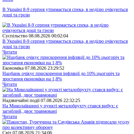
В Україні 8-9 серпня утримається спека, в неділю очікуються
дощі та грози
Суспiльство
08.08.2026 00:02:04
В Україні 8-9 серпня утримається спека, в неділю очікуються
дощі та грози
Читати
Економіка
07.08.2026 23:29:52
Нацбанк очікує прискорення інфляції до 10% цьогоріч та
зростання економіки на 1,8%
Читати
Надзвичайні події
07.08.2026 22:32:25
На Миколаївщині у пункті металобрухту стався вибух: є
загиблий, двоє травмовані
Читати
Свiт
07.08.2026 21:34:06