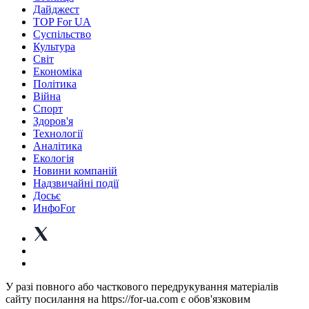
Дайджест
TOP For UA
Суспiльство
Культура
Світ
Економіка
Політика
Війна
Спорт
Здоров'я
Технології
Аналітика
Екологія
Новини компаній
Надзвичайні події
Досьє
ИнфоFor
У разі повного або часткового передрукування матеріалів
сайту посилання на https://for-ua.com є обов'язковим