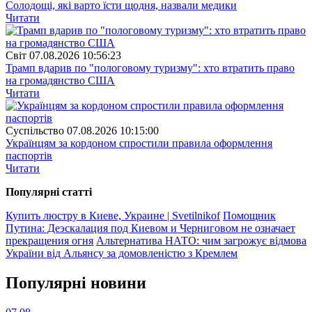
Солодощі, які варто їсти щодня, назвали медики
Читати
Свiт
07.08.2026 10:56:23
Трамп вдарив по "пологовому туризму": хто втратить право
на громадянство США
Читати
Суспiльство
07.08.2026 10:15:00
Українцям за кордоном спростили правила оформлення
паспортів
Читати
Популярнi статтi
Купить люстру в Киеве, Украине | Svetilnikof
Помощник
Путина: Деэскалация под Киевом и Черниговом не означает
прекращения огня
Альтернатива НАТО: чим загрожує відмова
України від Альянсу за домовленістю з Кремлем
Популярнi новини