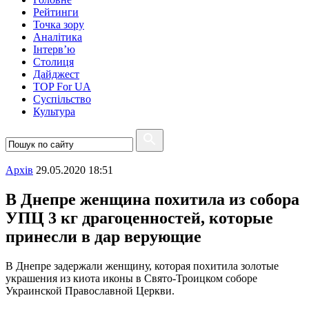
Рейтинги
Точка зору
Аналітика
Інтерв’ю
Столиця
Дайджест
TOP For UA
Суспiльство
Культура
Архiв
29.05.2020 18:51
В Днепре женщина похитила из собора
УПЦ 3 кг драгоценностей, которые
принесли в дар верующие
В Днепре задержали женщину, которая похитила золотые
украшения из киота иконы в Свято-Троицком соборе
Украинской Православной Церкви.