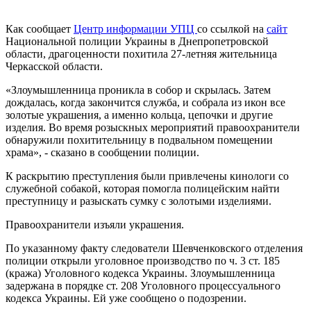
Как сообщает
Центр информации УПЦ
со ссылкой на
сайт
Национальной полиции Украины в Днепропетровской
области, драгоценности похитила 27-летняя жительница
Черкасской области.
«Злоумышленница проникла в собор и скрылась. Затем
дождалась, когда закончится служба, и собрала из икон все
золотые украшения, а именно кольца, цепочки и другие
изделия. Во время розыскных мероприятий правоохранители
обнаружили похитительницу в подвальном помещении
храма», - сказано в сообщении полиции.
К раскрытию преступления были привлечены кинологи со
служебной собакой, которая помогла полицейским найти
преступницу и разыскать сумку с золотыми изделиями.
Правоохранители изъяли украшения.
По указанному факту следователи Шевченковского отделения
полиции открыли уголовное производство по ч. 3 ст. 185
(кража) Уголовного кодекса Украины. Злоумышленница
задержана в порядке ст. 208 Уголовного процессуального
кодекса Украины. Ей уже сообщено о подозрении.