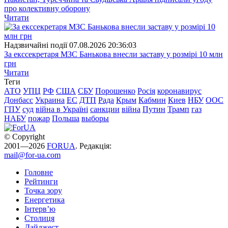
про колективну оборону
Читати
Надзвичайні події
07.08.2026 20:36:03
За екссекретаря МЗС Банькова внесли заставу у розмірі 10 млн
грн
Читати
Теги
АТО
УПЦ
РФ
США
СБУ
Порошенко
Росія
коронавирус
Донбасс
Украина
ЕС
ДТП
Рада
Крым
Кабмин
Киев
НБУ
ООС
ГПУ
суд
війна в Україні
санкции
війна
Путин
Трамп
газ
НАБУ
пожар
Польша
выборы
© Copyright
2001—2026
FORUA
. Редакція:
mail@for-ua.com
Головне
Рейтинги
Точка зору
Енергетика
Інтерв’ю
Столиця
Дайджест