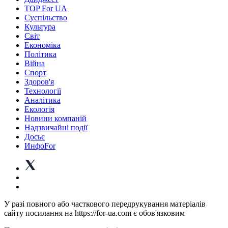
TOP For UA
Суспiльство
Культура
Світ
Економіка
Політика
Війна
Спорт
Здоров'я
Технології
Аналітика
Екологія
Новини компаній
Надзвичайні події
Досьє
ИнфоFor
У разі повного або часткового передрукування матеріалів
сайту посилання на https://for-ua.com є обов'язковим