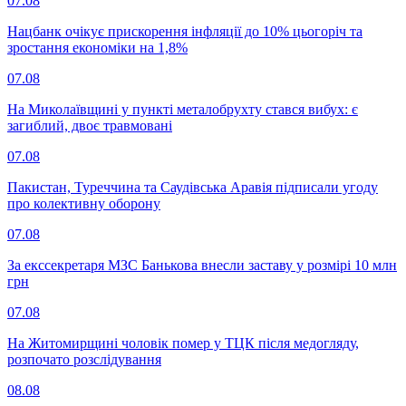
07.08
Нацбанк очікує прискорення інфляції до 10% цьогоріч та
зростання економіки на 1,8%
07.08
На Миколаївщині у пункті металобрухту стався вибух: є
загиблий, двоє травмовані
07.08
Пакистан, Туреччина та Саудівська Аравія підписали угоду
про колективну оборону
07.08
За екссекретаря МЗС Банькова внесли заставу у розмірі 10 млн
грн
07.08
На Житомирщині чоловік помер у ТЦК після медогляду,
розпочато розслідування
08.08