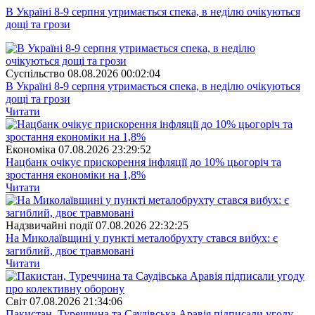
В Україні 8-9 серпня утримається спека, в неділю очікуються
дощі та грози
Суспiльство
08.08.2026 00:02:04
В Україні 8-9 серпня утримається спека, в неділю очікуються
дощі та грози
Читати
Економіка
07.08.2026 23:29:52
Нацбанк очікує прискорення інфляції до 10% цьогоріч та
зростання економіки на 1,8%
Читати
Надзвичайні події
07.08.2026 22:32:25
На Миколаївщині у пункті металобрухту стався вибух: є
загиблий, двоє травмовані
Читати
Свiт
07.08.2026 21:34:06
Пакистан, Туреччина та Саудівська Аравія підписали угоду