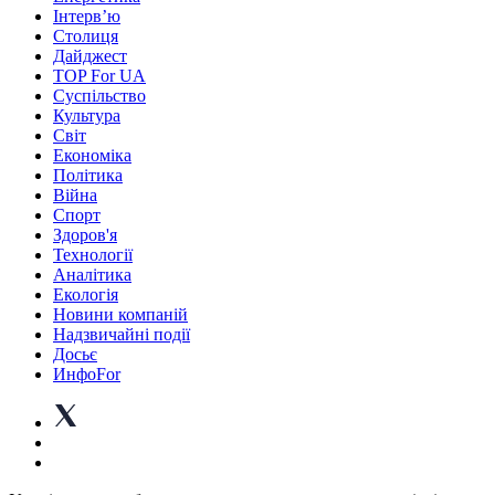
Інтерв’ю
Столиця
Дайджест
TOP For UA
Суспiльство
Культура
Світ
Економіка
Політика
Війна
Спорт
Здоров'я
Технології
Аналітика
Екологія
Новини компаній
Надзвичайні події
Досьє
ИнфоFor