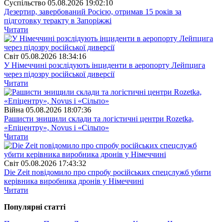
Суспiльство
05.08.2026 19:02:10
Дезертир, завербований Росією, отримав 15 років за
підготовку теракту в Запоріжжі
Читати
Свiт
05.08.2026 18:34:16
У Німеччині розслідують інциденти в аеропорту Лейпцига
через підозру російської диверсії
Читати
Війна
05.08.2026 18:07:36
Рашисти знищили склади та логістичні центри Rozetka,
«Епіцентру», Novus і «Сільпо»
Читати
Свiт
05.08.2026 17:43:32
Die Zeit повідомило про спробу російських спецслужб убити
керівника виробника дронів у Німеччині
Читати
Популярнi статтi