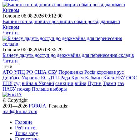
Головне
06.08.2026 09:12:00
Вашингтон відновив і розширив обмін розвідданими з
Києвом
Читати
Головне
06.08.2026 08:36:29
Бізнесу дадуть доступ до держмайна для перенесення складів
Читати
Теги
АТО
УПЦ
РФ
США
СБУ
Порошенко
Росія
коронавирус
Донбасс
Украина
ЕС
ДТП
Рада
Крым
Кабмин
Киев
НБУ
ООС
ГПУ
суд
війна в Україні
санкции
війна
Путин
Трамп
газ
НАБУ
пожар
Польша
выборы
© Copyright
2001—2026
FORUA
. Редакція:
mail@for-ua.com
Головне
Рейтинги
Точка зору
Енергетика