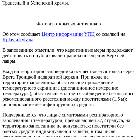
Трапезный и Успенский храмы.
Фото из открытых источников
Об этом сообщает
Центр информации УПЦ
со ссылкой на
Kplavra.kyiv.ua
.
В заповеднике отметили, что карантинные меры продолжают
действовать и опубликовали правила посещения Верхней
лавры.
Вход на территорию заповедника осуществляется только через
Врата Троицкой надвратной церкви. При входе на
территорию заповедника обязательное прохождение
температурного скрининга (дистанционное измерение
температуры); обязательным остается соблюдение безопасного
рекомендованного расстояния между посетителями (1,5 м);
использование дезинфицирующих средств.
Подчеркивается, что лица с симптомами респираторного
заболевания и температурой, превышающей 37,2 градуса, на
территорию заповедника не допускаются; посетители без
одетых средств индивидуальной защиты, в том числе
респираторов или защитных масок, закрывающих нос и рот, в