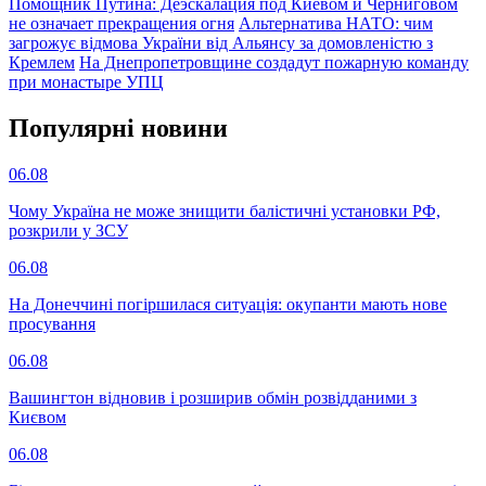
Помощник Путина: Деэскалация под Киевом и Черниговом
не означает прекращения огня
Альтернатива НАТО: чим
загрожує відмова України від Альянсу за домовленістю з
Кремлем
На Днепропетровщине создадут пожарную команду
при монастыре УПЦ
Популярнi новини
06.08
Чому Україна не може знищити балістичні установки РФ,
розкрили у ЗСУ
06.08
На Донеччині погіршилася ситуація: окупанти мають нове
просування
06.08
Вашингтон відновив і розширив обмін розвідданими з
Києвом
06.08