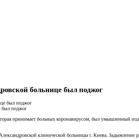
дровской больнице был поджог
е был поджог
торая принимает больных коронавирусом, был умышленный подж
 Александровской клинической больницы г. Киева. Задымление 