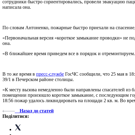
сотрудники быстро сориентировались, провели эвакуацию пац
написала она.
По словам Антоненко, пожарные быстро приехали на спасение,
«Первоначальная версия «короткое замыкание проводки» не под
она.
«В ближайшее время приведем все в порядок и отремонтируем.
В то же время в
пресс-службе
ГосЧС сообщили, что 25 мая в 18
39/1 в Печерском районе столицы.
«К месту вызова немедленно были направлены спасателей из б
помещении произошло короткое замыкание, с последующим го
18:56 пожар удалось ликвидировать на площади 2 кв. м. Во вр
Назад до статей
Поділитися: