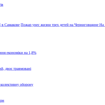
ів
 в Самакове
Пожар унес жизни трех детей на Черниговщине
На 
ання економіки на 1,8%
ий, двоє травмовані
о колективну оборону
грн