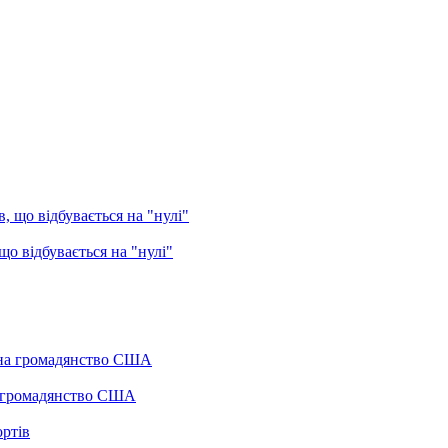
о відбувається на "нулі"
а громадянство США