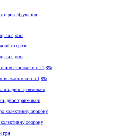
ато розслідування
щі та грози
щі та грози
ання економіки на 1,8%
ий, двоє травмовані
о колективну оборону