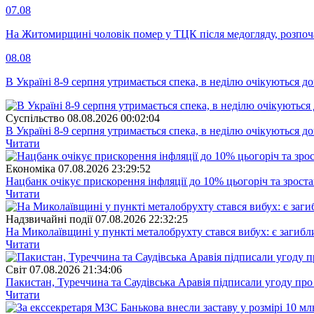
07.08
На Житомирщині чоловік помер у ТЦК після медогляду, розпоч
08.08
В Україні 8-9 серпня утримається спека, в неділю очікуються до
Суспiльство
08.08.2026 00:02:04
В Україні 8-9 серпня утримається спека, в неділю очікуються до
Читати
Економіка
07.08.2026 23:29:52
Нацбанк очікує прискорення інфляції до 10% цьогоріч та зрост
Читати
Надзвичайні події
07.08.2026 22:32:25
На Миколаївщині у пункті металобрухту стався вибух: є загибл
Читати
Свiт
07.08.2026 21:34:06
Пакистан, Туреччина та Саудівська Аравія підписали угоду пр
Читати