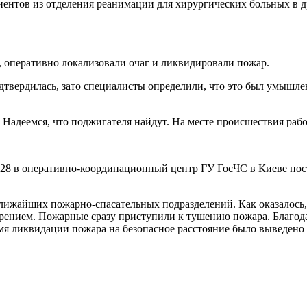
иентов из отделения реанимации для хирургических больных в 
 оперативно локализовали очаг и ликвидировали пожар.
твердилась, зато специалисты определили, что это был умышлен
 Надеемся, что поджигателя найдут. На месте происшествия раб
:28 в оперативно-координационный центр ГУ ГосЧС в Киеве пос
лижайших пожарно-спасательных подразделений. Как оказалось, 
рением. Пожарные сразу приступили к тушению пожара. Благода
емя ликвидации пожара на безопасное расстояние было выведено 