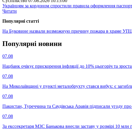
Суспiльство
07.08.2026 10:15:00
Українцям за кордоном спростили правила оформлення паспорт
Читати
Популярнi статтi
На Буковине назвали возможную причину пожара в храме УПЦ
Популярнi новини
07.08
Нацбанк очікує прискорення інфляції до 10% цьогоріч та зрост
07.08
На Миколаївщині у пункті металобрухту стався вибух: є загибл
07.08
Пакистан, Туреччина та Саудівська Аравія підписали угоду пр
07.08
За екссекретаря МЗС Банькова внесли заставу у розмірі 10 млн 