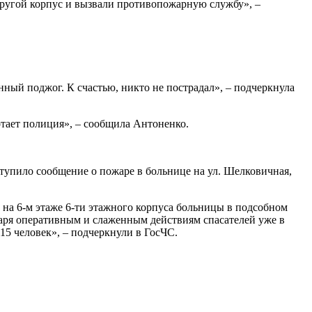
другой корпус и вызвали противопожарную службу», –
ный поджог. К счастью, никто не пострадал», – подчеркнула
отает полиция», – сообщила Антоненко.
тупило сообщение о пожаре в больнице на ул. Шелковичная,
на 6-м этаже 6-ти этажного корпуса больницы в подсобном
ря оперативным и слаженным действиям спасателей уже в
15 человек», – подчеркнули в ГосЧС.