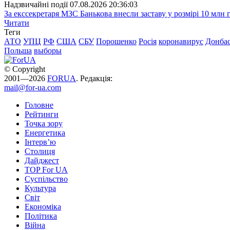
Надзвичайні події
07.08.2026 20:36:03
За екссекретаря МЗС Банькова внесли заставу у розмірі 10 млн 
Читати
Теги
АТО
УПЦ
РФ
США
СБУ
Порошенко
Росія
коронавирус
Донба
Польша
выборы
© Copyright
2001—2026
FORUA
. Редакція:
mail@for-ua.com
Головне
Рейтинги
Точка зору
Енергетика
Інтерв’ю
Столиця
Дайджест
TOP For UA
Суспiльство
Культура
Світ
Економіка
Політика
Війна