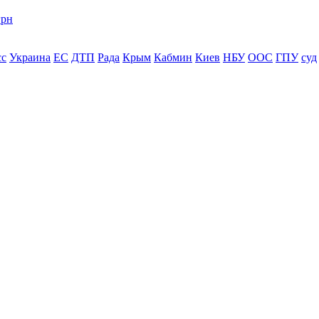
грн
сс
Украина
ЕС
ДТП
Рада
Крым
Кабмин
Киев
НБУ
ООС
ГПУ
суд