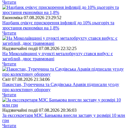
Читати
Економіка
07.08.2026 23:29:52
Нацбанк очікує прискорення інфляції до 10% цьогоріч та
зростання економіки на 1,8%
Читати
Надзвичайні події
07.08.2026 22:32:25
На Миколаївщині у пункті металобрухту стався вибух: є
загиблий, двоє травмовані
Читати
Свiт
07.08.2026 21:34:06
Пакистан, Туреччина та Саудівська Аравія підписали угоду
про колективну оборону
Читати
Надзвичайні події
07.08.2026 20:36:03
За екссекретаря МЗС Банькова внесли заставу у розмірі 10 млн
грн
Читати