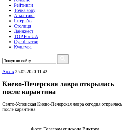
Рейтинги
Точка зору
Аналітика
Інтерв’ю
Столиця
Дайджест
TOP For UA
Суспiльство
Культура
Архiв
25.05.2020 11:42
Киево-Печерская лавра открылась
после карантина
Свято-Успенская Киево-Печерская лавра сегодня открылась
после карантина.
Фото: Телеграм епископа Виктора