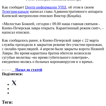
Как сообщает
Центр информации УПЦ
, об этом в своем
Телеграм-канале
написал глава Административного аппарата
Киевской митрополии епископ Виктор (Коцаба).
«Милостью Божией, сегодня с 09.00 наша главная святыня -
Киево-Печерская лавра открыта. Карантинный режим снят», -
написал епископ.
Как сообщалось ранее, в Киево-Печерской лавре с 22 марта
службы проходили в закрытом режиме без участия прихожан,
с онлайн-трансляцией. 4 апреля были закрыты ворота Нижней
Лавры. Во время карантина братия обители возносили
сугубые молитвы «во время губительного поветрия»,
ежедневно молясь о больных коронавирусом и о врачах.
Назад до статей
Поділитися:
Теги: