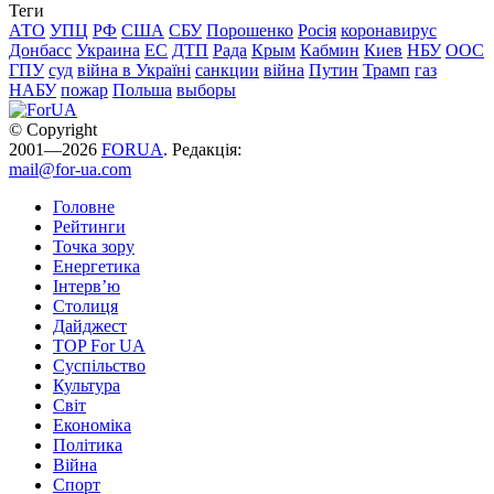
Теги
АТО
УПЦ
РФ
США
СБУ
Порошенко
Росія
коронавирус
Донбасс
Украина
ЕС
ДТП
Рада
Крым
Кабмин
Киев
НБУ
ООС
ГПУ
суд
війна в Україні
санкции
війна
Путин
Трамп
газ
НАБУ
пожар
Польша
выборы
© Copyright
2001—2026
FORUA
. Редакція:
mail@for-ua.com
Головне
Рейтинги
Точка зору
Енергетика
Інтерв’ю
Столиця
Дайджест
TOP For UA
Суспiльство
Культура
Світ
Економіка
Політика
Війна
Спорт