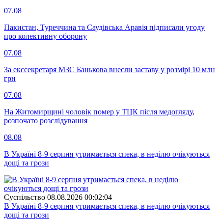
07.08
Пакистан, Туреччина та Саудівська Аравія підписали угоду
про колективну оборону
07.08
За екссекретаря МЗС Банькова внесли заставу у розмірі 10 млн
грн
07.08
На Житомирщині чоловік помер у ТЦК після медогляду,
розпочато розслідування
08.08
В Україні 8-9 серпня утримається спека, в неділю очікуються
дощі та грози
Суспiльство
08.08.2026 00:02:04
В Україні 8-9 серпня утримається спека, в неділю очікуються
дощі та грози