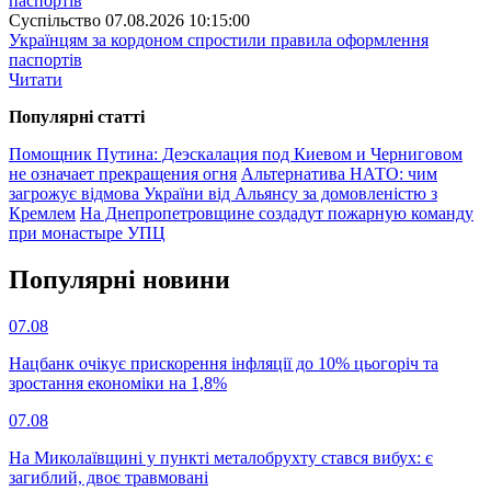
Суспiльство
07.08.2026 10:15:00
Українцям за кордоном спростили правила оформлення
паспортів
Читати
Популярнi статтi
Помощник Путина: Деэскалация под Киевом и Черниговом
не означает прекращения огня
Альтернатива НАТО: чим
загрожує відмова України від Альянсу за домовленістю з
Кремлем
На Днепропетровщине создадут пожарную команду
при монастыре УПЦ
Популярнi новини
07.08
Нацбанк очікує прискорення інфляції до 10% цьогоріч та
зростання економіки на 1,8%
07.08
На Миколаївщині у пункті металобрухту стався вибух: є
загиблий, двоє травмовані