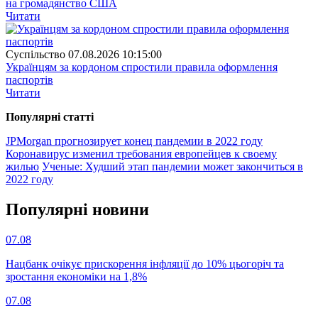
на громадянство США
Читати
Суспiльство
07.08.2026 10:15:00
Українцям за кордоном спростили правила оформлення
паспортів
Читати
Популярнi статтi
JPMorgan прогнозирует конец пандемии в 2022 году
Коронавирус изменил требования европейцев к своему
жилью
Ученые: Худший этап пандемии может закончиться в
2022 году
Популярнi новини
07.08
Нацбанк очікує прискорення інфляції до 10% цьогоріч та
зростання економіки на 1,8%
07.08