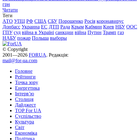
грн
Читати
Теги
АТО
УПЦ
РФ
США
СБУ
Порошенко
Росія
коронавирус
Донбасс
Украина
ЕС
ДТП
Рада
Крым
Кабмин
Киев
НБУ
ООС
ГПУ
суд
війна в Україні
санкции
війна
Путин
Трамп
газ
НАБУ
пожар
Польша
выборы
© Copyright
2001—2026
FORUA
. Редакція:
mail@for-ua.com
Головне
Рейтинги
Точка зору
Енергетика
Інтерв’ю
Столиця
Дайджест
TOP For UA
Суспiльство
Культура
Світ
Економіка
Політика