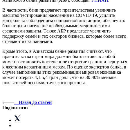
Азиатского банка развития (АБР), сообщает
УНИАН
.
В частности, банк предлагает правительствам увеличить
масштаб тестирования населения на COVID-19, усилить
контроль за соблюдением социальной дистанции, обеспечить
больницы и население необходимыми медицинскими
средствами защиты. Также АБР предлагает увеличить
поддержку семей и тех секторов бизнеса, которые более всего
страдают из-за пандемии.
Кроме этого, в Азиатском банке развития считают, что
правительства стран мира должны быть готовы в любой
момент остановить постепенное открытие границ и вернуться
к жестким карантинным мерам. По оценке экспертов банка, в
случае выполнения этих рекомендаций мировая экономика
может потерять 4,1-5,4 трлн долл., что на 30-40% меньше
показателей пессимистического прогноза.
Назад до статей
Поділитися: