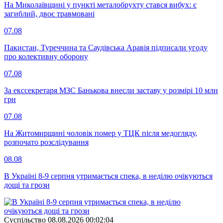
На Миколаївщині у пункті металобрухту стався вибух: є
загиблий, двоє травмовані
07.08
Пакистан, Туреччина та Саудівська Аравія підписали угоду
про колективну оборону
07.08
За екссекретаря МЗС Банькова внесли заставу у розмірі 10 млн
грн
07.08
На Житомирщині чоловік помер у ТЦК після медогляду,
розпочато розслідування
08.08
В Україні 8-9 серпня утримається спека, в неділю очікуються
дощі та грози
Суспiльство
08.08.2026 00:02:04