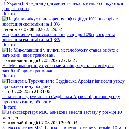
В Україні 8-9 серпня утримається спека, в неділю очікуються
дощі та грози
Читати
Економіка
07.08.2026 23:29:52
Нацбанк очікує прискорення інфляції до 10% цьогоріч та
зростання економіки на 1,8%
Читати
Надзвичайні події
07.08.2026 22:32:25
На Миколаївщині у пункті металобрухту стався вибух: є
загиблий, двоє травмовані
Читати
Свiт
07.08.2026 21:34:06
Пакистан, Туреччина та Саудівська Аравія підписали угоду
про колективну оборону
Читати
Надзвичайні події
07.08.2026 20:36:03
За екссекретаря МЗС Банькова внесли заставу у розмірі 10 млн