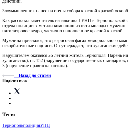
действий.
Злоумышленник нанес на стены собора красной краской оскорб
Как рассказал заместитель начальника ГУНП в Тернопольской о
отдела полиции заметили компанию из пяти молодых мужчин. Пр
пятилитровое ведро, частично наполненное красной краской.
Мужчина признался, что разрисовал фасад мемориального комп
оскорбительные надписи. Он утверждает, что хулиганские дейс
Нарушителем оказался 26-летний житель Тернополя. Парень ниг
хулиганство), ст. 152 (нарушение государственных стандартов,
3 (нарушение правил карантина).
Назад до статей
Поділитися:
Теги:
Тернополь
полиция
УПЦ