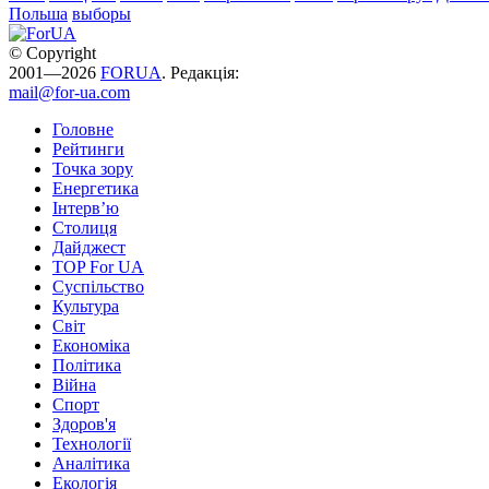
Польша
выборы
© Copyright
2001—2026
FORUA
. Редакція:
mail@for-ua.com
Головне
Рейтинги
Точка зору
Енергетика
Інтерв’ю
Столиця
Дайджест
TOP For UA
Суспiльство
Культура
Світ
Економіка
Політика
Війна
Спорт
Здоров'я
Технології
Аналітика
Екологія