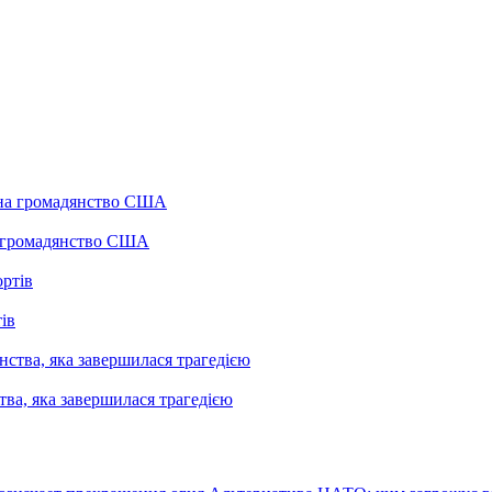
а громадянство США
ів
ва, яка завершилася трагедією