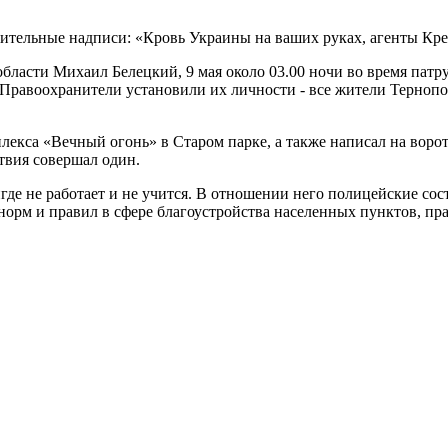
ительные надписи: «Кровь Украины на ваших руках, агенты Кре
бласти Михаил Белецкий, 9 мая около 03.00 ночи во время патр
авоохранители установили их личности - все жители Тернополя,
лекса «Вечный огонь» в Старом парке, а также написал на воро
твия совершал один.
де не работает и не учится. В отношении него полицейские сост
 норм и правил в сфере благоустройства населенных пунктов, пр