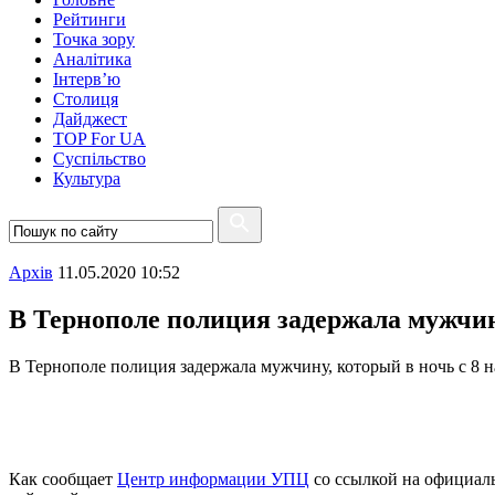
Рейтинги
Точка зору
Аналітика
Інтерв’ю
Столиця
Дайджест
TOP For UA
Суспiльство
Культура
Архiв
11.05.2020 10:52
В Тернополе полиция задержала мужчин
В Тернополе полиция задержала мужчину, который в ночь с 8 
Как сообщает
Центр информации УПЦ
со ссылкой на официа