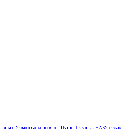
війна в Україні
санкции
війна
Путин
Трамп
газ
НАБУ
пожар