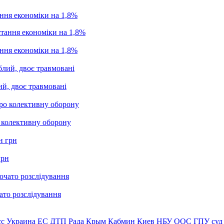
ання економіки на 1,8%
ання економіки на 1,8%
ий, двоє травмовані
о колективну оборону
грн
ато розслідування
сс
Украина
ЕС
ДТП
Рада
Крым
Кабмин
Киев
НБУ
ООС
ГПУ
суд