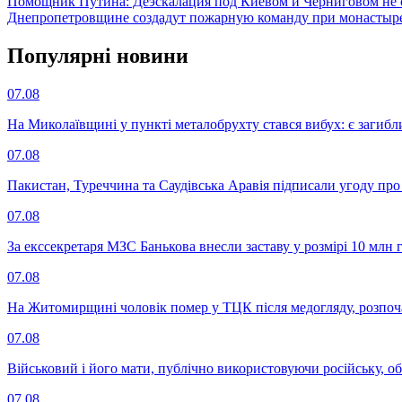
Помощник Путина: Деэскалация под Киевом и Черниговом не 
Днепропетровщине создадут пожарную команду при монасты
Популярнi новини
07.08
На Миколаївщині у пункті металобрухту стався вибух: є загибл
07.08
Пакистан, Туреччина та Саудівська Аравія підписали угоду пр
07.08
За екссекретаря МЗС Банькова внесли заставу у розмірі 10 млн 
07.08
На Житомирщині чоловік помер у ТЦК після медогляду, розпоч
07.08
Військовий і його мати, публічно використовуючи російську, о
07.08