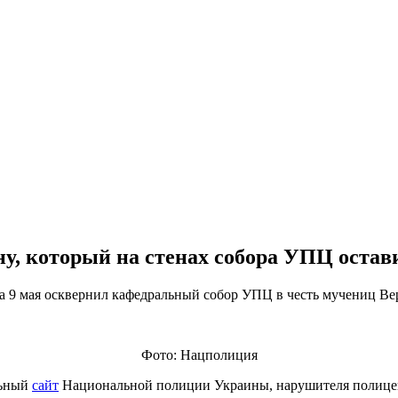
у, который на стенах собора УПЦ остав
на 9 мая осквернил кафедральный собор УПЦ в честь мучениц В
Фото: Нацполиция
льный
сайт
Национальной полиции Украины, нарушителя полицейс