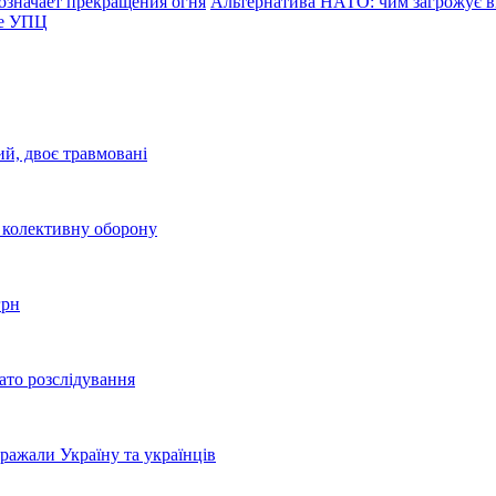
означает прекращения огня
Альтернатива НАТО: чим загрожує ві
ре УПЦ
ий, двоє травмовані
о колективну оборону
грн
ато розслідування
бражали Україну та українців