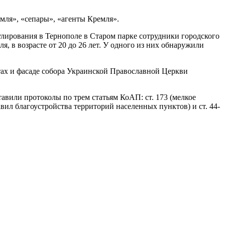
мля», «сепары», «агенты Кремля».
улирования в Тернополе в Старом парке сотрудники городского
 в возрасте от 20 до 26 лет. У одного из них обнаружили
тах и фасаде собора Украинской Православной Церкви
авили протоколы по трем статьям КоАП: ст. 173 (мелкое
авил благоустройства территорий населенных пунктов) и ст. 44-