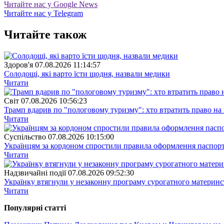
Читайте нас у Google News
Читайте нас у Telegram
Читайте також
Здоров'я
07.08.2026 11:14:57
Солодощі, які варто їсти щодня, назвали медики
Читати
Свiт
07.08.2026 10:56:23
Трамп вдарив по "пологовому туризму": хто втратить право н
Читати
Суспiльство
07.08.2026 10:15:00
Українцям за кордоном спростили правила оформлення паспорт
Читати
Надзвичайні події
07.08.2026 09:52:30
Українку втягнули у незаконну програму сурогатного материнст
Читати
Популярнi статтi