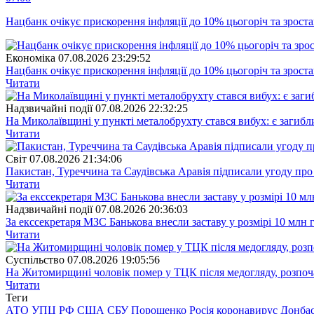
Нацбанк очікує прискорення інфляції до 10% цьогоріч та зрост
Економіка
07.08.2026 23:29:52
Нацбанк очікує прискорення інфляції до 10% цьогоріч та зрост
Читати
Надзвичайні події
07.08.2026 22:32:25
На Миколаївщині у пункті металобрухту стався вибух: є загибл
Читати
Свiт
07.08.2026 21:34:06
Пакистан, Туреччина та Саудівська Аравія підписали угоду пр
Читати
Надзвичайні події
07.08.2026 20:36:03
За екссекретаря МЗС Банькова внесли заставу у розмірі 10 млн 
Читати
Суспiльство
07.08.2026 19:05:56
На Житомирщині чоловік помер у ТЦК після медогляду, розпоч
Читати
Теги
АТО
УПЦ
РФ
США
СБУ
Порошенко
Росія
коронавирус
Донба