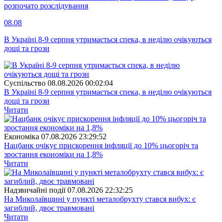
розпочато розслідування
08.08
В Україні 8-9 серпня утримається спека, в неділю очікуються
дощі та грози
Суспiльство
08.08.2026 00:02:04
В Україні 8-9 серпня утримається спека, в неділю очікуються
дощі та грози
Читати
Економіка
07.08.2026 23:29:52
Нацбанк очікує прискорення інфляції до 10% цьогоріч та
зростання економіки на 1,8%
Читати
Надзвичайні події
07.08.2026 22:32:25
На Миколаївщині у пункті металобрухту стався вибух: є
загиблий, двоє травмовані
Читати