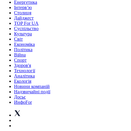
Енергетика
Інтерв’ю
Столиця
Дайджест
TOP For UA
Суспiльство
Культура
Світ
Економіка
Політика
Війна
Спорт
Здоров'я
Технології
Аналітика
Екологія
Новини компаній
Надзвичайні події
Досьє
ИнфоFor