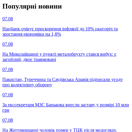
Популярнi новини
07.08
Нацбанк очікує прискорення інфляції до 10% цьогоріч та
зростання економіки на 1,8%
07.08
На Миколаївщині у пункті металобрухту стався вибух: є
загиблий, двоє травмовані
07.08
Пакистан, Туреччина та Саудівська Аравія підписали угоду
про колективну оборону
07.08
За екссекретаря МЗС Банькова внесли заставу у розмірі 10 млн
грн
07.08
На Житомирщині чоловік помер у ТЦК після медогляду,