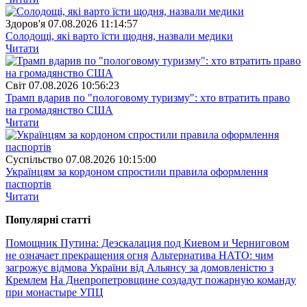
Здоров'я
07.08.2026 11:14:57
Солодощі, які варто їсти щодня, назвали медики
Читати
Свiт
07.08.2026 10:56:23
Трамп вдарив по "пологовому туризму": хто втратить право
на громадянство США
Читати
Суспiльство
07.08.2026 10:15:00
Українцям за кордоном спростили правила оформлення
паспортів
Читати
Популярнi статтi
Помощник Путина: Деэскалация под Киевом и Черниговом
не означает прекращения огня
Альтернатива НАТО: чим
загрожує відмова України від Альянсу за домовленістю з
Кремлем
На Днепропетровщине создадут пожарную команду
при монастыре УПЦ