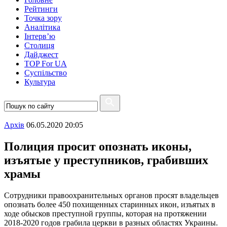
Рейтинги
Точка зору
Аналітика
Інтерв’ю
Столиця
Дайджест
TOP For UA
Суспiльство
Культура
Архiв
06.05.2020 20:05
Полиция просит опознать иконы,
изъятые у преступников, грабивших
храмы
Сотрудники правоохранительных органов просят владельцев
опознать более 450 похищенных старинных икон, изъятых в
ходе обысков преступной группы, которая на протяжении
2018-2020 годов грабила церкви в разных областях Украины.