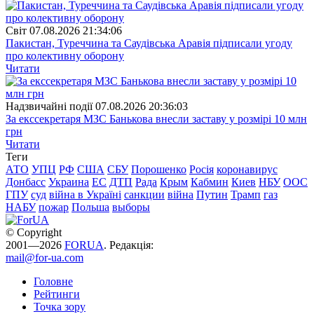
Свiт
07.08.2026 21:34:06
Пакистан, Туреччина та Саудівська Аравія підписали угоду
про колективну оборону
Читати
Надзвичайні події
07.08.2026 20:36:03
За екссекретаря МЗС Банькова внесли заставу у розмірі 10 млн
грн
Читати
Теги
АТО
УПЦ
РФ
США
СБУ
Порошенко
Росія
коронавирус
Донбасс
Украина
ЕС
ДТП
Рада
Крым
Кабмин
Киев
НБУ
ООС
ГПУ
суд
війна в Україні
санкции
війна
Путин
Трамп
газ
НАБУ
пожар
Польша
выборы
© Copyright
2001—2026
FORUA
. Редакція:
mail@for-ua.com
Головне
Рейтинги
Точка зору