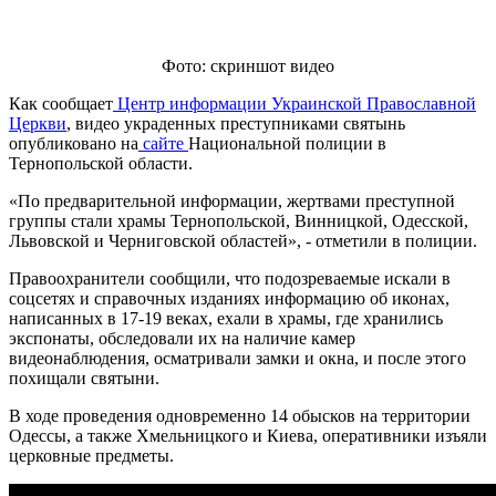
Фото: скриншот видео
Как сообщает
Центр информации Украинской Православной
Церкви
, видео украденных преступниками святынь
опубликовано на
сайте
Национальной полиции в
Тернопольской области.
«По предварительной информации, жертвами преступной
группы стали храмы Тернопольской, Винницкой, Одесской,
Львовской и Черниговской областей», - отметили в полиции.
Правоохранители сообщили, что подозреваемые искали в
соцсетях и справочных изданиях информацию об иконах,
написанных в 17-19 веках, ехали в храмы, где хранились
экспонаты, обследовали их на наличие камер
видеонаблюдения, осматривали замки и окна, и после этого
похищали святыни.
В ходе проведения одновременно 14 обысков на территории
Одессы, а также Хмельницкого и Киева, оперативники изъяли
церковные предметы.