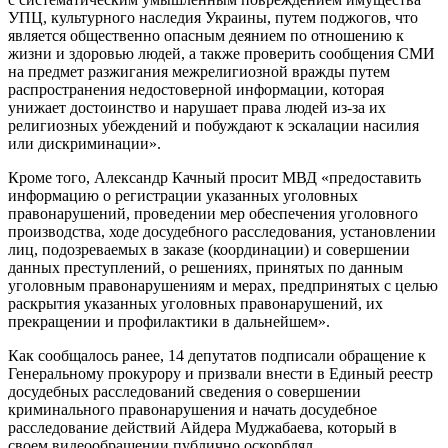
УПЦ, культурного наследия Украины, путем поджогов, что
является общественно опасным деянием по отношению к
жизни и здоровью людей, а также проверить сообщения СМИ
на предмет разжигания межрелигиозной вражды путем
распространения недостоверной информации, которая
унижает достоинство и нарушает права людей из-за их
религиозных убеждений и побуждают к эскалации насилия
или дискриминации».
Кроме того, Александр Качный просит МВД «предоставить
информацию о регистрации указанных уголовных
правонарушений, проведении мер обеспечения уголовного
производства, ходе досудебного расследования, установлении
лиц, подозреваемых в заказе (координации) и совершении
данных преступлений, о решениях, принятых по данным
уголовным правонарушениям и мерах, предпринятых с целью
раскрытия указанных уголовных правонарушений, их
прекращении и профилактики в дальнейшем».
Как сообщалось ранее, 14 депутатов подписали обращение к
Генеральному прокурору и призвали внести в Единый реестр
досудебных расследований сведения о совершении
криминального правонарушения и начать досудебное
расследование действий Айдера Муджабаева, который в
своем видеообращении публично оскорблял