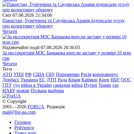
Свiт
07.08.2026 21:34:06
Пакистан, Туреччина та Саудівська Аравія підписали угоду
про колективну оборону
Читати
Надзвичайні події
07.08.2026 20:36:03
За екссекретаря МЗС Банькова внесли заставу у розмірі 10 млн
грн
Читати
Теги
АТО
УПЦ
РФ
США
СБУ
Порошенко
Росія
коронавирус
Донбасс
Украина
ЕС
ДТП
Рада
Крым
Кабмин
Киев
НБУ
ООС
ГПУ
суд
війна в Україні
санкции
війна
Путин
Трамп
газ
НАБУ
пожар
Польша
выборы
© Copyright
2001—2026
FORUA
. Редакція:
mail@for-ua.com
Головне
Рейтинги
Точка зору