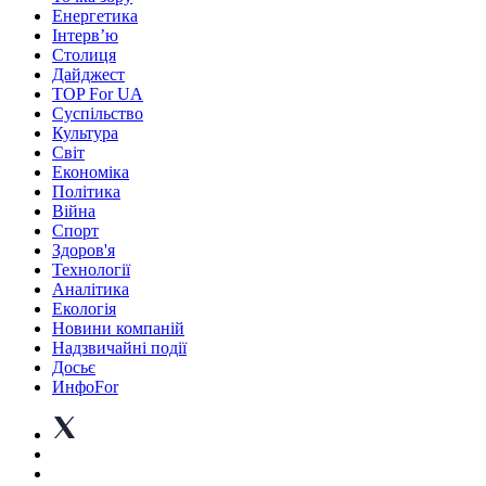
Енергетика
Інтерв’ю
Столиця
Дайджест
TOP For UA
Суспiльство
Культура
Світ
Економіка
Політика
Війна
Спорт
Здоров'я
Технології
Аналітика
Екологія
Новини компаній
Надзвичайні події
Досьє
ИнфоFor