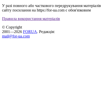
У разі повного або часткового передрукування матеріалів
сайту посилання на https://for-ua.com є обов'язковим
Правила використання матеріалів
© Copyright
2001—2026
FORUA
. Редакція:
mail@for-ua.com