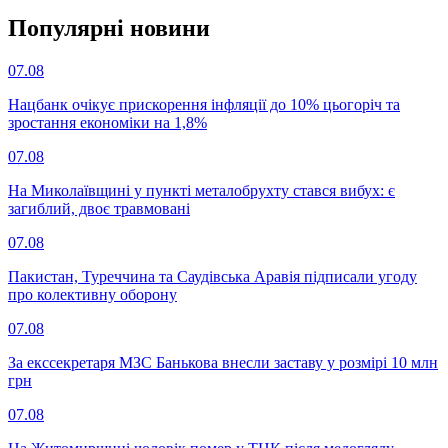
Популярнi новини
07.08
Нацбанк очікує прискорення інфляції до 10% цьогоріч та
зростання економіки на 1,8%
07.08
На Миколаївщині у пункті металобрухту стався вибух: є
загиблий, двоє травмовані
07.08
Пакистан, Туреччина та Саудівська Аравія підписали угоду
про колективну оборону
07.08
За екссекретаря МЗС Банькова внесли заставу у розмірі 10 млн
грн
07.08