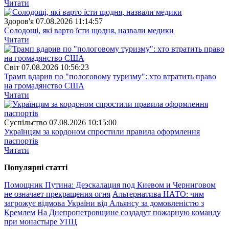
Читати
Здоров'я
07.08.2026 11:14:57
Солодощі, які варто їсти щодня, назвали медики
Читати
Свiт
07.08.2026 10:56:23
Трамп вдарив по "пологовому туризму": хто втратить право
на громадянство США
Читати
Суспiльство
07.08.2026 10:15:00
Українцям за кордоном спростили правила оформлення
паспортів
Читати
Популярнi статтi
Помощник Путина: Деэскалация под Киевом и Черниговом
не означает прекращения огня
Альтернатива НАТО: чим
загрожує відмова України від Альянсу за домовленістю з
Кремлем
На Днепропетровщине создадут пожарную команду
при монастыре УПЦ