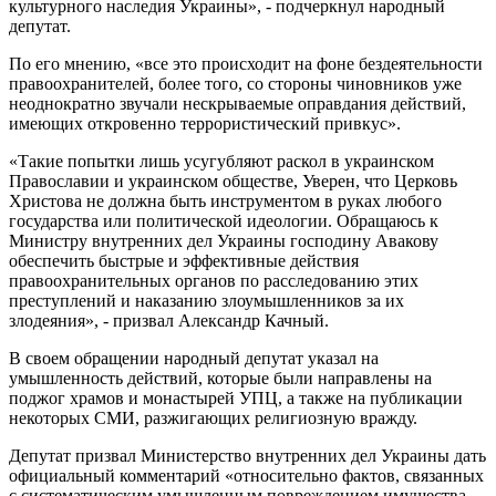
культурного наследия Украины», - подчеркнул народный
депутат.
По его мнению, «все это происходит на фоне бездеятельности
правоохранителей, более того, со стороны чиновников уже
неоднократно звучали нескрываемые оправдания действий,
имеющих откровенно террористический привкус».
«Такие попытки лишь усугубляют раскол в украинском
Православии и украинском обществе, Уверен, что Церковь
Христова не должна быть инструментом в руках любого
государства или политической идеологии. Обращаюсь к
Министру внутренних дел Украины господину Авакову
обеспечить быстрые и эффективные действия
правоохранительных органов по расследованию этих
преступлений и наказанию злоумышленников за их
злодеяния», - призвал Александр Качный.
В своем обращении народный депутат указал на
умышленность действий, которые были направлены на
поджог храмов и монастырей УПЦ, а также на публикации
некоторых СМИ, разжигающих религиозную вражду.
Депутат призвал Министерство внутренних дел Украины дать
официальный комментарий «относительно фактов, связанных
с систематическим умышленным повреждением имущества