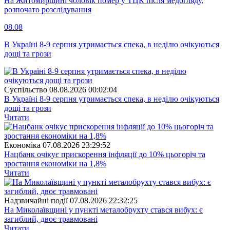
На Житомирщині чоловік помер у ТЦК після медогляду,
розпочато розслідування
08.08
В Україні 8-9 серпня утримається спека, в неділю очікуються
дощі та грози
Суспiльство
08.08.2026 00:02:04
В Україні 8-9 серпня утримається спека, в неділю очікуються
дощі та грози
Читати
Економіка
07.08.2026 23:29:52
Нацбанк очікує прискорення інфляції до 10% цьогоріч та
зростання економіки на 1,8%
Читати
Надзвичайні події
07.08.2026 22:32:25
На Миколаївщині у пункті металобрухту стався вибух: є
загиблий, двоє травмовані
Читати