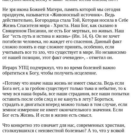
Не зря икона Божией Матери, память которой мы сегодня
празднуем, называется «Живоносный источник». Ведь
действительно, Богородица стала Той, Которая носила в Себе
Жизнь Спасителя мира - Христа. Наш Бог, как сказано в
Священном Писании, не есть Бог мертвых, но живых. Наш
Бог “есть путь и истина и жизнь» (Ин. 14, 6). Он не хочет
погибели человека, но жаждет его спасения. Данный факт
сложно понять и еще сложнее принять, особенно, если
учитывать все то зло, что существует в мире. Но независимо
от нашей позиции, этот факт очевиден», - отметил он.
Иерарх УПЦ подчеркнул, что во время болезней важно
обратиться к Богу, чтобы получить исцеление.
«Потому что иначе наша жизнь не имеет смысла. Ведь если
Бога нет, а за гробом существует только тьма и небытие, то к
чему вся наша борьба, все наши страдания, все наши попытки
оставить после себя след и не кануть в лету? Бороться,
страдать и двигаться вперед можно только в том случае, если
земное измерение не имеет окончательного значения. Если
Бог есть Жизнь. И если в жизни есть смысл.
Что конкретно это означает для нас, современных христиан,
столкнувшихся с неизвестной болезнью? А то, что у всякой