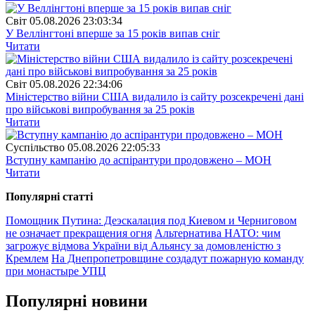
Свiт
05.08.2026 23:03:34
У Веллінгтоні вперше за 15 років випав сніг
Читати
Свiт
05.08.2026 22:34:06
Міністерство війни США видалило із сайту розсекречені дані
про військові випробування за 25 років
Читати
Суспiльство
05.08.2026 22:05:33
Вступну кампанію до аспірантури продовжено – МОН
Читати
Популярнi статтi
Помощник Путина: Деэскалация под Киевом и Черниговом
не означает прекращения огня
Альтернатива НАТО: чим
загрожує відмова України від Альянсу за домовленістю з
Кремлем
На Днепропетровщине создадут пожарную команду
при монастыре УПЦ
Популярнi новини