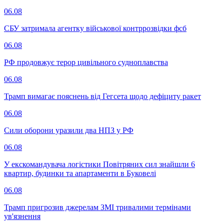
06.08
СБУ затримала агентку військової контррозвідки фсб
06.08
РФ продовжує терор цивільного судноплавства
06.08
Трамп вимагає пояснень від Гегсета щодо дефіциту ракет
06.08
Сили оборони уразили два НПЗ у РФ
06.08
У екскомандувача логістики Повітряних сил знайшли 6
квартир, будинки та апартаменти в Буковелі
06.08
Трамп пригрозив джерелам ЗМІ тривалими термінами
ув'язнення