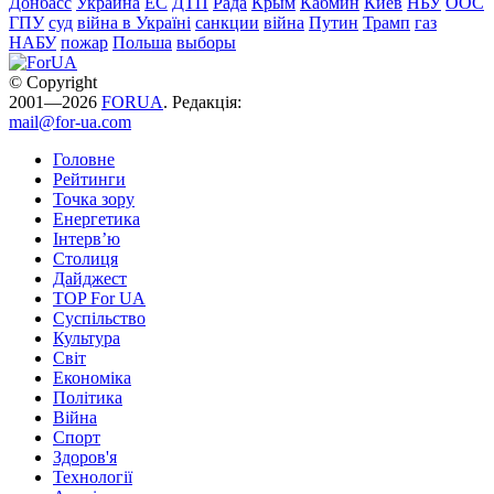
Донбасс
Украина
ЕС
ДТП
Рада
Крым
Кабмин
Киев
НБУ
ООС
ГПУ
суд
війна в Україні
санкции
війна
Путин
Трамп
газ
НАБУ
пожар
Польша
выборы
© Copyright
2001—2026
FORUA
. Редакція:
mail@for-ua.com
Головне
Рейтинги
Точка зору
Енергетика
Інтерв’ю
Столиця
Дайджест
TOP For UA
Суспiльство
Культура
Світ
Економіка
Політика
Війна
Спорт
Здоров'я
Технології