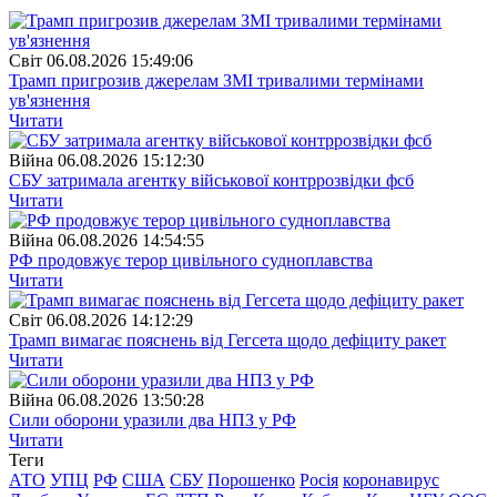
Свiт
06.08.2026 15:49:06
Трамп пригрозив джерелам ЗМІ тривалими термінами
ув'язнення
Читати
Війна
06.08.2026 15:12:30
СБУ затримала агентку військової контррозвідки фсб
Читати
Війна
06.08.2026 14:54:55
РФ продовжує терор цивільного судноплавства
Читати
Свiт
06.08.2026 14:12:29
Трамп вимагає пояснень від Гегсета щодо дефіциту ракет
Читати
Війна
06.08.2026 13:50:28
Сили оборони уразили два НПЗ у РФ
Читати
Теги
АТО
УПЦ
РФ
США
СБУ
Порошенко
Росія
коронавирус