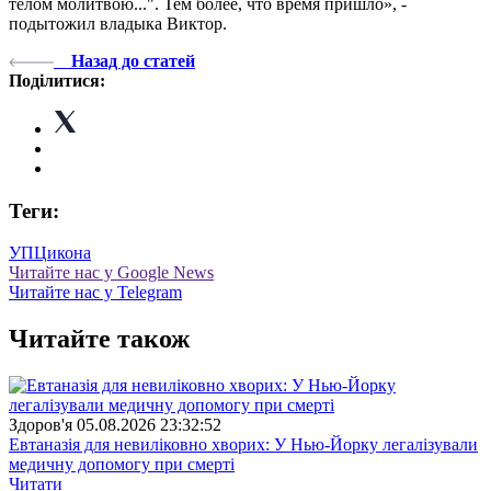
телом молитвою...". Тем более, что время пришло», -
подытожил владыка Виктор.
Назад до статей
Поділитися:
Теги:
УПЦ
икона
Читайте нас у Google News
Читайте нас у Telegram
Читайте також
Здоров'я
05.08.2026 23:32:52
Евтаназія для невиліковно хворих: У Нью-Йорку легалізували
медичну допомогу при смерті
Читати