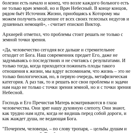
болезни есть начало и конец, что возле каждого больного есть
не только врач земной, но и Врач Небесный. В конце концов,
рядом бьёт Источник Жизни, приобщаясь к Которому мы
можем получить исцеление от всех своих телесных недугов и
душевных немощей», - считает епископ Виктор.
Архиерей отметил, что проблемы стоит решать не только с
земной точки зрения.
«Да, человечество сегодня все дальше и стремительнее
отходит от Бога. Наш современник предает Его, даже не
задумываясь о последствиях и не считаясь с результатами. И
только тогда, когда приходится пожинать плоды такого
отношения к жизни, мы вдруг вспоминаем, что жизнь – это не
только биологическая, но, в первую очередь, метафизическая
категория. А раз так, то и решать все свои проблемы и задачи
нам надо не только с точки зрения земной, но и с точки зрения
Небесной.
Господь и Его Пречистая Матерь всматриваются в глаза
человечества. Они зрят нашу духовную слепоту. Они знают,
как трудно нам идти, когда не видишь перед собой дороги, и
как жаждет душа, не ведающая Бога.
"Почерпем, человецы, – по слову тропаря, – цельбы душам и