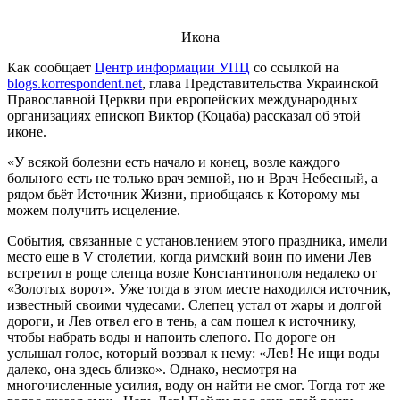
Икона
Как сообщает
Центр информации УПЦ
со ссылкой на
blogs.korrespondent.net
, глава Представительства Украинской
Православной Церкви при европейских международных
организациях епископ Виктор (Коцаба) рассказал об этой
иконе.
«У всякой болезни есть начало и конец, возле каждого
больного есть не только врач земной, но и Врач Небесный, а
рядом бьёт Источник Жизни, приобщаясь к Которому мы
можем получить исцеление.
События, связанные с установлением этого праздника, имели
место еще в V столетии, когда римский воин по имени Лев
встретил в роще слепца возле Константинополя недалеко от
«Золотых ворот». Уже тогда в этом месте находился источник,
известный своими чудесами. Слепец устал от жары и долгой
дороги, и Лев отвел его в тень, а сам пошел к источнику,
чтобы набрать воды и напоить слепого. По дороге он
услышал голос, который воззвал к нему: «Лев! Не ищи воды
далеко, она здесь близко». Однако, несмотря на
многочисленные усилия, воду он найти не смог. Тогда тот же