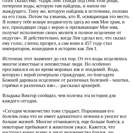
голос сказал ему: «Царь Лев! Пойди под сень этой рощи,
почерпни воды, которую там найдешь, и напои ею
жаждущего. Тину же, которую найдешь в источнике, положи
на его глаза. Потом ты узнаешь, кто Я, освящающая это место.
Я помогу тебе вскоре воздвигнуть здесь во имя Мое храм, и
все, приходящие сюда с верою и призывающие Мое имя,
получат исполнение своих молитв и полное исцеление от
недугов». И действительно, когда Лев сделал все, что сказал
ему голос, слепец прозрел, а сам воин в 457 году стал
императором, вошедшим в историю как Лев I.
Источник этот знаменит до сих пор. От его воды исцелялись
многие известные и неизвестные люди. Но особенно
прославился он во время моровых язв и эпидемий. Вода,
которую с верой почерпали страждущие, по благодати
Божией даровала исцеление от различных болезней - чахотки,
горячки и различных язв», - рассказал архиерей.
Владыка Виктор сообщил, чем полезна эта история для
каждого сегодня.
«Сегодня человечество тоже страдает. Поразившая его
болезнь пока что не имеет адекватного лечения и уносит все
больше жизней. Многие отчаиваются, еще больше боятся, а
некоторые пребывают в животном ужасе. Кажется, что
наступил конец всему и закат человечества близок, но…