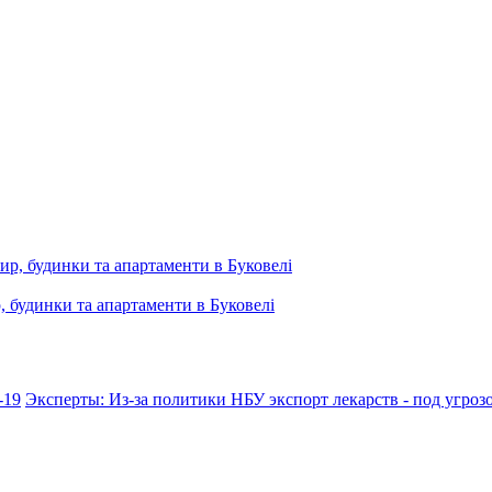
, будинки та апартаменти в Буковелі
-19
Эксперты: Из-за политики НБУ экспорт лекарств - под угроз