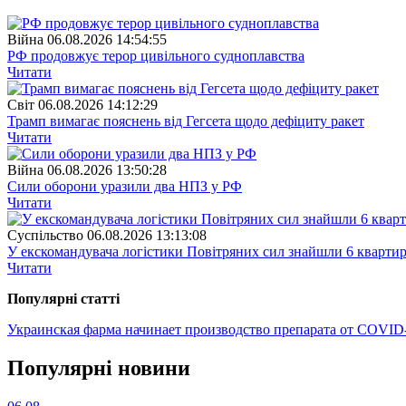
Війна
06.08.2026 14:54:55
РФ продовжує терор цивільного судноплавства
Читати
Свiт
06.08.2026 14:12:29
Трамп вимагає пояснень від Гегсета щодо дефіциту ракет
Читати
Війна
06.08.2026 13:50:28
Сили оборони уразили два НПЗ у РФ
Читати
Суспiльство
06.08.2026 13:13:08
У екскомандувача логістики Повітряних сил знайшли 6 квартир
Читати
Популярнi статтi
Украинская фарма начинает производство препарата от COVID
Популярнi новини