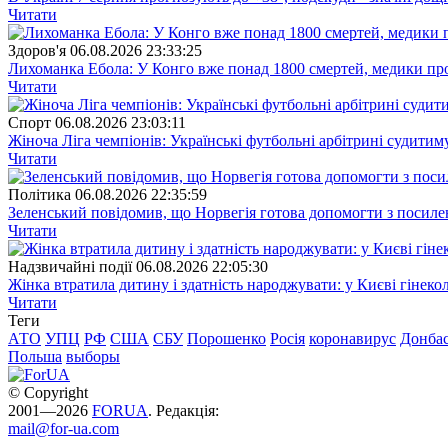
Читати
Здоров'я
06.08.2026 23:33:25
Лихоманка Ебола: У Конго вже понад 1800 смертей, медики про
Читати
Спорт
06.08.2026 23:03:11
Жіноча Ліга чемпіонів: Українські футбольні арбітрині судитим
Читати
Полiтика
06.08.2026 22:35:59
Зеленський повідомив, що Норвегія готова допомогти з посил
Читати
Надзвичайні події
06.08.2026 22:05:30
Жінка втратила дитину і здатність народжувати: у Києві гінеко
Читати
Теги
АТО
УПЦ
РФ
США
СБУ
Порошенко
Росія
коронавирус
Донба
Польша
выборы
© Copyright
2001—2026
FORUA
. Редакція:
mail@for-ua.com