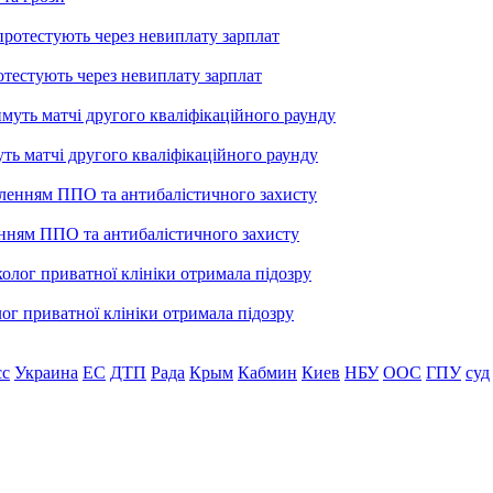
тестують через невиплату зарплат
уть матчі другого кваліфікаційного раунду
енням ППО та антибалістичного захисту
лог приватної клініки отримала підозру
сс
Украина
ЕС
ДТП
Рада
Крым
Кабмин
Киев
НБУ
ООС
ГПУ
суд