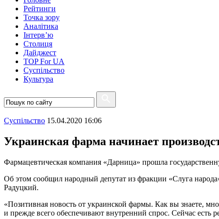
Рейтинги
Точка зору
Аналітика
Інтерв’ю
Столиця
Дайджест
TOP For UA
Суспiльство
Культура
Суспiльство
15.04.2020 16:06
Украинская фарма начинает производс
Фармацевтическая компания «Дарница» прошла государственн
Об этом сообщил народный депутат из фракции «Слуга народа
Радуцкий.
«Позитивная новость от украинской фармы. Как вы знаете, мн
и прежде всего обеспечивают внутренний спрос. Сейчас есть 