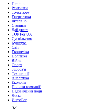
Головне
Рейтинги
Точка зору
Енергетика
Інтерв’ю
Столиця
Дайджест
TOP For UA
Суспiльство
Культура
Світ
Економіка
Політика
Війна
Спорт
Здоров'я
Технології
Аналітика
Екологія
Новини компаній
Надзвичайні події
Досьє
ИнфоFor