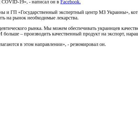
я COVID-19», - написал он в
Facebook.
ы и ГП «Государственный экспертный центр МЗ Украины», кото
ть на рынок необходимые лекарства.
ацевтического рынка. Мы можем обеспечивать украинцев качест
И больше – производить качественный продукт на экспорт, нар
илагаются в этом направлении», - резюмировал он.