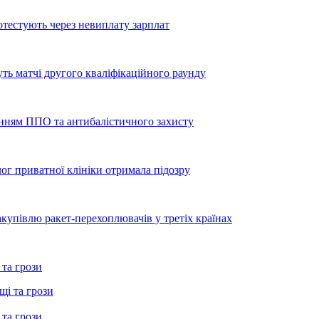
тестують через невиплату зарплат
уть матчі другого кваліфікаційного раунду
енням ППО та антибалістичного захисту
лог приватної клініки отримала підозру
купівлю ракет-перехоплювачів у третіх країнах
 та грози
 та грози