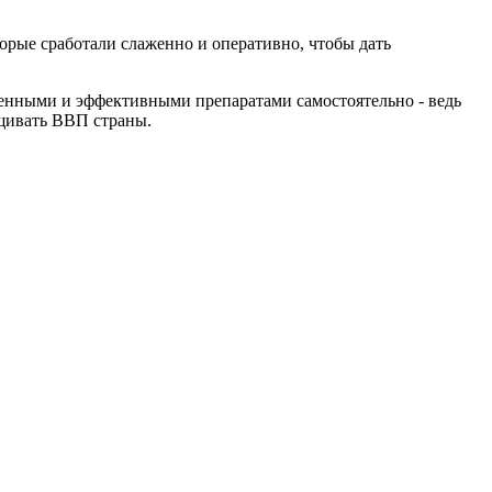
рые сработали слаженно и оперативно, чтобы дать
венными и эффективными препаратами самостоятельно - ведь
ащивать ВВП страны.