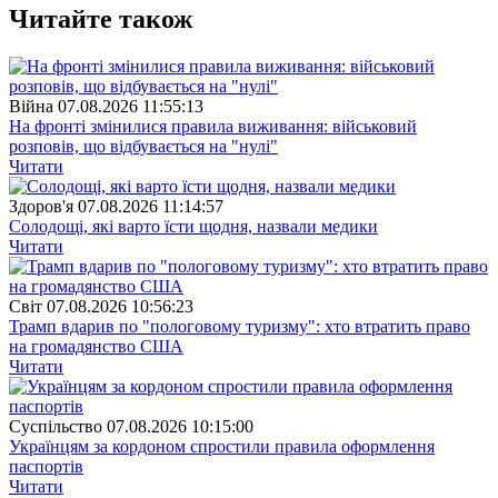
Читайте також
Війна
07.08.2026 11:55:13
На фронті змінилися правила виживання: військовий
розповів, що відбувається на "нулі"
Читати
Здоров'я
07.08.2026 11:14:57
Солодощі, які варто їсти щодня, назвали медики
Читати
Свiт
07.08.2026 10:56:23
Трамп вдарив по "пологовому туризму": хто втратить право
на громадянство США
Читати
Суспiльство
07.08.2026 10:15:00
Українцям за кордоном спростили правила оформлення
паспортів
Читати