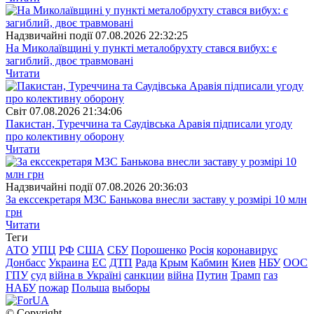
Надзвичайні події
07.08.2026 22:32:25
На Миколаївщині у пункті металобрухту стався вибух: є
загиблий, двоє травмовані
Читати
Свiт
07.08.2026 21:34:06
Пакистан, Туреччина та Саудівська Аравія підписали угоду
про колективну оборону
Читати
Надзвичайні події
07.08.2026 20:36:03
За екссекретаря МЗС Банькова внесли заставу у розмірі 10 млн
грн
Читати
Теги
АТО
УПЦ
РФ
США
СБУ
Порошенко
Росія
коронавирус
Донбасс
Украина
ЕС
ДТП
Рада
Крым
Кабмин
Киев
НБУ
ООС
ГПУ
суд
війна в Україні
санкции
війна
Путин
Трамп
газ
НАБУ
пожар
Польша
выборы
© Copyright