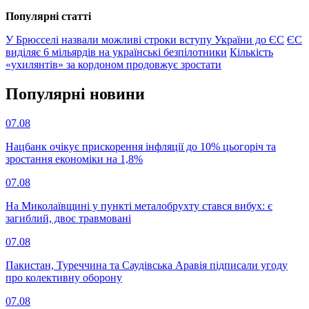
Популярнi статтi
У Брюсселі назвали можливі строки вступу України до ЄС
ЄС
виділяє 6 мільярдів на українські безпілотники
Кількість
«ухилянтів» за кордоном продовжує зростати
Популярнi новини
07.08
Нацбанк очікує прискорення інфляції до 10% цьогоріч та
зростання економіки на 1,8%
07.08
На Миколаївщині у пункті металобрухту стався вибух: є
загиблий, двоє травмовані
07.08
Пакистан, Туреччина та Саудівська Аравія підписали угоду
про колективну оборону
07.08