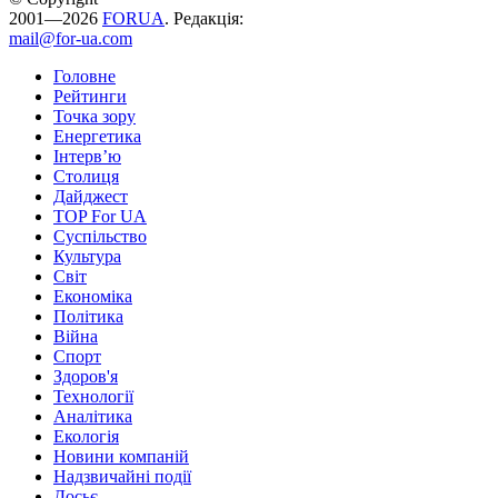
2001—2026
FORUA
. Редакція:
mail@for-ua.com
Головне
Рейтинги
Точка зору
Енергетика
Інтерв’ю
Столиця
Дайджест
TOP For UA
Суспiльство
Культура
Світ
Економіка
Політика
Війна
Спорт
Здоров'я
Технології
Аналітика
Екологія
Новини компаній
Надзвичайні події
Досьє