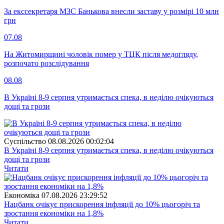
За екссекретаря МЗС Банькова внесли заставу у розмірі 10 млн
грн
07.08
На Житомирщині чоловік помер у ТЦК після медогляду,
розпочато розслідування
08.08
В Україні 8-9 серпня утримається спека, в неділю очікуються
дощі та грози
Суспiльство
08.08.2026 00:02:04
В Україні 8-9 серпня утримається спека, в неділю очікуються
дощі та грози
Читати
Економіка
07.08.2026 23:29:52
Нацбанк очікує прискорення інфляції до 10% цьогоріч та
зростання економіки на 1,8%
Читати