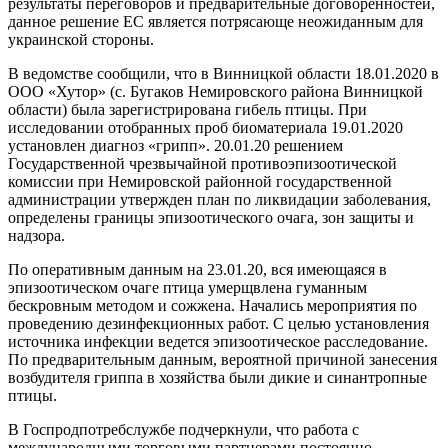
результаты переговоров и предварительные договоренностей,
данное решение ЕС является потрясающе неожиданным для
украинской стороны.
В ведомстве сообщили, что в Винницкой области 18.01.2020 в
ООО «Хутор» (с. Бугаков Немировского района Винницкой
области) была зарегистрирована гибель птицы. При
исследовании отобранных проб биоматериала 19.01.2020
установлен диагноз «грипп». 20.01.20 решением
Государственной чрезвычайной противоэпизоотической
комиссии при Немировской районной государственной
администрации утвержден план по ликвидации заболевания,
определены границы эпизоотического очага, зон защиты и
надзора.
По оперативным данным на 23.01.20, вся имеющаяся в
эпизоотическом очаге птица умерщвлена гуманным
бескровным методом и сожжена. Начались мероприятия по
проведению дезинфекционных работ. С целью установления
источника инфекции ведется эпизоотическое расследование.
По предварительным данным, вероятной причиной занесения
возбудителя гриппа в хозяйства были дикие и синантропные
птицы.
В Госпродпотребслужбе подчеркнули, что работа с
международными торговыми партнерами постоянно