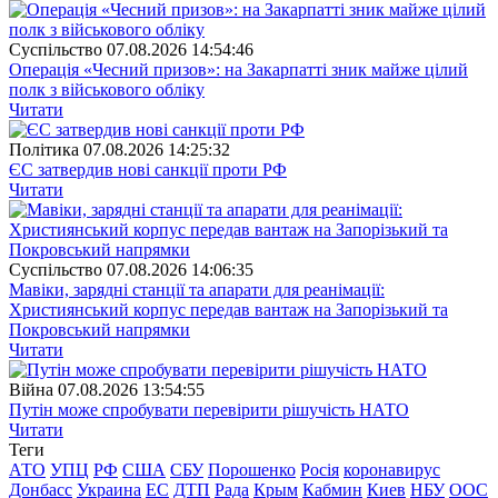
Суспiльство
07.08.2026 14:54:46
Операція «Чесний призов»: на Закарпатті зник майже цілий
полк з військового обліку
Читати
Полiтика
07.08.2026 14:25:32
ЄС затвердив нові санкції проти РФ
Читати
Суспiльство
07.08.2026 14:06:35
Мавіки, зарядні станції та апарати для реанімації:
Християнський корпус передав вантаж на Запорізький та
Покровський напрямки
Читати
Війна
07.08.2026 13:54:55
Путін може спробувати перевірити рішучість НАТО
Читати
Теги
АТО
УПЦ
РФ
США
СБУ
Порошенко
Росія
коронавирус
Донбасс
Украина
ЕС
ДТП
Рада
Крым
Кабмин
Киев
НБУ
ООС