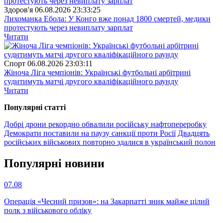
Здоров'я
06.08.2026 23:33:25
Лихоманка Ебола: У Конго вже понад 1800 смертей, медики
протестують через невиплату зарплат
Читати
Спорт
06.08.2026 23:03:11
Жіноча Ліга чемпіонів: Українські футбольні арбітрині
судитимуть матчі другого кваліфікаційного раунду
Читати
Популярнi статтi
Добрі дрони рекордно обвалили російську нафтопереробку
Демократи поставили на паузу санкції проти Росії
Двадцять
російських військових повторно здалися в український полон
Популярнi новини
07.08
Операція «Чесний призов»: на Закарпатті зник майже цілий
полк з військового обліку