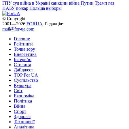
ГПУ
суд
війна в Україні
санкции
війна
Путин
Трамп
газ
НАБУ
пожар
Польша
выборы
© Copyright
2001—2026
FORUA
. Редакція:
mail@for-ua.com
Головне
Рейтинги
Точка зору
Енергетика
Інтерв’ю
Столиця
Дайджест
TOP For UA
Суспiльство
Культура
Світ
Економіка
Політика
Війна
Спорт
Здоров'я
Технології
Аналітика