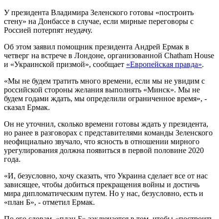
У президента Владимира Зеленского готовы «построить
стену» на Донбассе в случае, если мирные переговоры с
Россией потерпят неудачу.
Об этом заявил помощник президента Андрей Ермак в
четверг на встрече в Лондоне, организованной Chatham House
и «Украинской призмой», сообщает
«Европейская правда»
.
«Мы не будем тратить много времени, если мы не увидим с
российской стороны желания выполнять «Минск». Мы не
будем годами ждать, мы определили ограниченное время», -
сказал Ермак.
Он не уточнил, сколько времени готовы ждать у президента,
но ранее в разговорах с представителями команды Зеленского
неофициально звучало, что ясность в отношении мирного
урегулирования должна появиться в первой половине 2020
года.
«И, безусловно, хочу сказать, что Украина сделает все от нас
зависящее, чтобы добиться прекращения войны и достичь
мира дипломатическим путем. Но у нас, безусловно, есть и
«план Б», - отметил Ермак.
По его словам, «план Б» заключается в том, чтобы «построить