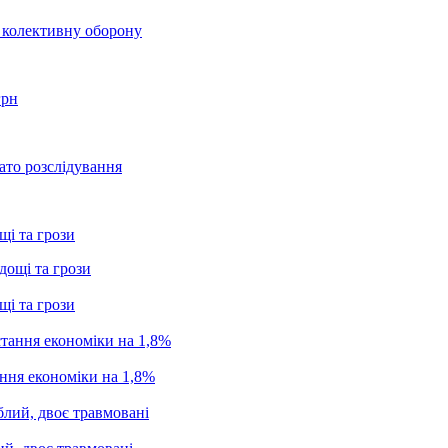
о колективну оборону
грн
ато розслідування
щі та грози
щі та грози
ання економіки на 1,8%