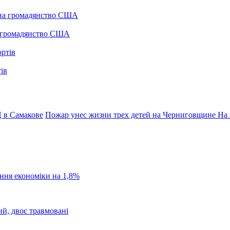
а громадянство США
ів
 в Самакове
Пожар унес жизни трех детей на Черниговщине
На 
ання економіки на 1,8%
ий, двоє травмовані