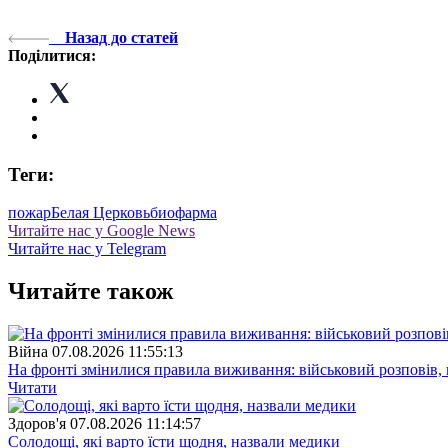
Назад до статей
Поділитися:
Теги:
пожар
Белая Церковь
биофарма
Читайте нас у Google News
Читайте нас у Telegram
Читайте також
Війна
07.08.2026 11:55:13
На фронті змінилися правила виживання: військовий розповів, щ
Читати
Здоров'я
07.08.2026 11:14:57
Солодощі, які варто їсти щодня, назвали медики