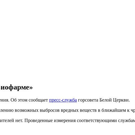
Биофарме»
ния. Об этом сообщает
пресс-служба
горсовета Белой Церкви.
ению возможных выбросов вредных веществ в ближайшем к чре
ителей нет. Проведенные измерения соответствующими службам