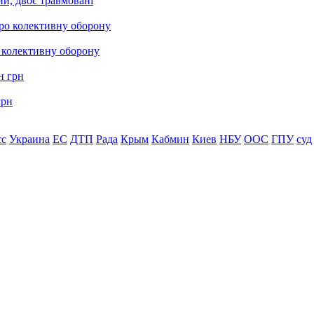
ий, двоє травмовані
о колективну оборону
грн
сс
Украина
ЕС
ДТП
Рада
Крым
Кабмин
Киев
НБУ
ООС
ГПУ
суд