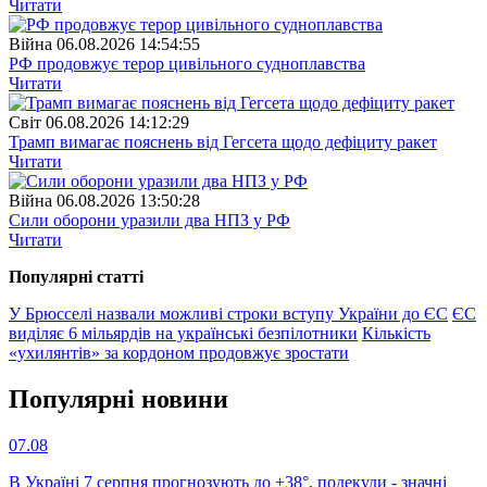
Читати
Війна
06.08.2026 14:54:55
РФ продовжує терор цивільного судноплавства
Читати
Свiт
06.08.2026 14:12:29
Трамп вимагає пояснень від Гегсета щодо дефіциту ракет
Читати
Війна
06.08.2026 13:50:28
Сили оборони уразили два НПЗ у РФ
Читати
Популярнi статтi
У Брюсселі назвали можливі строки вступу України до ЄС
ЄС
виділяє 6 мільярдів на українські безпілотники
Кількість
«ухилянтів» за кордоном продовжує зростати
Популярнi новини
07.08
В Україні 7 серпня прогнозують до +38°, подекуди - значні