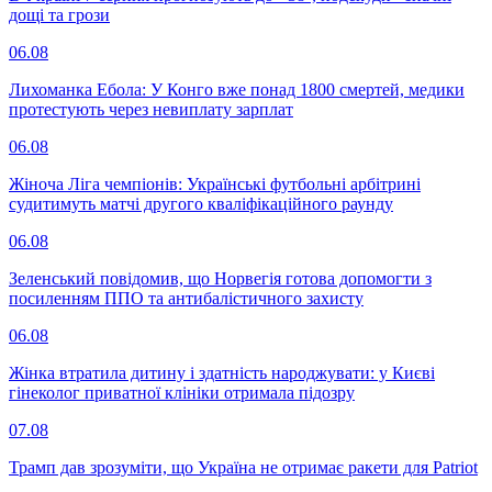
дощі та грози
06.08
Лихоманка Ебола: У Конго вже понад 1800 смертей, медики
протестують через невиплату зарплат
06.08
Жіноча Ліга чемпіонів: Українські футбольні арбітрині
судитимуть матчі другого кваліфікаційного раунду
06.08
Зеленський повідомив, що Норвегія готова допомогти з
посиленням ППО та антибалістичного захисту
06.08
Жінка втратила дитину і здатність народжувати: у Києві
гінеколог приватної клініки отримала підозру
07.08
Трамп дав зрозуміти, що Україна не отримає ракети для Patriot