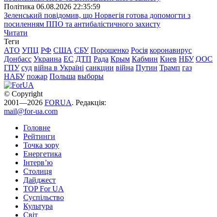
Полiтика
06.08.2026 22:35:59
Зеленський повідомив, що Норвегія готова допомогти з
посиленням ППО та антибалістичного захисту
Читати
Теги
АТО
УПЦ
РФ
США
СБУ
Порошенко
Росія
коронавирус
Донбасс
Украина
ЕС
ДТП
Рада
Крым
Кабмин
Киев
НБУ
ООС
ГПУ
суд
війна в Україні
санкции
війна
Путин
Трамп
газ
НАБУ
пожар
Польша
выборы
© Copyright
2001—2026
FORUA
. Редакція:
mail@for-ua.com
Головне
Рейтинги
Точка зору
Енергетика
Інтерв’ю
Столиця
Дайджест
TOP For UA
Суспiльство
Культура
Світ