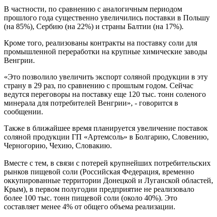
В частности, по сравнению с аналогичным периодом
прошлого года существенно увеличились поставки в Польшу
(на 85%), Сербию (на 22%) и страны Балтии (на 17%).
Кроме того, реализованы контракты на поставку соли для
промышленной переработки на крупные химические заводы
Венгрии.
«Это позволило увеличить экспорт соляной продукции в эту
страну в 29 раз, по сравнению с прошлым годом.
Сейчас
ведутся переговоры на поставку еще 120 тыс. тонн соленого
минерала для потребителей Венгрии», - говорится в
сообщении.
Также в ближайшее время планируется увеличение поставок
соляной продукции ГП «Артемсоль» в Болгарию, Словению,
Черногорию, Чехию, Словакию.
Вместе с тем, в связи с потерей крупнейших потребительских
рынков пищевой соли (Российская Федерация, временно
оккупированные территории Донецкой и Луганской областей,
Крым), в первом полугодии предприятие не реализовало
более 100 тыс. тонн пищевой соли (около 40%).
Это
составляет менее 4% от общего объема реализации.