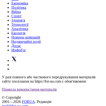
Економіка
Політика
Війна
Спорт
Здоров'я
Технології
Аналітика
Екологія
Новини компаній
Надзвичайні події
Досьє
ИнфоFor
У разі повного або часткового передрукування матеріалів
сайту посилання на https://for-ua.com є обов'язковим
Правила використання матеріалів
© Copyright
2001—2026
FORUA
. Редакція:
mail@for-ua.com