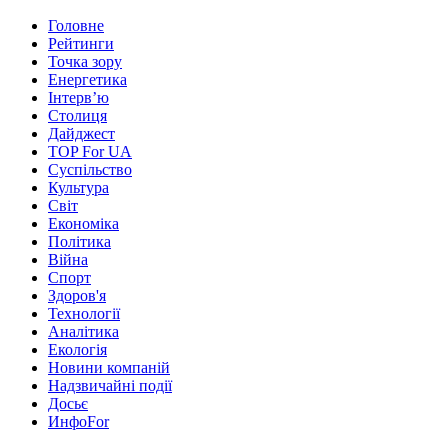
Головне
Рейтинги
Точка зору
Енергетика
Інтерв’ю
Столиця
Дайджест
TOP For UA
Суспiльство
Культура
Світ
Економіка
Політика
Війна
Спорт
Здоров'я
Технології
Аналітика
Екологія
Новини компаній
Надзвичайні події
Досьє
ИнфоFor