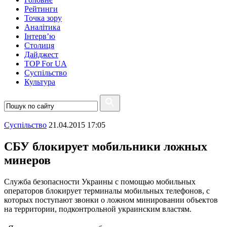
Рейтинги
Точка зору
Аналітика
Інтерв’ю
Столиця
Дайджест
TOP For UA
Суспiльство
Культура
Суспiльство
21.04.2015 17:05
СБУ блокирует мобильники ложных
минеров
Служба безопасности Украины с помощью мобильных
операторов блокирует терминалы мобильных телефонов, с
которых поступают звонки о ложном минировании объектов
на территории, подконтрольной украинским властям.