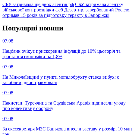
СБУ затримала ще двох агентів рф
СБУ затримала агентку
військової контррозвідки фсб
Дезертир, завербований Росією,
отримав 15 років за підготовку теракту в Запоріжжі
Популярнi новини
07.08
Нацбанк очікує прискорення інфляції до 10% цьогоріч та
зростання економіки на 1,8%
07.08
На Миколаївщині у пункті металобрухту стався вибух: є
загиблий, двоє травмовані
07.08
Пакистан, Туреччина та Саудівська Аравія підписали угоду
про колективну оборону
07.08
За екссекретаря МЗС Банькова внесли заставу у розмірі 10 млн
грн