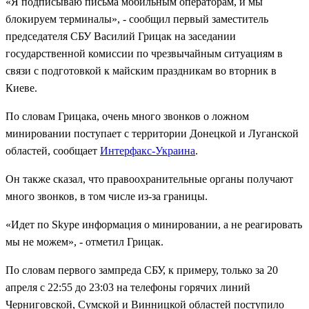
«Я подписываю письма мобильным операторам, и мы
блокируем терминалы», - сообщил первый заместитель
председателя СБУ Василий Грицак на заседании
государственной комиссии по чрезвычайным ситуациям в
связи с подготовкой к майским праздникам во вторник в
Киеве.
По словам Грицака, очень много звонков о ложном
минировании поступает с территории Донецкой и Луганской
областей, сообщает
Интерфакс-Украина
.
Он также сказал, что правоохранительные органы получают
много звонков, в том числе из-за границы.
«Идет по Skype информация о минировании, а не реагировать
мы не можем», - отметил Грицак.
По словам первого зампреда СБУ, к примеру, только за 20
апреля с 22:55 до 23:03 на телефоны горячих линий
Черниговской, Сумской и Винницкой областей поступило