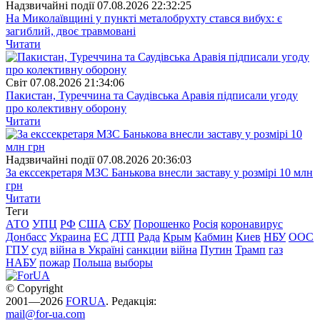
Надзвичайні події
07.08.2026 22:32:25
На Миколаївщині у пункті металобрухту стався вибух: є
загиблий, двоє травмовані
Читати
Свiт
07.08.2026 21:34:06
Пакистан, Туреччина та Саудівська Аравія підписали угоду
про колективну оборону
Читати
Надзвичайні події
07.08.2026 20:36:03
За екссекретаря МЗС Банькова внесли заставу у розмірі 10 млн
грн
Читати
Теги
АТО
УПЦ
РФ
США
СБУ
Порошенко
Росія
коронавирус
Донбасс
Украина
ЕС
ДТП
Рада
Крым
Кабмин
Киев
НБУ
ООС
ГПУ
суд
війна в Україні
санкции
війна
Путин
Трамп
газ
НАБУ
пожар
Польша
выборы
© Copyright
2001—2026
FORUA
. Редакція:
mail@for-ua.com