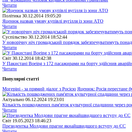
Читати
Полiтика
30.12.2014 19:05:20
Яценюк назвав умову купівлі вугілля із зони АТО
Читати
Суспiльство
30.12.2014 18:52:44
У новорічну ніч громадський порядок забезпечуватимуть понад
Читати
Свiт
30.12.2014 18:42:38
У Пакистані Boeing з 172 пасажирами на борту здійснив аварій
Читати
Популярнi статтi
Могеріні - за прямий діалог з Росією
Яценюк: Росія перестане 
Актуально
06.12.2024 19:23:01
Кількість пошкоджених пам'яток культурної спадщини через рос
Читати
Свiт
19.05.2023 18:46:23
Президентка Молдови прагне якнайшвидшого вступу до ЄС
Читати