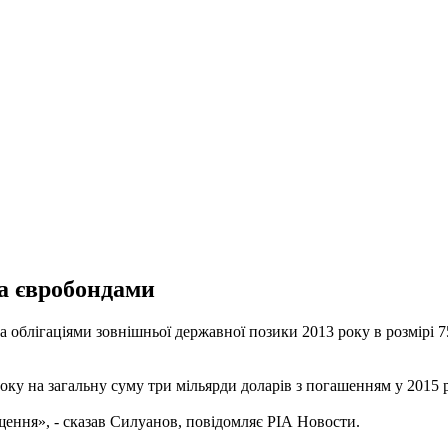
за євробондами
за облігаціями зовнішньої державної позики 2013 року в розмірі 
оку на загальну суму три мільярди доларів з погашенням у 2015 р
щення», - сказав Силуанов, повідомляє РІА Новости.