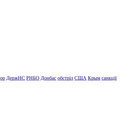
дор
ДержНС
РНБО
Донбас
обстріл
США
Крым
санкції