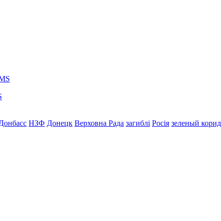
S
Донбасс
НЗФ
Донецк
Верховна Рада
загиблі
Росія
зеленый кори