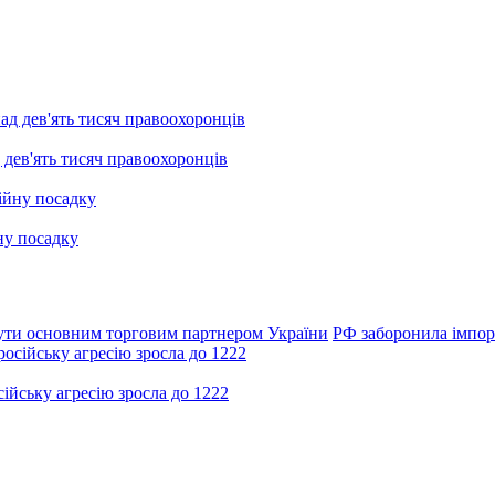
 дев'ять тисяч правоохоронців
ну посадку
бути основним торговим партнером України
РФ заборонила імпорт
ійську агресію зросла до 1222