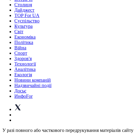
Столиця
Дайджест
TOP For UA
Суспiльство
Культура
Світ
Економіка
Політика
Війна
Спорт
Здоров'я
Технології
Аналітика
Екологія
Новини компаній
Надзвичайні події
Досьє
ИнфоFor
У разі повного або часткового передрукування матеріалів сайту 