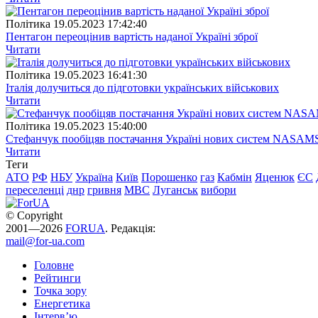
Полiтика
19.05.2023 17:42:40
Пентагон переоцінив вартість наданої Україні зброї
Читати
Полiтика
19.05.2023 16:41:30
Італія долучиться до підготовки українських військових
Читати
Полiтика
19.05.2023 15:40:00
Стефанчук пообіцяв постачання Україні нових систем NASAM
Читати
Теги
АТО
РФ
НБУ
Україна
Київ
Порошенко
газ
Кабмін
Яценюк
ЄС
переселенці
днр
гривня
МВС
Луганськ
вибори
© Copyright
2001—2026
FORUA
. Редакція:
mail@for-ua.com
Головне
Рейтинги
Точка зору
Енергетика
Інтерв’ю