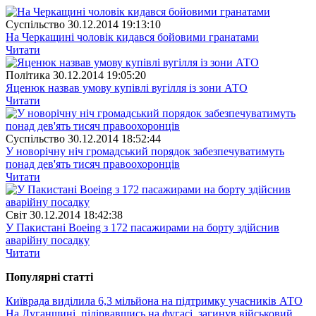
Суспiльство
30.12.2014 19:13:10
На Черкащині чоловік кидався бойовими гранатами
Читати
Полiтика
30.12.2014 19:05:20
Яценюк назвав умову купівлі вугілля із зони АТО
Читати
Суспiльство
30.12.2014 18:52:44
У новорічну ніч громадський порядок забезпечуватимуть
понад дев'ять тисяч правоохоронців
Читати
Свiт
30.12.2014 18:42:38
У Пакистані Boeing з 172 пасажирами на борту здійснив
аварійну посадку
Читати
Популярнi статтi
Київрада виділила 6,3 мільйона на підтримку учасників АТО
На Луганщині, підірвавшись на фугасі, загинув військовий