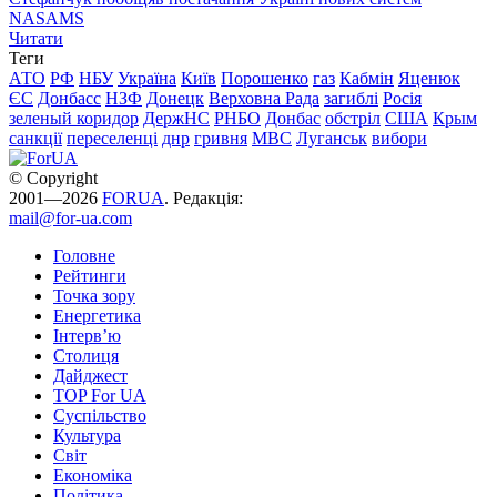
NASAMS
Читати
Теги
АТО
РФ
НБУ
Україна
Київ
Порошенко
газ
Кабмін
Яценюк
ЄС
Донбасс
НЗФ
Донецк
Верховна Рада
загиблі
Росія
зеленый коридор
ДержНС
РНБО
Донбас
обстріл
США
Крым
санкції
переселенці
днр
гривня
МВС
Луганськ
вибори
© Copyright
2001—2026
FORUA
. Редакція:
mail@for-ua.com
Головне
Рейтинги
Точка зору
Енергетика
Інтерв’ю
Столиця
Дайджест
TOP For UA
Суспiльство
Культура
Світ
Економіка
Політика