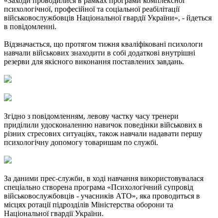
«Заходи проводилися в рамках програми комплексної
психологічної, професійної та соціальної реабілітації
військовослужбовців Національної гвардії України», - йдеться
в повідомленні.
Відзначається, що протягом тижня кваліфіковані психологи
навчали військових знаходити в собі додаткові внутрішні
резерви для якісного виконання поставлених завдань.
Згідно з повідомленням, левову частку часу тренери
приділили удосконаленню навичок поведінки військових в
різних стресових ситуаціях, також навчали надавати першу
психологічну допомогу товаришам по службі.
За даними прес-служби, в ході навчання використовувалася
спеціально створена програма «Психологічний супровід
військовослужбовців - учасників АТО», яка проводиться в
місцях ротації підрозділів Міністерства оборони та
Національної гвардії України.