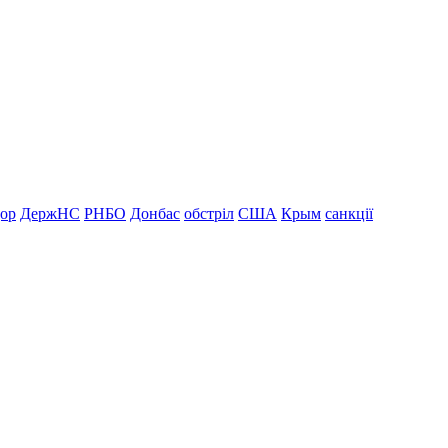
дор
ДержНС
РНБО
Донбас
обстріл
США
Крым
санкції