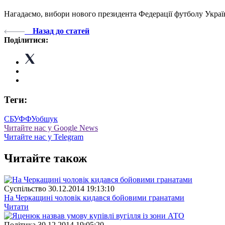
Нагадаємо, вибори нового президента Федерації футболу України 
Назад до статей
Поділитися:
Теги:
СБУ
ФФУ
обшук
Читайте нас у Google News
Читайте нас у Telegram
Читайте також
Суспiльство
30.12.2014 19:13:10
На Черкащині чоловік кидався бойовими гранатами
Читати
Полiтика
30.12.2014 19:05:20