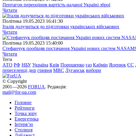
Пентагон переоцінив вартість наданої Україні зброї
Читати
Полiтика
19.05.2023 16:41:30
Італія долучиться до підготовки українських військових
Читати
Полiтика
19.05.2023 15:40:00
Стефанчук пообіцяв постачання Україні нових систем NASAM
Читати
Теги
АТО
РФ
НБУ
Україна
Київ
Порошенко
газ
Кабмін
Яценюк
ЄС
переселенці
днр
гривня
МВС
Луганськ
вибори
© Copyright
2001—2026
FORUA
. Редакція:
mail@for-ua.com
Головне
Рейтинги
Точка зору
Енергетика
Інтерв’ю
Столиця
Дайджест