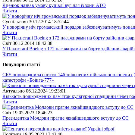
Яценюк назвав умову купівлі вугілля із зони АТО
Читати
Суспiльство
30.12.2014 18:52:44
У новорічну ніч громадський порядок забезпечуватимуть понад
Читати
Свiт
30.12.2014 18:42:38
У Пакистані Boeing з 172 пасажирами на борту здійснив аварій
Читати
Популярнi статтi
СБУ оприлюднила список 146 звільнених військовополонених
катастрофи «Боїнга-777»
Актуально
06.12.2024 19:23:01
Кількість пошкоджених пам'яток культурної спадщини через рос
Читати
Свiт
19.05.2023 18:46:23
Президентка Молдови прагне якнайшвидшого вступу до ЄС
Читати
Полiтика
19.05.2023 17:42:40