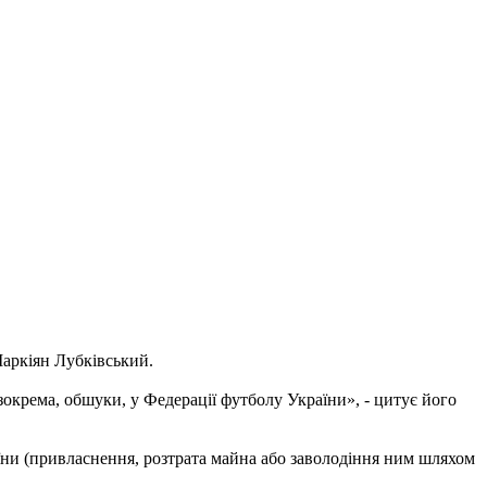
Маркіян Лубківський.
зокрема, обшуки, у Федерації футболу України», - цитує його
їни (привласнення, розтрата майна або заволодіння ним шляхом