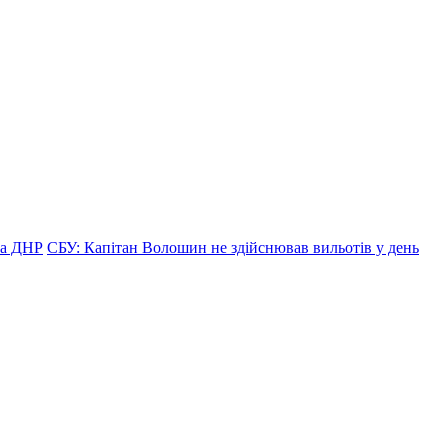
ра ДНР
СБУ: Капітан Волошин не здійснював вильотів у день