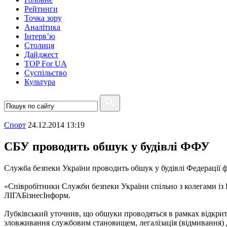
Рейтинги
Точка зору
Аналітика
Інтерв’ю
Столиця
Дайджест
TOP For UA
Суспiльство
Культура
Спорт
24.12.2014 13:19
СБУ проводить обшук у будівлі ФФУ
Служба безпеки України проводить обшук у будівлі Федерації 
«Співробітники Служби безпеки України спільно з колегами із 
ЛІГАБізнесІнформ.
Лубківський уточнив, що обшуки проводяться в рамках відкрит
зловживання службовим становищем, легалізація (відмивання)