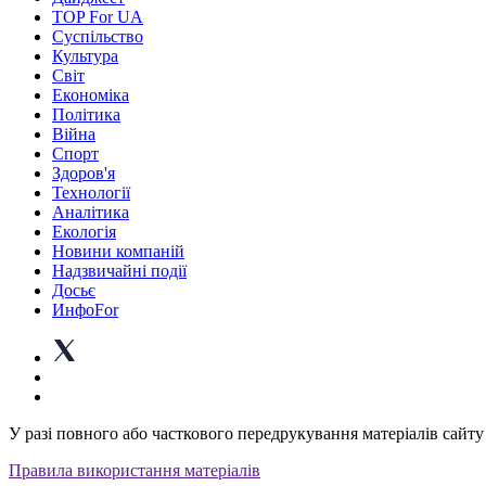
TOP For UA
Суспiльство
Культура
Світ
Економіка
Політика
Війна
Спорт
Здоров'я
Технології
Аналітика
Екологія
Новини компаній
Надзвичайні події
Досьє
ИнфоFor
У разі повного або часткового передрукування матеріалів сайту 
Правила використання матеріалів