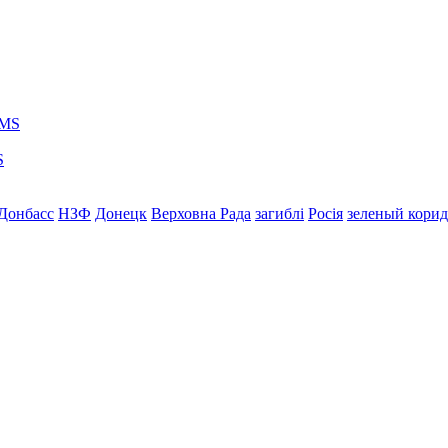
S
Донбасс
НЗФ
Донецк
Верховна Рада
загиблі
Росія
зеленый кори