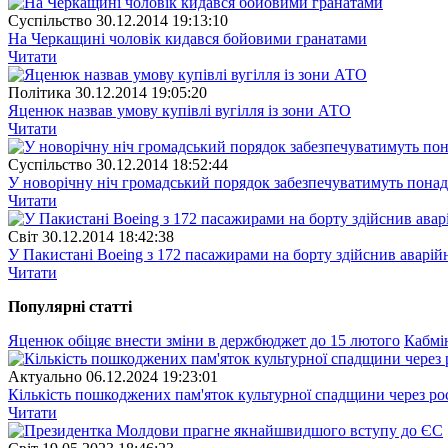
Суспiльство
30.12.2014 19:13:10
На Черкащині чоловік кидався бойовими гранатами
Читати
Полiтика
30.12.2014 19:05:20
Яценюк назвав умову купівлі вугілля із зони АТО
Читати
Суспiльство
30.12.2014 18:52:44
У новорічну ніч громадський порядок забезпечуватимуть понад
Читати
Свiт
30.12.2014 18:42:38
У Пакистані Boeing з 172 пасажирами на борту здійснив аварій
Читати
Популярнi статтi
Яценюк обіцяє внести зміни в держбюджет до 15 лютого
Кабмін
Актуально
06.12.2024 19:23:01
Кількість пошкоджених пам'яток культурної спадщини через рос
Читати