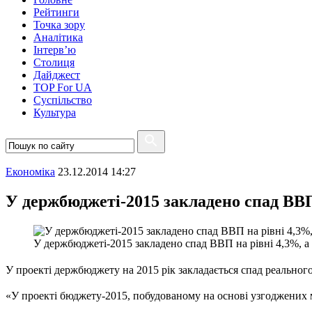
Рейтинги
Точка зору
Аналітика
Інтерв’ю
Столиця
Дайджест
TOP For UA
Суспiльство
Культура
Економіка
23.12.2014 14:27
У держбюджеті-2015 закладено спад ВВП 
У держбюджеті-2015 закладено спад ВВП на рівні 4,3%, а 
У проекті держбюджету на 2015 рік закладається спад реального 
«У проекті бюджету-2015, побудованому на основі узгоджених ма