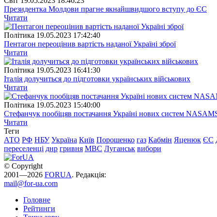
Свiт
19.05.2023 18:46:23
Президентка Молдови прагне якнайшвидшого вступу до ЄС
Читати
Полiтика
19.05.2023 17:42:40
Пентагон переоцінив вартість наданої Україні зброї
Читати
Полiтика
19.05.2023 16:41:30
Італія долучиться до підготовки українських військових
Читати
Полiтика
19.05.2023 15:40:00
Стефанчук пообіцяв постачання Україні нових систем NASAM
Читати
Теги
АТО
РФ
НБУ
Україна
Київ
Порошенко
газ
Кабмін
Яценюк
ЄС
переселенці
днр
гривня
МВС
Луганськ
вибори
© Copyright
2001—2026
FORUA
. Редакція:
mail@for-ua.com
Головне
Рейтинги