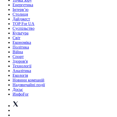
Точка зору
Енергетика
Інтерв’ю
Столиця
Дайджест
TOP For UA
Суспiльство
Культура
Світ
Економіка
Політика
Війна
Спорт
Здоров'я
Технології
Аналітика
Екологія
Новини компаній
Надзвичайні події
Досьє
ИнфоFor