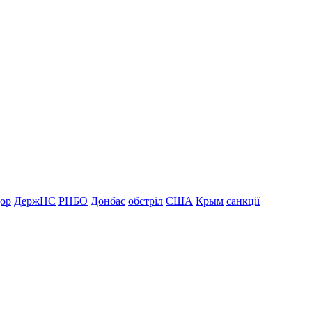
дор
ДержНС
РНБО
Донбас
обстріл
США
Крым
санкції