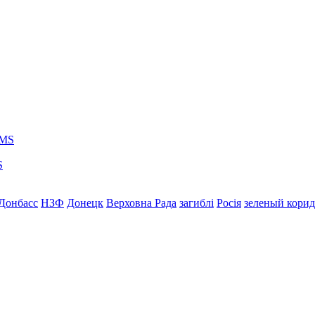
S
Донбасс
НЗФ
Донецк
Верховна Рада
загиблі
Росія
зеленый кори