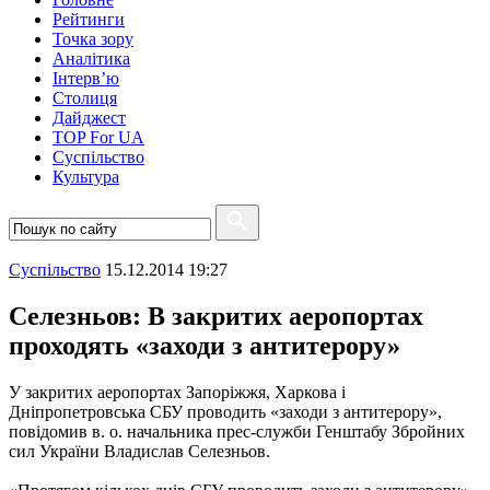
Рейтинги
Точка зору
Аналітика
Інтерв’ю
Столиця
Дайджест
TOP For UA
Суспiльство
Культура
Суспiльство
15.12.2014 19:27
Селезньов: В закритих аеропортах
проходять «заходи з антитерору»
У закритих аеропортах Запоріжжя, Харкова і
Дніпропетровська СБУ проводить «заходи з антитерору»,
повідомив в. о. начальника прес-служби Генштабу Збройних
сил України Владислав Селезньов.