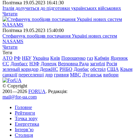
Полiтика
19.05.2023 16:41:30
Італія долучиться до підготовки українських військових
Читати
Полiтика
19.05.2023 15:40:00
Стефанчук пообіцяв постачання Україні нових систем
NASAMS
Читати
Теги
АТО
РФ
НБУ
Україна
Київ
Порошенко
газ
Кабмін
Яценюк
ЄС
Донбасс
НЗФ
Донецк
Верховна Рада
загиблі
Росія
зеленый коридор
ДержНС
РНБО
Донбас
обстріл
США
Крым
санкції
переселенці
днр
гривня
МВС
Луганськ
вибори
© Copyright
2001—2026
FORUA
. Редакція:
mail@for-ua.com
Головне
Рейтинги
Точка зору
Енергетика
Інтерв’ю
Столиця