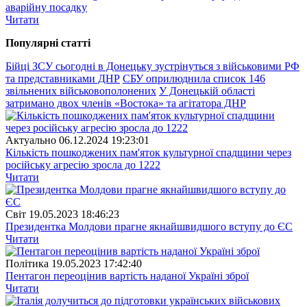
аварійну посадку
Читати
Популярнi статтi
Бійці ЗСУ сьогодні в Донецьку зустрінуться з військовими РФ
та представниками ДНР
СБУ оприлюднила список 146
звільнених військовополонених
У Донецькій області
затримано двох членів «Востока» та агітатора ДНР
Актуально
06.12.2024 19:23:01
Кількість пошкоджених пам'яток культурної спадщини через
російську агресію зросла до 1222
Читати
Свiт
19.05.2023 18:46:23
Президентка Молдови прагне якнайшвидшого вступу до ЄС
Читати
Полiтика
19.05.2023 17:42:40
Пентагон переоцінив вартість наданої Україні зброї
Читати