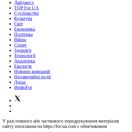
Дайджест
TOP For UA
Суспiльство
Культура
Світ
Економіка
Політика
Війна
Спорт
Здоров'я
Технології
Аналітика
Екологія
Новини компаній
Надзвичайні події
Досьє
ИнфоFor
У разі повного або часткового передрукування матеріалів
сайту посилання на https://for-ua.com є обов'язковим