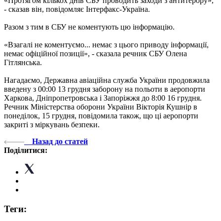
«Протягом кількох днів СБУ проводить заходи з антитерору»,
- сказав він, повідомляє Інтерфакс-Україна.
Разом з тим в СБУ не коментують цю інформацію.
«Взагалі не коментуємо... немає з цього приводу інформації,
немає офіційної позиції», - сказала речник СБУ Олена
Гітлянська.
Нагадаємо, Державна авіаційна служба України продовжила
введену з 00:00 13 грудня заборону на польоти в аеропорти
Харкова, Дніпропетровська і Запоріжжя до 8:00 16 грудня.
Речник Міністерства оборони України Вікторія Кушнір в
понеділок, 15 грудня, повідомила також, що ці аеропорти
закриті з міркувань безпеки.
Назад до статей
Поділитися:
Теги: