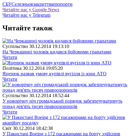
СБУ
Селезньов
закриття
аеропорти
Читайте нас у Google News
Читайте нас у Telegram
Читайте також
Суспiльство
30.12.2014 19:13:10
На Черкащині чоловік кидався бойовими гранатами
Читати
Полiтика
30.12.2014 19:05:20
Яценюк назвав умову купівлі вугілля із зони АТО
Читати
Суспiльство
30.12.2014 18:52:44
У новорічну ніч громадський порядок забезпечуватимуть
понад дев'ять тисяч правоохоронців
Читати
Свiт
30.12.2014 18:42:38
У Пакистані Boeing з 172 пасажирами на борту здійснив