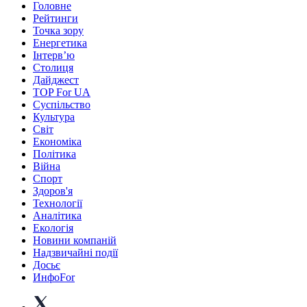
Головне
Рейтинги
Точка зору
Енергетика
Інтерв’ю
Столиця
Дайджест
TOP For UA
Суспiльство
Культура
Світ
Економіка
Політика
Війна
Спорт
Здоров'я
Технології
Аналітика
Екологія
Новини компаній
Надзвичайні події
Досьє
ИнфоFor