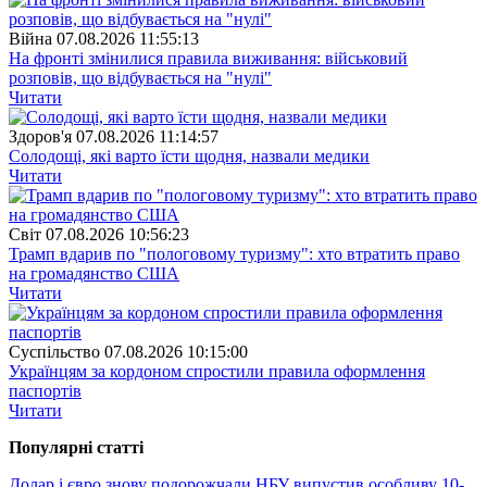
Війна
07.08.2026 11:55:13
На фронті змінилися правила виживання: військовий
розповів, що відбувається на "нулі"
Читати
Здоров'я
07.08.2026 11:14:57
Солодощі, які варто їсти щодня, назвали медики
Читати
Свiт
07.08.2026 10:56:23
Трамп вдарив по "пологовому туризму": хто втратить право
на громадянство США
Читати
Суспiльство
07.08.2026 10:15:00
Українцям за кордоном спростили правила оформлення
паспортів
Читати
Популярнi статтi
Долар і євро знову подорожчали
НБУ випустив особливу 10-