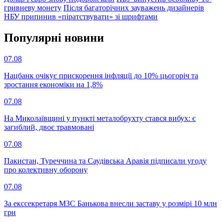
гривневу монету
Після багаторічних зауважень дизайнерів
НБУ припинив «піратствувати» зі шрифтами
Популярнi новини
07.08
Нацбанк очікує прискорення інфляції до 10% цьогоріч та
зростання економіки на 1,8%
07.08
На Миколаївщині у пункті металобрухту стався вибух: є
загиблий, двоє травмовані
07.08
Пакистан, Туреччина та Саудівська Аравія підписали угоду
про колективну оборону
07.08
За екссекретаря МЗС Банькова внесли заставу у розмірі 10 млн
грн