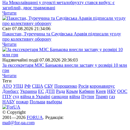
На Миколаївщині у пункті металобрухту стався вибух: є
загиблий, двоє травмовані
Читати
Свiт
07.08.2026 21:34:06
Пакистан, Туреччина та Саудівська Аравія підписали угоду
про колективну оборону
Читати
Надзвичайні події
07.08.2026 20:36:03
За екссекретаря МЗС Банькова внесли заставу у розмірі 10 млн
грн
Читати
Теги
АТО
УПЦ
РФ
США
СБУ
Порошенко
Росія
коронавирус
Донбасс
Украина
ЕС
ДТП
Рада
Крым
Кабмин
Киев
НБУ
ООС
ГПУ
суд
війна в Україні
санкции
війна
Путин
Трамп
газ
НАБУ
пожар
Польша
выборы
© Copyright
2001—2026
FORUA
. Редакція:
mail@for-ua.com