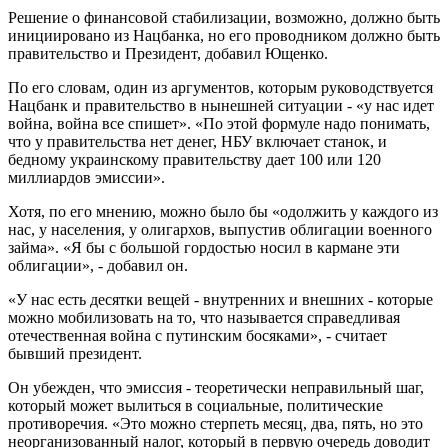
Решение о финансовой стабилизации, возможно, должно быть
инициировано из Нацбанка, но его проводником должно быть
правительство и Президент, добавил Ющенко.
По его словам, один из аргументов, которым руководствуется
Нацбанк и правительство в нынешней ситуации - «у нас идет
война, война все спишет». «По этой формуле надо понимать,
что у правительства нет денег, НБУ включает станок, и
бедному украинскому правительству дает 100 или 120
миллиардов эмиссии».
Хотя, по его мнению, можно было бы «одолжить у каждого из
нас, у населения, у олигархов, выпустив облигации военного
займа». «Я бы с большой гордостью носил в кармане эти
облигации», - добавил он.
«У нас есть десятки вещей - внутренних и внешних - которые
можно мобилизовать на то, что называется справедливая
отечественная война с путинским босяками», - считает
бывший президент.
Он убежден, что эмиссия - теоретически неправильный шаг,
который может вылиться в социальные, политические
противоречия. «Это можно стерпеть месяц, два, пять, но это
неорганизованный налог, который в первую очередь доводит