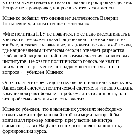
которую нужно надеть и сказать - давайте рокировку сделаем.
Вопрос не в рокировке, вопрос в курсе», - считает он.
Ющенко добавил, что оценивает деятельность Валерии
Гонтаревой «дипломатично» и «лояльно».
«Мне политика НБУ не нравится, но ее надо рассматривать в
контексте - не может глава Национального банка выйти на
трибуну и сказать: уважаемые, мы докатились до такой точки,
где национальным интересам сегодня отвечает разработка
глобальной национальной программы спасения финансовых
институтов. Не хватит политического голоса, не хватит
внимания в парламенте; нет надлежащего статуса этого
вопроса», - убежден Ющенко.
Он считает, что «речь идет о недоверии политическому курсу,
банковской системе, политической системе, и «трудно сказать,
кому не доверяют больше - проблема ли это личности, или
это проблема системы - то есть власти».
Ющенко убежден, что в нынешних условиях необходимо
создать комитет финансовой стабилизации, который бы
возглавлял премьер-министр, при участии министра
финансов, главы Нацбанка и тех, кто влияет на политику
формирования курса.