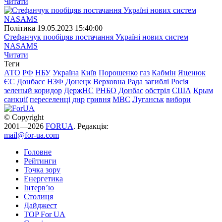
Читати
Полiтика
19.05.2023 15:40:00
Стефанчук пообіцяв постачання Україні нових систем
NASAMS
Читати
Теги
АТО
РФ
НБУ
Україна
Київ
Порошенко
газ
Кабмін
Яценюк
ЄС
Донбасс
НЗФ
Донецк
Верховна Рада
загиблі
Росія
зеленый коридор
ДержНС
РНБО
Донбас
обстріл
США
Крым
санкції
переселенці
днр
гривня
МВС
Луганськ
вибори
© Copyright
2001—2026
FORUA
. Редакція:
mail@for-ua.com
Головне
Рейтинги
Точка зору
Енергетика
Інтерв’ю
Столиця
Дайджест
TOP For UA