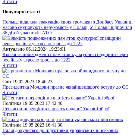
Читати
Популярнi статтi
Польща відклала евакуацію своїх громадян з Донбасу
Українці
масово скуповують нерухомість у Польщі
У Польщі відпочили
86 дітей учасників АТО
Актуально
06.12.2024 19:23:01
Кількість пошкоджених пам'яток культурної спадщини через
російську агресію зросла до 1222
Читати
Свiт
19.05.2023 18:46:23
Президентка Молдови прагне якнайшвидшого вступу до ЄС
Читати
Полiтика
19.05.2023 17:42:40
Пентагон переоцінив вартість наданої Україні зброї
Читати
Полiтика
19.05.2023 16:41:30
Італія долучиться до підготовки українських військових