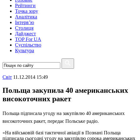
Рейтинги
Точка зору
Аналітика
Інтерв’ю
Столиця
Дайджест
TOP For UA
Суспiльство
Культура
Свiт
11.12.2014 15:49
Польща закупила 40 американських
високоточних ракет
Польща підписала угоду на закупівлю 40 американських
високоточних ракет, передає Польське радіо.
«На військовій базі тактичної авіації в Познані Польща
підписала сьогодні угоду на закупівлю сорока американських