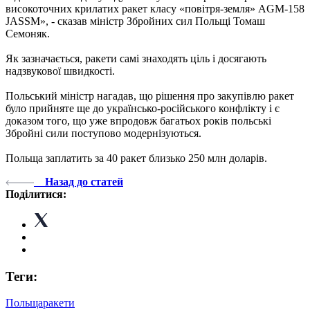
високоточних крилатих ракет класу «повітря-земля» AGM-158
JASSM», - сказав міністр Збройних сил Польщі Томаш
Семоняк.
Як зазначається, ракети самі знаходять ціль і досягають
надзвукової швидкості.
Польський міністр нагадав, що рішення про закупівлю ракет
було прийняте ще до українсько-російського конфлікту і є
доказом того, що уже впродовж багатьох років польські
Збройні сили поступово модернізуються.
Польща заплатить за 40 ракет близько 250 млн доларів.
Назад до статей
Поділитися:
Теги:
Польща
ракети