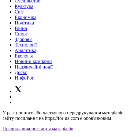
Суспiльство
Культура
Світ
Економіка
Політика
Війна
Спорт
Здоров'я
Технології
Аналітика
Екологія
Новини компаній
Надзвичайні події
Досьє
ИнфоFor
У разі повного або часткового передрукування матеріалів
сайту посилання на https://for-ua.com є обов'язковим
Правила використання матеріалів