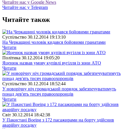
Читайте нас у Google News
Читайте нас у Telegram
Читайте також
Суспiльство
30.12.2014 19:13:10
На Черкащині чоловік кидався бойовими гранатами
Читати
Полiтика
30.12.2014 19:05:20
Яценюк назвав умову купівлі вугілля із зони АТО
Читати
Суспiльство
30.12.2014 18:52:44
У новорічну ніч громадський порядок забезпечуватимуть
понад дев'ять тисяч правоохоронців
Читати
Свiт
30.12.2014 18:42:38
У Пакистані Boeing з 172 пасажирами на борту здійснив
аварійну посадку