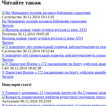
Читайте також
Суспiльство
30.12.2014 19:13:10
На Черкащині чоловік кидався бойовими гранатами
Читати
Полiтика
30.12.2014 19:05:20
Яценюк назвав умову купівлі вугілля із зони АТО
Читати
Суспiльство
30.12.2014 18:52:44
У новорічну ніч громадський порядок забезпечуватимуть понад
Читати
Свiт
30.12.2014 18:42:38
У Пакистані Boeing з 172 пасажирами на борту здійснив аварій
Читати
Популярнi статтi
У Гонконгу затримано 12 учасників протестів
На Сумщині затр
Актуально
06.12.2024 19:23:01
Кількість пошкоджених пам'яток культурної спадщини через рос