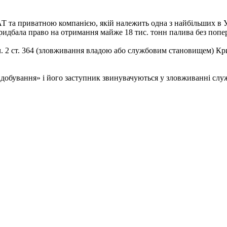
АТ та приватною компанією, якій належить одна з найбільших в 
придбала право на отримання майже 18 тис. тонн палива без попе
ч. 2 ст. 364 (зловживання владою або службовим становищем) Кр
обування» і його заступник звинувачуються у зловживанні служ