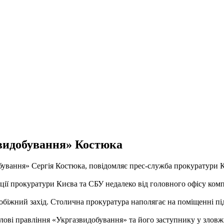
звидобування» Костюка
бування» Сергія Костюка, повідомляє прес-служба прокуратури 
ації прокуратури Києва та СБУ недалеко від головного офісу комп
іжний захід. Столична прокуратура наполягає на поміщенні підо
олові правління «Укргазвидобування» та його заступнику у зло