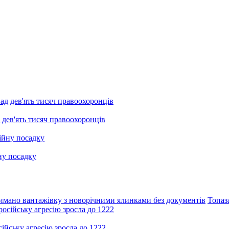
 дев'ять тисяч правоохоронців
ну посадку
имано вантажівку з новорічними ялинками без документів
Топаз
ійську агресію зросла до 1222