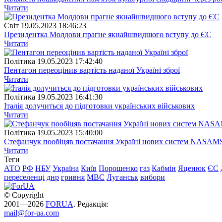
Читати
Свiт
19.05.2023 18:46:23
Президентка Молдови прагне якнайшвидшого вступу до ЄС
Читати
Полiтика
19.05.2023 17:42:40
Пентагон переоцінив вартість наданої Україні зброї
Читати
Полiтика
19.05.2023 16:41:30
Італія долучиться до підготовки українських військових
Читати
Полiтика
19.05.2023 15:40:00
Стефанчук пообіцяв постачання Україні нових систем NASAM
Читати
Теги
АТО
РФ
НБУ
Україна
Київ
Порошенко
газ
Кабмін
Яценюк
ЄС
переселенці
днр
гривня
МВС
Луганськ
вибори
© Copyright
2001—2026
FORUA
. Редакція:
mail@for-ua.com