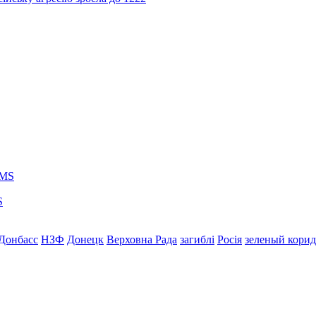
S
Донбасс
НЗФ
Донецк
Верховна Рада
загиблі
Росія
зеленый кори