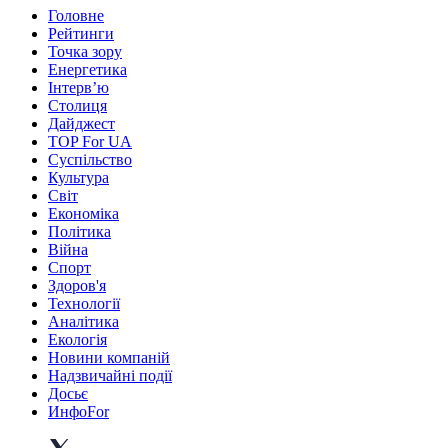
Головне
Рейтинги
Точка зору
Енергетика
Інтерв’ю
Столиця
Дайджест
TOP For UA
Суспiльство
Культура
Світ
Економіка
Політика
Війна
Спорт
Здоров'я
Технології
Аналітика
Екологія
Новини компаній
Надзвичайні події
Досьє
ИнфоFor