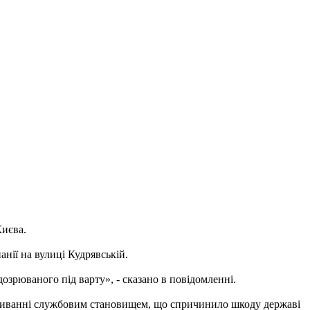
Києва.
анії на вулиці Кудрявській.
зрюваного під варту», - сказано в повідомленні.
вживанні службовим становищем, що спричинило шкоду державі