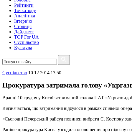
Рейтинги
Точка зору
Аналітика
Інтерв’ю
Столиця
Дайджест
TOP For UA
Суспiльство
Культура
Суспiльство
10.12.2014 13:50
Прокуратура затримала голову «Укрга
Вранці 10 грудня у Києві затриманий голова ПАТ «Укргазвидо
Відзначається, що затримання відбулося в рамках спільної опер
«Сьогодні Печерський райсуд повинен вибрати С. Костюку запоб
Раніше прокуратура Києва узгодила оголошення про підозру г