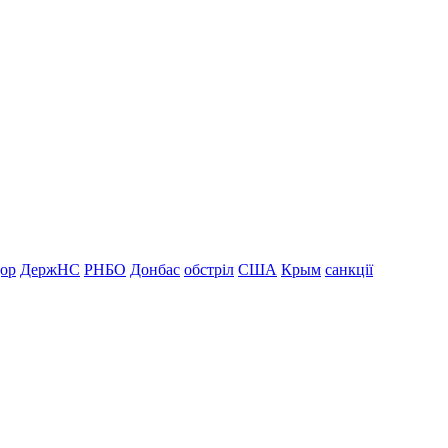
дор
ДержНС
РНБО
Донбас
обстріл
США
Крым
санкції