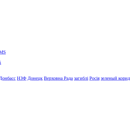
S
Донбасс
НЗФ
Донецк
Верховна Рада
загиблі
Росія
зеленый кори