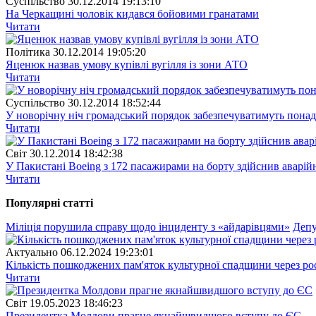
Суспiльство
30.12.2014 19:13:10
На Черкащині чоловік кидався бойовими гранатами
Читати
Полiтика
30.12.2014 19:05:20
Яценюк назвав умову купівлі вугілля із зони АТО
Читати
Суспiльство
30.12.2014 18:52:44
У новорічну ніч громадський порядок забезпечуватимуть понад
Читати
Свiт
30.12.2014 18:42:38
У Пакистані Boeing з 172 пасажирами на борту здійснив аварій
Читати
Популярнi статтi
Міліція порушила справу щодо інциденту з «айдарівцями»
Депу
Актуально
06.12.2024 19:23:01
Кількість пошкоджених пам'яток культурної спадщини через рос
Читати
Свiт
19.05.2023 18:46:23
Президентка Молдови прагне якнайшвидшого вступу до ЄС