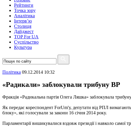
Рейтинги
Точка зору
Аналітика
Інтерв’ю
Столиця
Дайджест
TOP For UA
Суспiльство
Культура
Полiтика
09.12.2014 10:32
«Радикали» заблокували трибуну ВР
Фракція «Радикальна партія Олега Ляшка» заблокувала трибуну
Як передає кореспондент ForUm'у, депутати від РПЛ вимагають с
блоку», які голосували за закони 16 січня 2014 року.
Парламентарії вишикувалися вздовж президії і навколо самої т