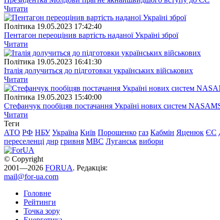
Читати
Полiтика
19.05.2023 17:42:40
Пентагон переоцінив вартість наданої Україні зброї
Читати
Полiтика
19.05.2023 16:41:30
Італія долучиться до підготовки українських військових
Читати
Полiтика
19.05.2023 15:40:00
Стефанчук пообіцяв постачання Україні нових систем NASAM
Читати
Теги
АТО
РФ
НБУ
Україна
Київ
Порошенко
газ
Кабмін
Яценюк
ЄС
переселенці
днр
гривня
МВС
Луганськ
вибори
© Copyright
2001—2026
FORUA
. Редакція:
mail@for-ua.com
Головне
Рейтинги
Точка зору
Енергетика