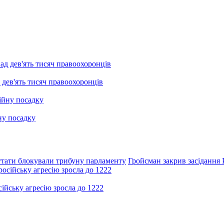
 дев'ять тисяч правоохоронців
ну посадку
тати блокували трибуну парламенту
Гройсман закрив засідання 
ійську агресію зросла до 1222