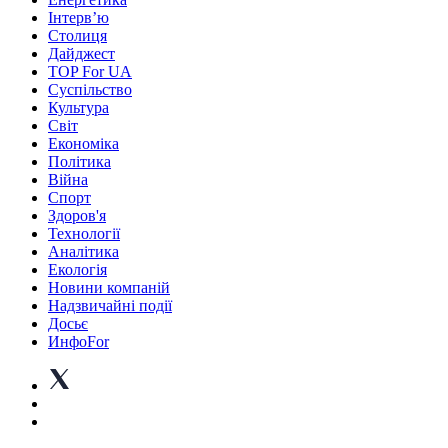
Інтерв’ю
Столиця
Дайджест
TOP For UA
Суспiльство
Культура
Світ
Економіка
Політика
Війна
Спорт
Здоров'я
Технології
Аналітика
Екологія
Новини компаній
Надзвичайні події
Досьє
ИнфоFor