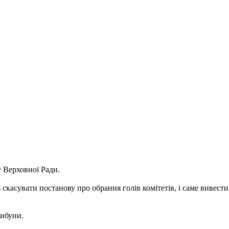
 Верховної Ради.
касувати постанову про обрання голів комітетів, і саме вивести
рибуни.