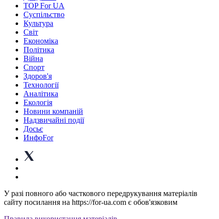
TOP For UA
Суспiльство
Культура
Світ
Економіка
Політика
Війна
Спорт
Здоров'я
Технології
Аналітика
Екологія
Новини компаній
Надзвичайні події
Досьє
ИнфоFor
У разі повного або часткового передрукування матеріалів
сайту посилання на https://for-ua.com є обов'язковим
Правила використання матеріалів