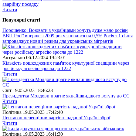
аварійну посадку
Читати
Популярнi статтi
Порошенко: Воювати з українцями хочуть дуже мало росіян
ВВП Росії вперше з 2009 року знизився на 0,5%
Росія з 1 січня
запроваджує новий режим для українських мігрантів
Актуально
06.12.2024 19:23:01
Кількість пошкоджених пам'яток культурної спадщини через
російську агресію зросла до 1222
Читати
Свiт
19.05.2023 18:46:23
Президентка Молдови прагне якнайшвидшого вступу до ЄС
Читати
Полiтика
19.05.2023 17:42:40
Пентагон переоцінив вартість наданої Україні зброї
Читати
Полiтика
19.05.2023 16:41:30