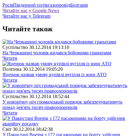
Росія
Південний потік
газопровід
Болгарія
Читайте нас у Google News
Читайте нас у Telegram
Читайте також
Суспiльство
30.12.2014 19:13:10
На Черкащині чоловік кидався бойовими гранатами
Читати
Полiтика
30.12.2014 19:05:20
Яценюк назвав умову купівлі вугілля із зони АТО
Читати
Суспiльство
30.12.2014 18:52:44
У новорічну ніч громадський порядок забезпечуватимуть
понад дев'ять тисяч правоохоронців
Читати
Свiт
30.12.2014 18:42:38
У Пакистані Boeing з 172 пасажирами на борту здійснив