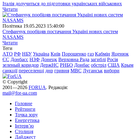
Італія долучиться до підготовки українських військових
Читати
Полiтика
19.05.2023 15:40:00
Стефанчук пообіцяв постачання Україні нових систем
NASAMS
Читати
Теги
АТО
РФ
НБУ
Україна
Київ
Порошенко
газ
Кабмін
Яценюк
ЄС
Донбасс
НЗФ
Донецк
Верховна Рада
загиблі
Росія
зеленый коридор
ДержНС
РНБО
Донбас
обстріл
США
Крым
санкції
переселенці
днр
гривня
МВС
Луганськ
вибори
© Copyright
2001—2026
FORUA
. Редакція:
mail@for-ua.com
Головне
Рейтинги
Точка зору
Енергетика
Інтерв’ю
Столиця
Дайджест