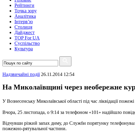
Рейтинги
Точка зору
Аналітика
Інтерв’ю
Столиця
Дайджест
TOP For UA
Суспiльство
Культура
Надзвичайні події
26.11.2014 12:54
На Миколаївщині через необережне кур
У Вознесенську Миколаївської області під час ліквідації пожеж
Вчора, 25 листопада, о 9:14 за телефоном «101» надійшло пов
Відчувши різкий запах диму, до Служби порятунку телефонувала
пожежно-рятувальної частини.