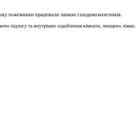
динку пожежники працювали ланкою газодимозахисників.
джено підлогу та внутрішнє оздоблення кімнати, знищено ліжко.