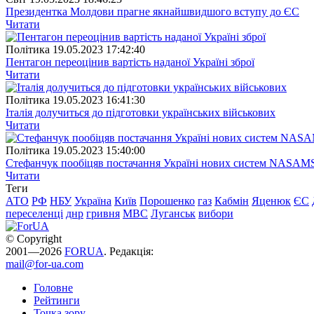
Президентка Молдови прагне якнайшвидшого вступу до ЄС
Читати
Полiтика
19.05.2023 17:42:40
Пентагон переоцінив вартість наданої Україні зброї
Читати
Полiтика
19.05.2023 16:41:30
Італія долучиться до підготовки українських військових
Читати
Полiтика
19.05.2023 15:40:00
Стефанчук пообіцяв постачання Україні нових систем NASAM
Читати
Теги
АТО
РФ
НБУ
Україна
Київ
Порошенко
газ
Кабмін
Яценюк
ЄС
переселенці
днр
гривня
МВС
Луганськ
вибори
© Copyright
2001—2026
FORUA
. Редакція:
mail@for-ua.com
Головне
Рейтинги
Точка зору