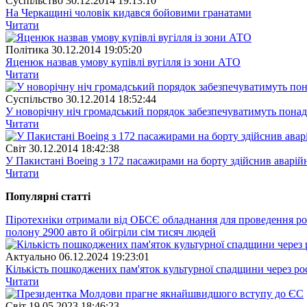
Суспiльство
30.12.2014 19:13:10
На Черкащині чоловік кидався бойовими гранатами
Читати
Полiтика
30.12.2014 19:05:20
Яценюк назвав умову купівлі вугілля із зони АТО
Читати
Суспiльство
30.12.2014 18:52:44
У новорічну ніч громадський порядок забезпечуватимуть понад
Читати
Свiт
30.12.2014 18:42:38
У Пакистані Boeing з 172 пасажирами на борту здійснив аварій
Читати
Популярнi статтi
Піротехніки отримали від ОБСЄ обладнання для проведення р
полону 2900 авто й обігріли сім тисяч людей
Актуально
06.12.2024 19:23:01
Кількість пошкоджених пам'яток культурної спадщини через рос
Читати
Свiт
19.05.2023 18:46:23