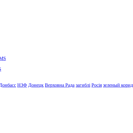
S
Донбасс
НЗФ
Донецк
Верховна Рада
загиблі
Росія
зеленый кори