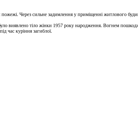
ня пожежі. Через сильне задимлення у приміщенні житлового бу
ії було виявлено тіло жінки 1957 року народження. Вогнем пошко
ід час куріння загиблої.