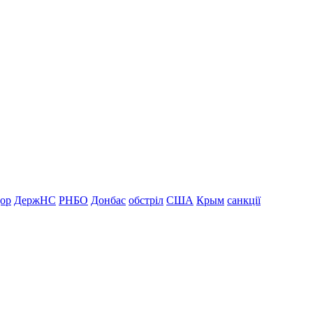
дор
ДержНС
РНБО
Донбас
обстріл
США
Крым
санкції