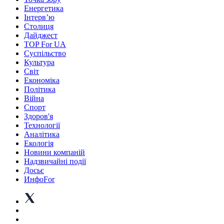
Енергетика
Інтерв’ю
Столиця
Дайджест
TOP For UA
Суспiльство
Культура
Світ
Економіка
Політика
Війна
Спорт
Здоров'я
Технології
Аналітика
Екологія
Новини компаній
Надзвичайні події
Досьє
ИнфоFor