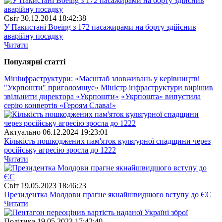
Свiт
30.12.2014 18:42:38
У Пакистані Boeing з 172 пасажирами на борту здійснив
аварійну посадку
Читати
Популярнi статтi
Мінінфраструктури: «Масштаб зловживань у керівництві
"Укрпошти" приголомшує»
Міністр інфраструктури вирішив
звільнити директора «Укрпошти»
«Укрпошта» випустила
серію конвертів «Героям Слава!»
Актуально
06.12.2024 19:23:01
Кількість пошкоджених пам'яток культурної спадщини через
російську агресію зросла до 1222
Читати
Свiт
19.05.2023 18:46:23
Президентка Молдови прагне якнайшвидшого вступу до ЄС
Читати
Полiтика
19.05.2023 17:42:40