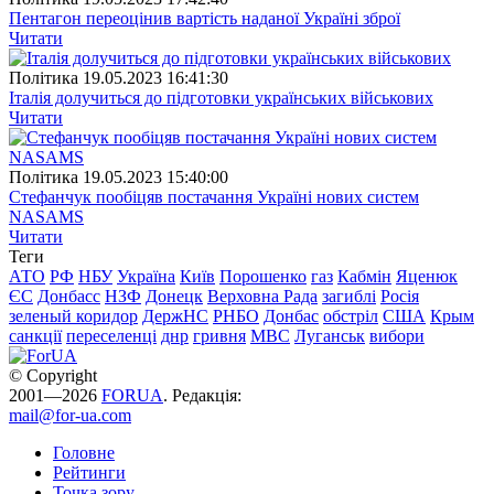
Пентагон переоцінив вартість наданої Україні зброї
Читати
Полiтика
19.05.2023 16:41:30
Італія долучиться до підготовки українських військових
Читати
Полiтика
19.05.2023 15:40:00
Стефанчук пообіцяв постачання Україні нових систем
NASAMS
Читати
Теги
АТО
РФ
НБУ
Україна
Київ
Порошенко
газ
Кабмін
Яценюк
ЄС
Донбасс
НЗФ
Донецк
Верховна Рада
загиблі
Росія
зеленый коридор
ДержНС
РНБО
Донбас
обстріл
США
Крым
санкції
переселенці
днр
гривня
МВС
Луганськ
вибори
© Copyright
2001—2026
FORUA
. Редакція:
mail@for-ua.com
Головне
Рейтинги
Точка зору