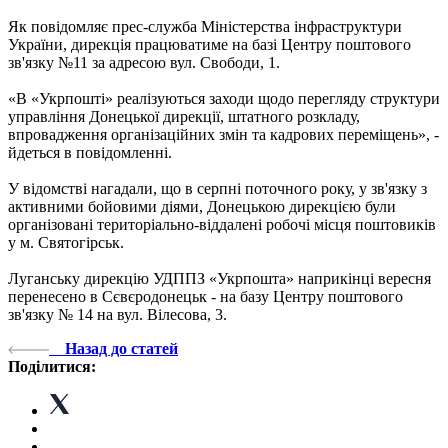
Як повідомляє прес-служба Міністерства інфраструктури
України, дирекція працюватиме на базі Центру поштового
зв'язку №11 за адресою вул. Свободи, 1.
«В «Укрпошті» реалізуються заходи щодо перегляду структури
управління Донецької дирекції, штатного розкладу,
впровадження організаційних змін та кадрових переміщень», -
йдеться в повідомленні.
У відомстві нагадали, що в серпні поточного року, у зв'язку з
активними бойовими діями, Донецькою дирекцією були
організовані територіально-віддалені робочі місця поштовиків
у м. Святогірськ.
Луганську дирекцію УДППЗ «Укрпошта» наприкінці вересня
перенесено в Сєвєродонецьк - на базу Центру поштового
зв'язку № 14 на вул. Вілесова, 3.
Назад до статей
Поділитися: