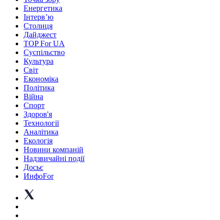
Енергетика
Інтерв’ю
Столиця
Дайджест
TOP For UA
Суспiльство
Культура
Світ
Економіка
Політика
Війна
Спорт
Здоров'я
Технології
Аналітика
Екологія
Новини компаній
Надзвичайні події
Досьє
ИнфоFor