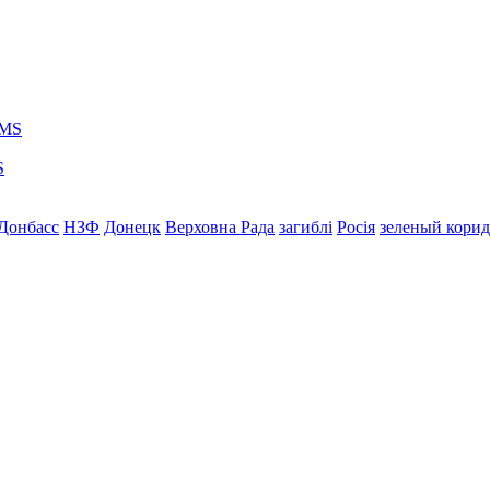
S
Донбасс
НЗФ
Донецк
Верховна Рада
загиблі
Росія
зеленый кори