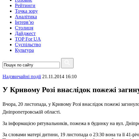
Рейтинги
Точка зору
Аналітика
Інтерв’ю
Столиця
Дайджест
TOP For UA
Суспiльство
Культура
Надзвичайні події
21.11.2014 16:10
У Кривому Розі внаслідок пожежі загину
Вчора, 20 листопада, у Кривому Розі внаслідок пожежі загинул
Дніпропетровській області.
За інформацією рятувальників, пожежа в будинку на вул. Дніп
За словами матері дитини, 19 листопада о 23:30 вона та її 41-р