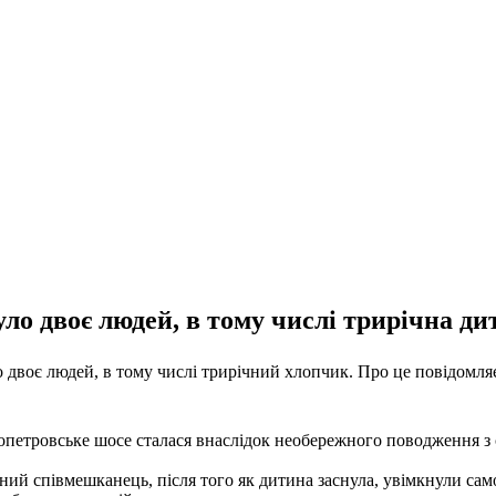
ло двоє людей, в тому числі трирічна ди
о двоє людей, в тому числі трирічний хлопчик. Про це повідомля
ропетровське шосе сталася внаслідок необережного поводження з
ічний співмешканець, після того як дитина заснула, увімкнули са