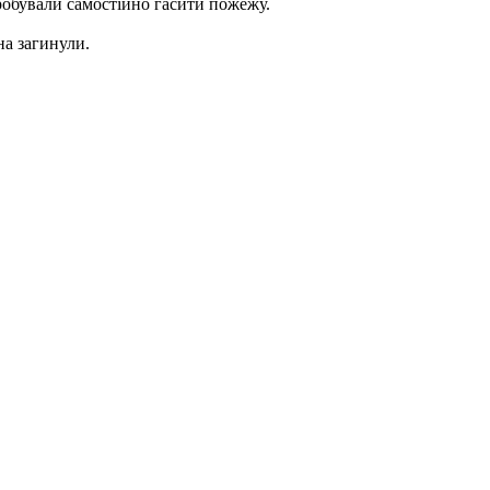
робували самостійно гасити пожежу.
на загинули.