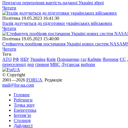
Пентагон переоцінив вартість наданої Україні зброї
Читати
Полiтика
19.05.2023 16:41:30
Італія долучиться до підготовки українських військових
Читати
Полiтика
19.05.2023 15:40:00
Стефанчук пообіцяв постачання Україні нових систем NASAM
Читати
Теги
АТО
РФ
НБУ
Україна
Київ
Порошенко
газ
Кабмін
Яценюк
ЄС
переселенці
днр
гривня
МВС
Луганськ
вибори
© Copyright
2001—2026
FORUA
. Редакція:
mail@for-ua.com
Головне
Рейтинги
Точка зору
Енергетика
Інтерв’ю
Столиця
Дайджест