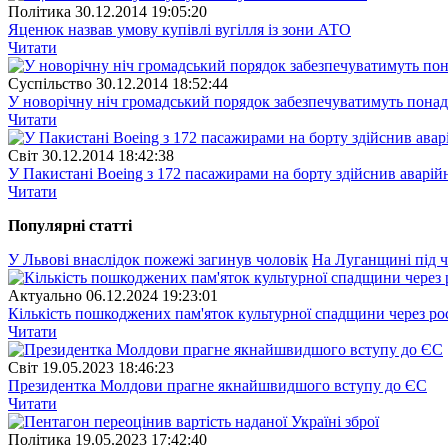
Полiтика
30.12.2014 19:05:20
Яценюк назвав умову купівлі вугілля із зони АТО
Читати
Суспiльство
30.12.2014 18:52:44
У новорічну ніч громадський порядок забезпечуватимуть понад
Читати
Свiт
30.12.2014 18:42:38
У Пакистані Boeing з 172 пасажирами на борту здійснив аварій
Читати
Популярнi статтi
У Львові внаслідок пожежі загинув чоловік
На Луганщині під ч
Актуально
06.12.2024 19:23:01
Кількість пошкоджених пам'яток культурної спадщини через рос
Читати
Свiт
19.05.2023 18:46:23
Президентка Молдови прагне якнайшвидшого вступу до ЄС
Читати
Полiтика
19.05.2023 17:42:40