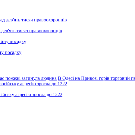
 дев'ять тисяч правоохоронців
ну посадку
ас пожежі загинула людина
В Одесі на Привозі горів торговий п
ійську агресію зросла до 1222