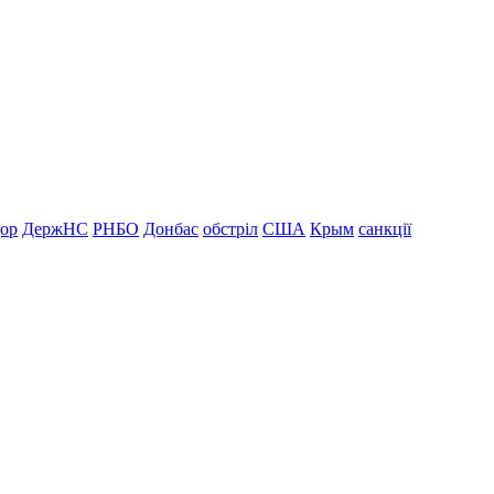
дор
ДержНС
РНБО
Донбас
обстріл
США
Крым
санкції