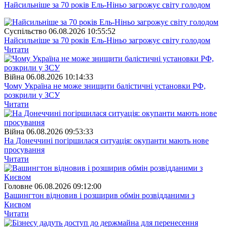
Найсильніше за 70 років Ель-Ніньо загрожує світу голодом
Суспiльство
06.08.2026 10:55:52
Найсильніше за 70 років Ель-Ніньо загрожує світу голодом
Читати
Війна
06.08.2026 10:14:33
Чому Україна не може знищити балістичні установки РФ,
розкрили у ЗСУ
Читати
Війна
06.08.2026 09:53:33
На Донеччині погіршилася ситуація: окупанти мають нове
просування
Читати
Головне
06.08.2026 09:12:00
Вашингтон відновив і розширив обмін розвідданими з
Києвом
Читати