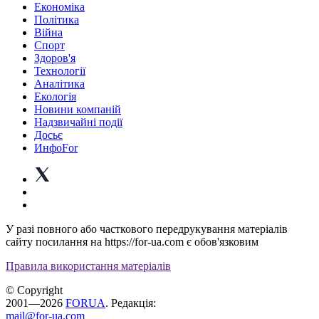
Економіка
Політика
Війна
Спорт
Здоров'я
Технології
Аналітика
Екологія
Новини компаній
Надзвичайні події
Досьє
ИнфоFor
У разі повного або часткового передрукування матеріалів
сайту посилання на https://for-ua.com є обов'язковим
Правила використання матеріалів
© Copyright
2001—2026
FORUA
. Редакція:
mail@for-ua.com