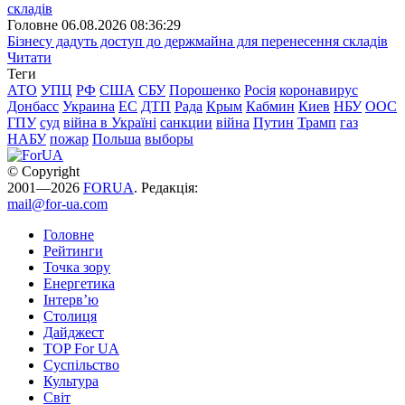
Головне
06.08.2026 08:36:29
Бізнесу дадуть доступ до держмайна для перенесення складів
Читати
Теги
АТО
УПЦ
РФ
США
СБУ
Порошенко
Росія
коронавирус
Донбасс
Украина
ЕС
ДТП
Рада
Крым
Кабмин
Киев
НБУ
ООС
ГПУ
суд
війна в Україні
санкции
війна
Путин
Трамп
газ
НАБУ
пожар
Польша
выборы
© Copyright
2001—2026
FORUA
. Редакція:
mail@for-ua.com
Головне
Рейтинги
Точка зору
Енергетика
Інтерв’ю
Столиця
Дайджест
TOP For UA
Суспiльство
Культура
Світ