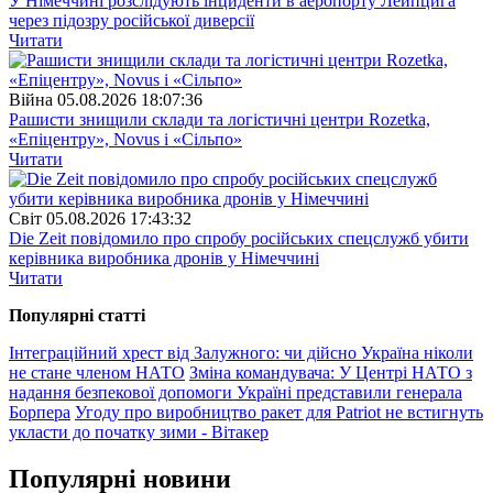
У Німеччині розслідують інциденти в аеропорту Лейпцига
через підозру російської диверсії
Читати
Війна
05.08.2026 18:07:36
Рашисти знищили склади та логістичні центри Rozetka,
«Епіцентру», Novus і «Сільпо»
Читати
Свiт
05.08.2026 17:43:32
Die Zeit повідомило про спробу російських спецслужб убити
керівника виробника дронів у Німеччині
Читати
Популярнi статтi
Інтеграційний хрест від Залужного: чи дійсно Україна ніколи
не стане членом НАТО
Зміна командувача: У Центрі НАТО з
надання безпекової допомоги Україні представили генерала
Борпера
Угоду про виробництво ракет для Patriot не встигнуть
укласти до початку зими - Вітакер
Популярнi новини