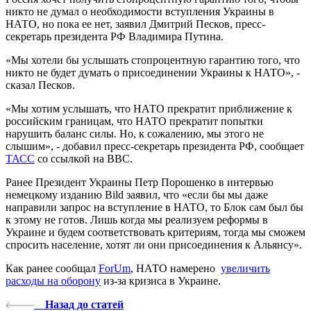
никто не думал о необходимости вступления Украины в
НАТО, но пока ее нет, заявил Дмитрий Песков, пресс-
секретарь президента РФ Владимира Путина.
«Мы хотели бы услышать стопроцентную гарантию того, что
никто не будет думать о присоединении Украины к НАТО», -
сказал Песков.
«Мы хотим услышать, что НАТО прекратит приближение к
российским границам, что НАТО прекратит попытки
нарушить баланс силы. Но, к сожалению, мы этого не
слышим», - добавил пресс-секретарь президента РФ, сообщает
ТАСС
со ссылкой на ВВС.
Ранее Президент Украины Петр Порошенко в интервью
немецкому изданию Bild заявил, что «если бы мы даже
направили запрос на вступление в НАТО, то Блок сам был бы
к этому не готов. Лишь когда мы реализуем реформы в
Украине и будем соответствовать критериям, тогда мы сможем
спросить население, хотят ли они присоединения к Альянсу».
Как ранее сообщал
ForUm
, НАТО намерено
увеличить
расходы на оборону
из-за кризиса в Украине.
Назад до статей