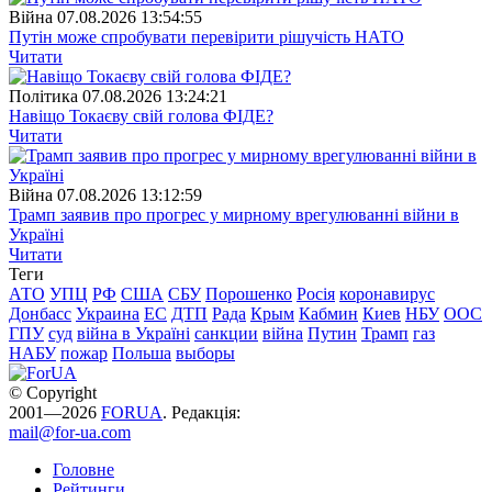
Війна
07.08.2026 13:54:55
Путін може спробувати перевірити рішучість НАТО
Читати
Полiтика
07.08.2026 13:24:21
Навіщо Токаєву свій голова ФІДЕ?
Читати
Війна
07.08.2026 13:12:59
Трамп заявив про прогрес у мирному врегулюванні війни в
Україні
Читати
Теги
АТО
УПЦ
РФ
США
СБУ
Порошенко
Росія
коронавирус
Донбасс
Украина
ЕС
ДТП
Рада
Крым
Кабмин
Киев
НБУ
ООС
ГПУ
суд
війна в Україні
санкции
війна
Путин
Трамп
газ
НАБУ
пожар
Польша
выборы
© Copyright
2001—2026
FORUA
. Редакція:
mail@for-ua.com
Головне
Рейтинги