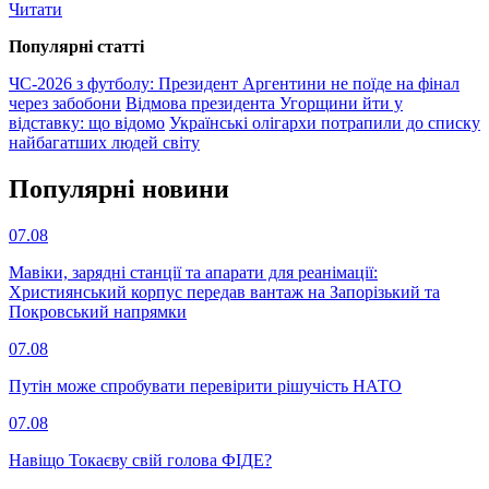
Читати
Популярнi статтi
ЧС-2026 з футболу: Президент Аргентини не поїде на фінал
через забобони
Відмова президента Угорщини йти у
відставку: що відомо
Українські олігархи потрапили до списку
найбагатших людей світу
Популярнi новини
07.08
Мавіки, зарядні станції та апарати для реанімації:
Християнський корпус передав вантаж на Запорізький та
Покровський напрямки
07.08
Путін може спробувати перевірити рішучість НАТО
07.08
Навіщо Токаєву свій голова ФІДЕ?