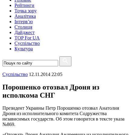
Рейтинги
Точка зору
Аналітика
Інтерв’ю
Столиця
Дайджест
TOP For UA
Суспiльство
Культура
Суспiльство
12.11.2014 22:05
Порошенко отозвал Дроня из
исполкома СНГ
Президент Украины Петр Порошенко отозвал Анатолия
Дроня из исполнительного комитета Содружества
независимых государств. Об этом говорится в тексте указа
№869.
«Отозвать Дроня Анатолия Андреевича из исполнительного