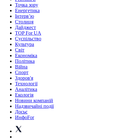
Точка зору
Енергетика
Інтерв’ю
Столиця
Дайджест
TOP For UA
Суспiльство
Культура
Світ
Економіка
Політика
Війна
Спорт
Здоров'я
Технології
Аналітика
Екологія
Новини компаній
Надзвичайні події
Досьє
ИнфоFor