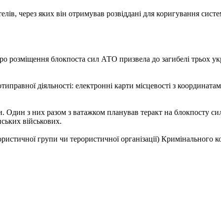
лів, через яких він отримував розвіддані для коригування сист
ро розміщення блокпоста сил АТО призвела до загибелі трьох ук
иправної діяльності: електронні карти місцевості з координатам
. Один з них разом з ватажком планував теракт на блокпосту си
нських військових.
ористичної групи чи терористичної організації) Кримінального к