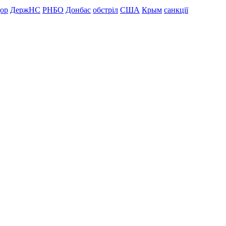
дор
ДержНС
РНБО
Донбас
обстріл
США
Крым
санкції