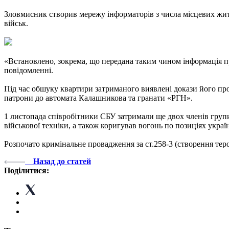
Зловмисник створив мережу інформаторів з числа місцевих жите
військ.
«Встановлено, зокрема, що передана таким чином інформація п
повідомленні.
Під час обшуку квартири затриманого виявлені докази його прот
патрони до автомата Калашникова та гранати «РГН».
1 листопада співробітники СБУ затримали ще двох членів групи
військової техніки, а також коригував вогонь по позиціях украї
Розпочато кримінальне провадження за ст.258-3 (створення тер
Назад до статей
Поділитися: