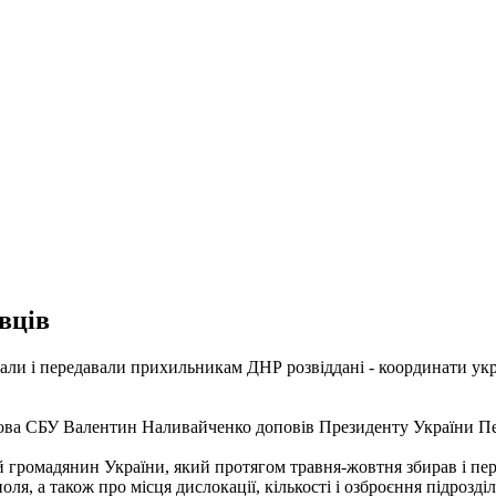
вців
рали і передавали прихильникам ДНР розвіддані - координати укр
лова СБУ Валентин Наливайченко доповів Президенту України П
й громадянин України, який протягом травня-жовтня збирав і пе
, а також про місця дислокації, кількості і озброєння підрозділ