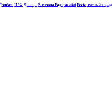
Донбасс
НЗФ
Донецк
Верховна Рада
загиблі
Росія
зеленый кори