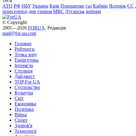
Теги
АТО
РФ
НБУ
Україна
Київ
Порошенко
газ
Кабмін
Яценюк
ЄС
переселенці
днр
гривня
МВС
Луганськ
вибори
© Copyright
2001—2026
FORUA
. Редакція:
mail@for-ua.com
Головне
Рейтинги
Точка зору
Енергетика
Інтерв’ю
Столиця
Дайджест
TOP For UA
Суспiльство
Культура
Світ
Економіка
Політика
Війна
Спорт
Здоров'я
Технології