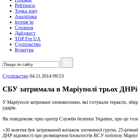
Рейтинги
Точка зору
Аналітика
Інтерв’ю
Столиця
Дайджест
TOP For UA
Суспiльство
Культура
Суспiльство
04.11.2014 09:53
СБУ затримала в Маріуполі трьох ДНРі
У Маріуполі затримані зловмисники, які готували теракти, зби
ударів.
Як повідомляє прес-центр Служби безпеки України, про це го
«30 жовтня був затриманий ватажок злочинної групи, 25-річни
ДНР відомості про розміщення блокпостів ВСУ поблизу Маріуполя