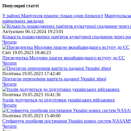
Популярнi статтi
У районі Маріуполя працює тільки один блокпост
Маріупольськ
навчальних закладах
Актуально
06.12.2024 19:23:01
Кількість пошкоджених пам'яток культурної спадщини через рос
Читати
Свiт
19.05.2023 18:46:23
Президентка Молдови прагне якнайшвидшого вступу до ЄС
Читати
Полiтика
19.05.2023 17:42:40
Пентагон переоцінив вартість наданої Україні зброї
Читати
Полiтика
19.05.2023 16:41:30
Італія долучиться до підготовки українських військових
Читати
Полiтика
19.05.2023 15:40:00
Стефанчук пообіцяв постачання Україні нових систем NASAM
Читати