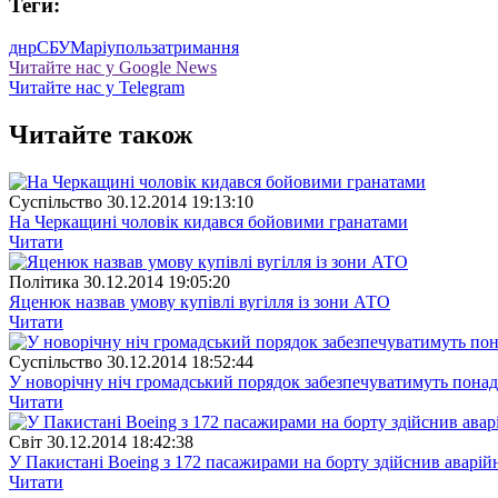
Теги:
днр
СБУ
Маріуполь
затримання
Читайте нас у Google News
Читайте нас у Telegram
Читайте також
Суспiльство
30.12.2014 19:13:10
На Черкащині чоловік кидався бойовими гранатами
Читати
Полiтика
30.12.2014 19:05:20
Яценюк назвав умову купівлі вугілля із зони АТО
Читати
Суспiльство
30.12.2014 18:52:44
У новорічну ніч громадський порядок забезпечуватимуть понад
Читати
Свiт
30.12.2014 18:42:38
У Пакистані Boeing з 172 пасажирами на борту здійснив аварій
Читати