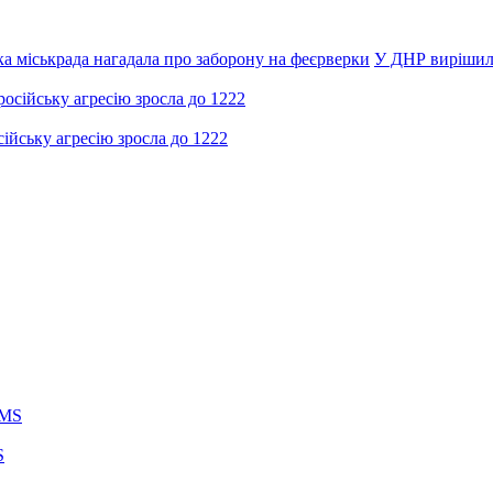
а міськрада нагадала про заборону на феєрверки
У ДНР вирішили
ійську агресію зросла до 1222
S