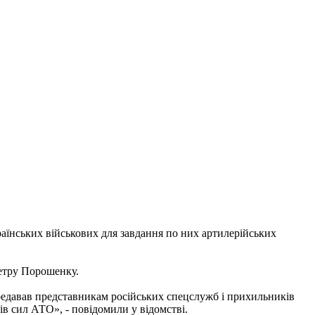
аїнських військових для завдання по них артилерійських
етру Порошенку.
редавав представникам російських спецслужб і прихильників
ів сил АТО», - повідомили у відомстві.