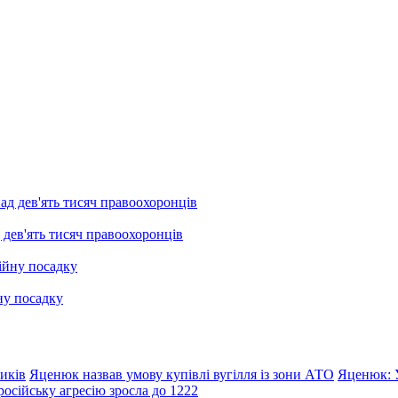
 дев'ять тисяч правоохоронців
ну посадку
иків
Яценюк назвав умову купівлі вугілля із зони АТО
Яценюк: У