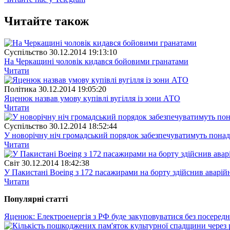
Читайте також
Суспiльство
30.12.2014 19:13:10
На Черкащині чоловік кидався бойовими гранатами
Читати
Полiтика
30.12.2014 19:05:20
Яценюк назвав умову купівлі вугілля із зони АТО
Читати
Суспiльство
30.12.2014 18:52:44
У новорічну ніч громадський порядок забезпечуватимуть понад
Читати
Свiт
30.12.2014 18:42:38
У Пакистані Boeing з 172 пасажирами на борту здійснив аварій
Читати
Популярнi статтi
Яценюк: Електроенергія з РФ буде закуповуватися без посередн