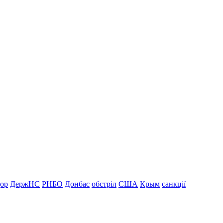
дор
ДержНС
РНБО
Донбас
обстріл
США
Крым
санкції