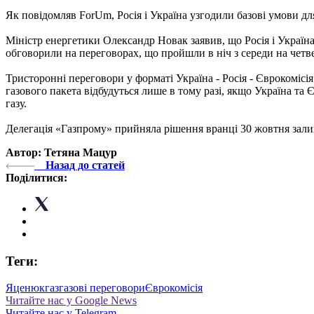
Як повідомляв ForUm, Росія і Україна узгодили базові умови дл
Міністр енергетики Олександр Новак заявив, що Росія і Україна
обговорили на переговорах, що пройшли в ніч з середи на четв
Тристоронні переговори у форматі Україна - Росія - Єврокомісія
газового пакета відбудуться лише в тому разі, якщо Україна та 
газу.
Делегація «Газпрому» прийняла рішення вранці 30 жовтня зали
Автор: Тетяна Мацур
Назад до статей
Поділитися:
Теги:
Яценюк
газ
газові переговори
Єврокомісія
Читайте нас у Google News
Читайте нас у Telegram