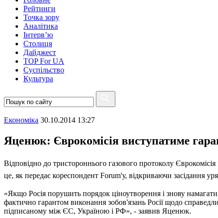
Рейтинги
Точка зору
Аналітика
Інтерв’ю
Столиця
Дайджест
TOP For UA
Суспiльство
Культура
Економіка
30.10.2014 13:27
Яценюк: Єврокомісія виступатиме гаран
Відповідно до тристороннього газового протоколу Єврокомісія
це, як передає кореспондент Forum'у, відкриваючи засідання ур
«Якщо Росія порушить порядок ціноутворення і знову намагатим
фактично гарантом виконання зобов'язань Росії щодо справедлив
підписаному між ЄС, Україною і РФ», - заявив Яценюк.