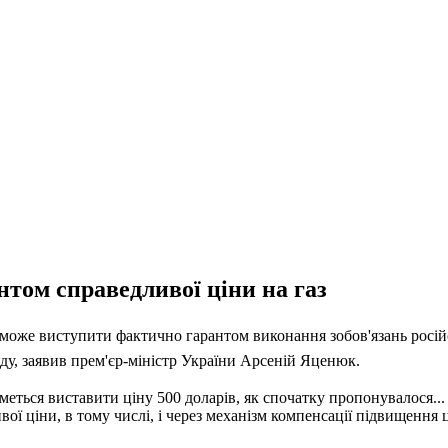
том справедливої ціни на газ
 може виступити фактично гарантом виконання зобов'язань росі
яду, заявив прем'єр-міністр України Арсеній Яценюк.
еться виставити ціну 500 доларів, як спочатку пропонувалося..
ої ціни, в тому числі, і через механізм компенсації підвищення 