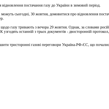
я відновлення постачання газу до України в зимовий період.
 можуть сьогодні, 30 жовтня, домовитися про відновлення постач
ер.
 щодо газу тривають з вечора 29 жовтня. Однак, за словами росій
ЄК узгодять останній з трьох документів - двосторонній протокол
шити тристоронні газові переговори Україна-РФ-ЄС, що почалися