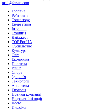
mail@for-ua.com
Головне
Рейтинги
Точка зору
Енергетика
Інтерв’ю
Столиця
Дайджест
TOP For UA
Суспiльство
Культура
Світ
Економіка
Політика
Війна
Спорт
Здоров'я
Технології
Аналітика
Екологія
Новини компаній
Надзвичайні події
Досьє
ИнфоFor