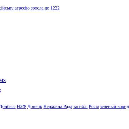
ійську агресію зросла до 1222
S
Донбасс
НЗФ
Донецк
Верховна Рада
загиблі
Росія
зеленый кори