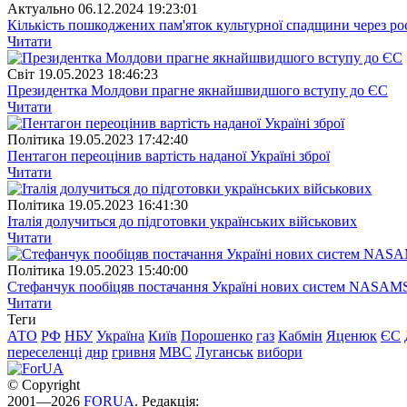
Актуально
06.12.2024 19:23:01
Кількість пошкоджених пам'яток культурної спадщини через рос
Читати
Свiт
19.05.2023 18:46:23
Президентка Молдови прагне якнайшвидшого вступу до ЄС
Читати
Полiтика
19.05.2023 17:42:40
Пентагон переоцінив вартість наданої Україні зброї
Читати
Полiтика
19.05.2023 16:41:30
Італія долучиться до підготовки українських військових
Читати
Полiтика
19.05.2023 15:40:00
Стефанчук пообіцяв постачання Україні нових систем NASAM
Читати
Теги
АТО
РФ
НБУ
Україна
Київ
Порошенко
газ
Кабмін
Яценюк
ЄС
переселенці
днр
гривня
МВС
Луганськ
вибори
© Copyright
2001—2026
FORUA
. Редакція: