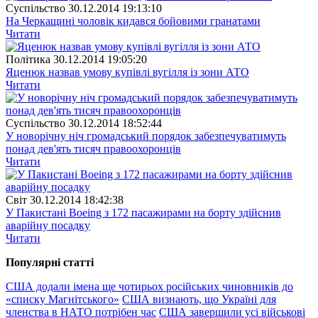
Суспiльство
30.12.2014 19:13:10
На Черкащині чоловік кидався бойовими гранатами
Читати
Полiтика
30.12.2014 19:05:20
Яценюк назвав умову купівлі вугілля із зони АТО
Читати
Суспiльство
30.12.2014 18:52:44
У новорічну ніч громадський порядок забезпечуватимуть
понад дев'ять тисяч правоохоронців
Читати
Свiт
30.12.2014 18:42:38
У Пакистані Boeing з 172 пасажирами на борту здійснив
аварійну посадку
Читати
Популярнi статтi
США додали імена ще чотирьох російських чиновників до
«списку Магнітського»
США визнають, що Україні для
членства в НАТО потрібен час
США завершили усі військові