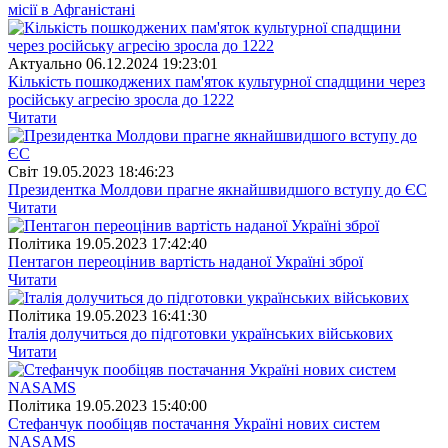
місії в Афганістані
Актуально
06.12.2024 19:23:01
Кількість пошкоджених пам'яток культурної спадщини через
російську агресію зросла до 1222
Читати
Свiт
19.05.2023 18:46:23
Президентка Молдови прагне якнайшвидшого вступу до ЄС
Читати
Полiтика
19.05.2023 17:42:40
Пентагон переоцінив вартість наданої Україні зброї
Читати
Полiтика
19.05.2023 16:41:30
Італія долучиться до підготовки українських військових
Читати
Полiтика
19.05.2023 15:40:00
Стефанчук пообіцяв постачання Україні нових систем
NASAMS