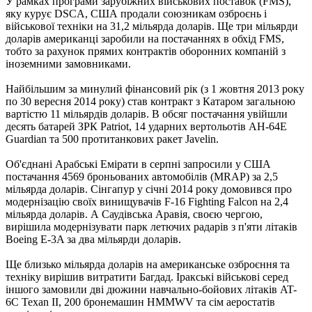
У рамках програми зарубіжних військових поставок (FMS),
яку курує DSCA, США продали союзникам озброєнь і
військової техніки на 31,2 мільярда доларів. Ще три мільярди
доларів американці заробили на постачаннях в обхід FMS,
тобто за рахунок прямих контрактів оборонних компаній з
іноземними замовниками.
Найбільшим за минулий фінансовий рік (з 1 жовтня 2013 року
по 30 вересня 2014 року) став контракт з Катаром загальною
вартістю 11 мільярдів доларів. В обсяг постачання увійшли
десять батарей ЗРК Patriot, 14 ударних вертольотів AH-64E
Guardian та 500 протитанкових ракет Javelin.
Об'єднані Арабські Емірати в серпні запросили у США
постачання 4569 броньованих автомобілів (MRAP) за 2,5
мільярда доларів. Сінгапур у січні 2014 року домовився про
модернізацію своїх винищувачів F-16 Fighting Falcon на 2,4
мільярда доларів. А Саудівська Аравія, своєю чергою,
вирішила модернізувати парк летючих радарів з п'яти літаків
Boeing E-3A за два мільярди доларів.
Ще близько мільярда доларів на американське озброєння та
техніку вирішив витратити Багдад. Іракські військові серед
іншого замовили дві дюжини навчально-бойових літаків AT-
6C Texan II, 200 бронемашин HMMWV та сім аеростатів