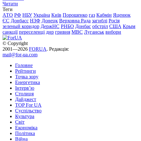
Читати
Теги
АТО
РФ
НБУ
Україна
Київ
Порошенко
газ
Кабмін
Яценюк
ЄС
Донбасс
НЗФ
Донецк
Верховна Рада
загиблі
Росія
зеленый коридор
ДержНС
РНБО
Донбас
обстріл
США
Крым
санкції
переселенці
днр
гривня
МВС
Луганськ
вибори
© Copyright
2001—2026
FORUA
. Редакція:
mail@for-ua.com
Головне
Рейтинги
Точка зору
Енергетика
Інтерв’ю
Столиця
Дайджест
TOP For UA
Суспiльство
Культура
Світ
Економіка
Політика
Війна