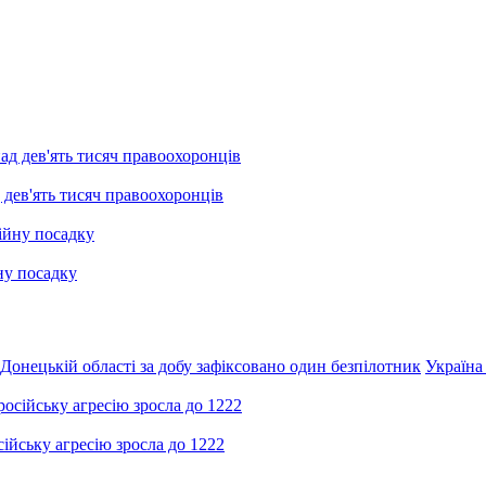
 дев'ять тисяч правоохоронців
ну посадку
Донецькій області за добу зафіксовано один безпілотник
Україна
ійську агресію зросла до 1222