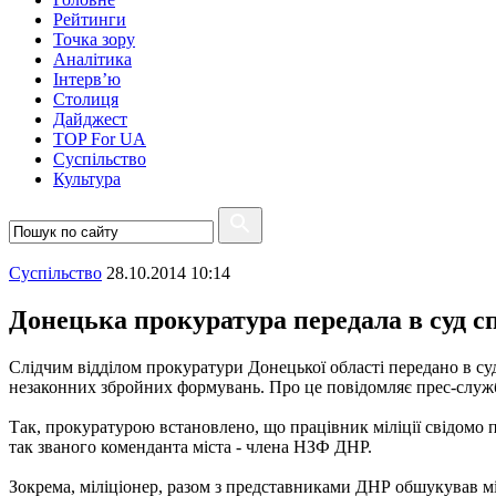
Рейтинги
Точка зору
Аналітика
Інтерв’ю
Столиця
Дайджест
TOP For UA
Суспiльство
Культура
Суспiльство
28.10.2014 10:14
Донецька прокуратура передала в суд с
Слідчим відділом прокуратури Донецької області передано в су
незаконних збройних формувань. Про це повідомляє прес-служб
Так, прокуратурою встановлено, що працівник міліції свідомо 
так званого коменданта міста - члена НЗФ ДНР.
Зокрема, міліціонер, разом з представниками ДНР обшукував мі