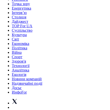
Точка зору
Енергетика
Інтерв’ю
Столиця
Дайджест
TOP For UA
Суспiльство
Культура
Світ
Економіка
Політика
Війна
Спорт
Здоров'я
Технології
Аналітика
Екологія
Новини компаній
Надзвичайні події
Досьє
ИнфоFor