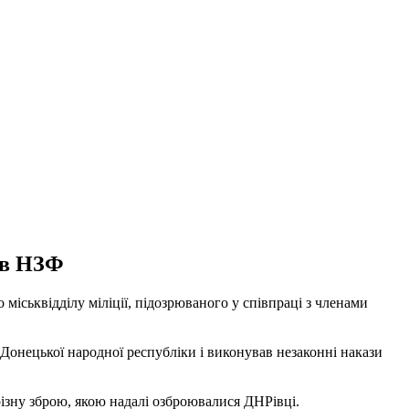
ав НЗФ
іськвідділу міліції, підозрюваного у співпраці з членами
Донецької народної республіки і виконував незаконні накази
різну зброю, якою надалі озброювалися ДНРівці.