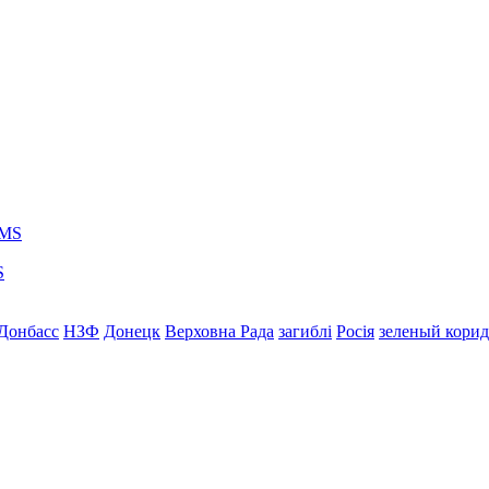
S
Донбасс
НЗФ
Донецк
Верховна Рада
загиблі
Росія
зеленый кори