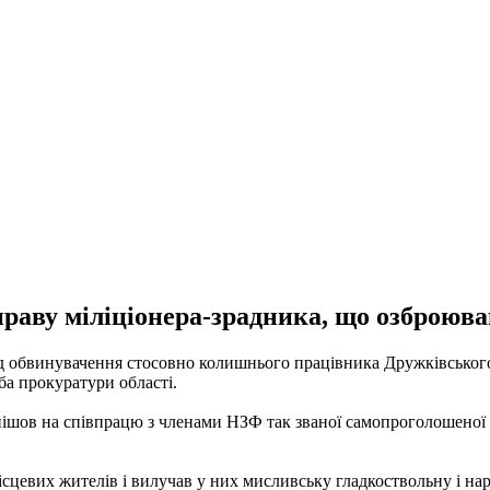
праву міліціонера-зрадника, що озброюв
д обвинувачення стосовно колишнього працівника Дружківського м
а прокуратури області.
пішов на співпрацю з членами НЗФ так званої самопроголошеної 
сцевих жителів і вилучав у них мисливську гладкоствольну і на