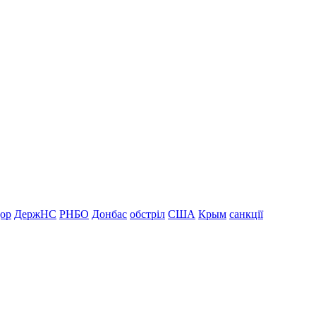
дор
ДержНС
РНБО
Донбас
обстріл
США
Крым
санкції