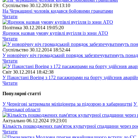
Суспiльство
30.12.2014 19:13:10
На Черкащині чоловік кидався бойовими гранатами
Читати
Полiтика
30.12.2014 19:05:20
Яценюк назвав умову купівлі вугілля із зони АТО
Читати
Суспiльство
30.12.2014 18:52:44
У новорічну ніч громадський порядок забезпечуватимуть понад
Читати
Свiт
30.12.2014 18:42:38
У Пакистані Boeing з 172 пасажирами на борту здійснив аварій
Читати
Популярнi статтi
У Чернігові затримали міліціонера за підозрою в хабарництві
У 
Донецької області
Актуально
06.12.2024 19:23:01
Кількість пошкоджених пам'яток культурної спадщини через рос
Читати