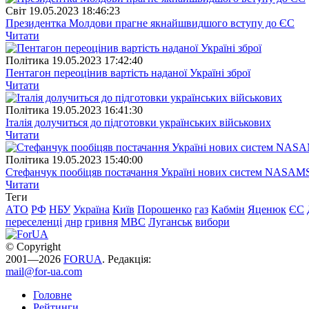
Свiт
19.05.2023 18:46:23
Президентка Молдови прагне якнайшвидшого вступу до ЄС
Читати
Полiтика
19.05.2023 17:42:40
Пентагон переоцінив вартість наданої Україні зброї
Читати
Полiтика
19.05.2023 16:41:30
Італія долучиться до підготовки українських військових
Читати
Полiтика
19.05.2023 15:40:00
Стефанчук пообіцяв постачання Україні нових систем NASAM
Читати
Теги
АТО
РФ
НБУ
Україна
Київ
Порошенко
газ
Кабмін
Яценюк
ЄС
переселенці
днр
гривня
МВС
Луганськ
вибори
© Copyright
2001—2026
FORUA
. Редакція:
mail@for-ua.com
Головне
Рейтинги