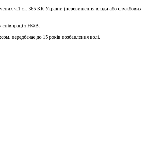
бачених ч.1 ст. 365 КК України (перевищення влади або службови
у співпраці з НФВ.
ом, передбачає до 15 років позбавлення волі.