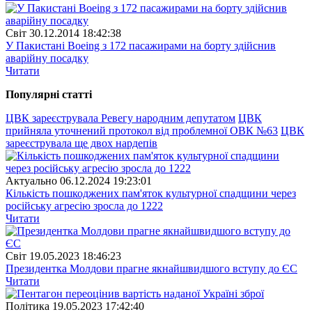
Свiт
30.12.2014 18:42:38
У Пакистані Boeing з 172 пасажирами на борту здійснив
аварійну посадку
Читати
Популярнi статтi
ЦВК зареєструвала Ревегу народним депутатом
ЦВК
прийняла уточнений протокол від проблемної ОВК №63
ЦВК
зареєструвала ще двох нардепів
Актуально
06.12.2024 19:23:01
Кількість пошкоджених пам'яток культурної спадщини через
російську агресію зросла до 1222
Читати
Свiт
19.05.2023 18:46:23
Президентка Молдови прагне якнайшвидшого вступу до ЄС
Читати
Полiтика
19.05.2023 17:42:40