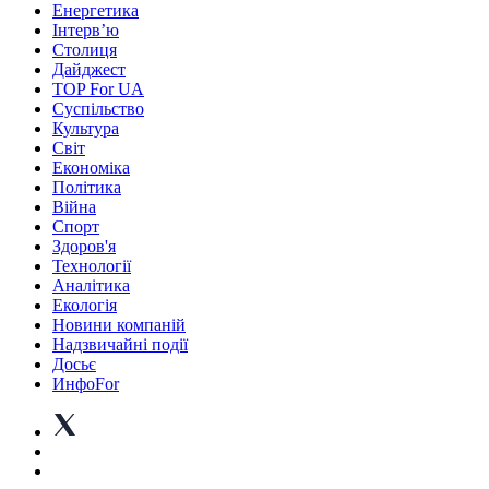
Енергетика
Інтерв’ю
Столиця
Дайджест
TOP For UA
Суспiльство
Культура
Світ
Економіка
Політика
Війна
Спорт
Здоров'я
Технології
Аналітика
Екологія
Новини компаній
Надзвичайні події
Досьє
ИнфоFor