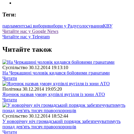
Теги:
парламентські вибори
вибори у Раду
голосування
КВУ
Читайте нас у Google News
Читайте нас у Telegram
Читайте також
Суспiльство
30.12.2014 19:13:10
На Черкащині чоловік кидався бойовими гранатами
Читати
Полiтика
30.12.2014 19:05:20
Яценюк назвав умову купівлі вугілля із зони АТО
Читати
Суспiльство
30.12.2014 18:52:44
У новорічну ніч громадський порядок забезпечуватимуть
понад дев'ять тисяч правоохоронців
Читати