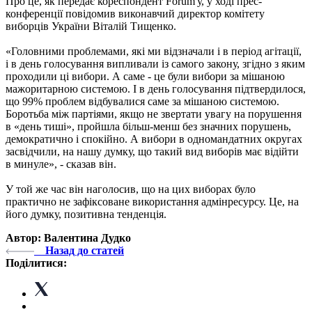
Про це, як передає кореспондент Forum'у, у ході прес-
конференції повідомив виконавчий директор комітету
виборців України Віталій Тищенко.
«Головними проблемами, які ми відзначали і в період агітації,
і в день голосування випливали із самого закону, згідно з яким
проходили ці вибори. А саме - це були вибори за мішаною
мажоритарною системою. І в день голосування підтвердилося,
що 99% проблем відбувалися саме за мішаною системою.
Боротьба між партіями, якщо не звертати увагу на порушення
в «день тиші», пройшла більш-менш без значних порушень,
демократично і спокійно. А вибори в одномандатних округах
засвідчили, на нашу думку, що такий вид виборів має відійти
в минуле», - сказав він.
У той же час він наголосив, що на цих виборах було
практично не зафіксоване використання адмінресурсу. Це, на
його думку, позитивна тенденція.
Автор: Валентина Дудко
Назад до статей
Поділитися: