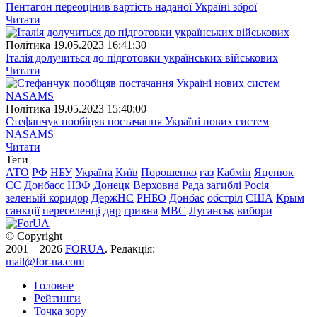
Пентагон переоцінив вартість наданої Україні зброї
Читати
Полiтика
19.05.2023 16:41:30
Італія долучиться до підготовки українських військових
Читати
Полiтика
19.05.2023 15:40:00
Стефанчук пообіцяв постачання Україні нових систем
NASAMS
Читати
Теги
АТО
РФ
НБУ
Україна
Київ
Порошенко
газ
Кабмін
Яценюк
ЄС
Донбасс
НЗФ
Донецк
Верховна Рада
загиблі
Росія
зеленый коридор
ДержНС
РНБО
Донбас
обстріл
США
Крым
санкції
переселенці
днр
гривня
МВС
Луганськ
вибори
© Copyright
2001—2026
FORUA
. Редакція:
mail@for-ua.com
Головне
Рейтинги
Точка зору