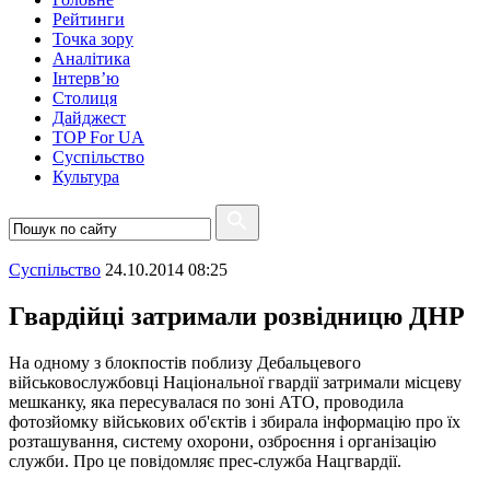
Рейтинги
Точка зору
Аналітика
Інтерв’ю
Столиця
Дайджест
TOP For UA
Суспiльство
Культура
Суспiльство
24.10.2014 08:25
Гвардійці затримали розвідницю ДНР
На одному з блокпостів поблизу Дебальцевого
військовослужбовці Національної гвардії затримали місцеву
мешканку, яка пересувалася по зоні АТО, проводила
фотозйомку військових об'єктів і збирала інформацію про їх
розташування, систему охорони, озброєння і організацію
служби. Про це повідомляє прес-служба Нацгвардії.