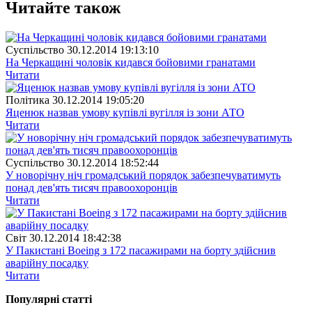
Читайте також
Суспiльство
30.12.2014 19:13:10
На Черкащині чоловік кидався бойовими гранатами
Читати
Полiтика
30.12.2014 19:05:20
Яценюк назвав умову купівлі вугілля із зони АТО
Читати
Суспiльство
30.12.2014 18:52:44
У новорічну ніч громадський порядок забезпечуватимуть
понад дев'ять тисяч правоохоронців
Читати
Свiт
30.12.2014 18:42:38
У Пакистані Boeing з 172 пасажирами на борту здійснив
аварійну посадку
Читати
Популярнi статтi