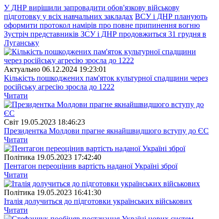
У ДНР вирішили запровадити обов'язкову військову
підготовку у всіх навчальних закладах
ВСУ і ДНР планують
оформити протокол намірів про повне припинення вогню
Зустріч представників ЗСУ і ДНР продовжиться 31 грудня в
Луганську
Актуально
06.12.2024 19:23:01
Кількість пошкоджених пам'яток культурної спадщини через
російську агресію зросла до 1222
Читати
Свiт
19.05.2023 18:46:23
Президентка Молдови прагне якнайшвидшого вступу до ЄС
Читати
Полiтика
19.05.2023 17:42:40
Пентагон переоцінив вартість наданої Україні зброї
Читати
Полiтика
19.05.2023 16:41:30
Італія долучиться до підготовки українських військових
Читати