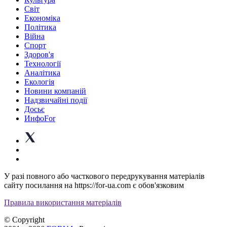
Світ
Економіка
Політика
Війна
Спорт
Здоров'я
Технології
Аналітика
Екологія
Новини компаній
Надзвичайні події
Досьє
ИнфоFor
У разі повного або часткового передрукування матеріалів
сайту посилання на https://for-ua.com є обов'язковим
Правила використання матеріалів
© Copyright