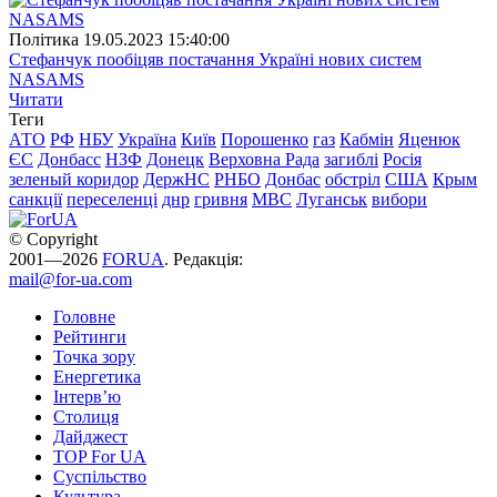
Полiтика
19.05.2023 15:40:00
Стефанчук пообіцяв постачання Україні нових систем
NASAMS
Читати
Теги
АТО
РФ
НБУ
Україна
Київ
Порошенко
газ
Кабмін
Яценюк
ЄС
Донбасс
НЗФ
Донецк
Верховна Рада
загиблі
Росія
зеленый коридор
ДержНС
РНБО
Донбас
обстріл
США
Крым
санкції
переселенці
днр
гривня
МВС
Луганськ
вибори
© Copyright
2001—2026
FORUA
. Редакція:
mail@for-ua.com
Головне
Рейтинги
Точка зору
Енергетика
Інтерв’ю
Столиця
Дайджест
TOP For UA
Суспiльство
Культура