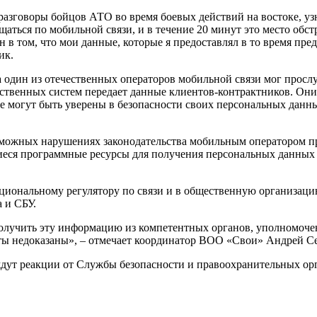
азговоры бойцов АТО во время боевых действий на востоке, узн
аться по мобильной связи, и в течение 20 минут это место обстр
в том, что мои данные, которые я предоставлял в то время пред
ик.
гда один из отечественных операторов мобильной связи мог прос
ственных систем передает данные клиентов-контрактников. Они
не могут быть уверены в безопасности своих персональных дан
возможных нарушениях законодательства мобильным оператором 
щиеся программные ресурсы для получения персональных данных
ациональному регулятору по связи и в общественную организац
 и СБУ.
олучить эту информацию из компетентных органов, уполномочен
кты недоказаны», – отмечает координатор ВОО «Свои» Андрей С
ждут реакции от Службы безопасности и правоохранительных ор