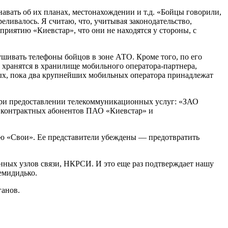
авать об их планах, местонахождении и т.д. «Бойцы говорили,
еливалось. Я считаю, что, учитывая законодательство,
приятию «Киевстар», что они не находятся у стороны, с
лушивать телефоны бойцов в зоне АТО. Кроме того, по его
 хранятся в хранилище мобильного оператора-партнера,
ных, пока два крупнейших мобильных оператора принадлежат
при предоставлении телекоммуникационных услуг: «ЗАО
 контрактных абонентов ПАО «Киевстар» и
ию «Свои». Ее представители убеждены — предотвратить
ных узлов связи, НКРСИ. И это еще раз подтверждает нашу
емидидько.
ганов.