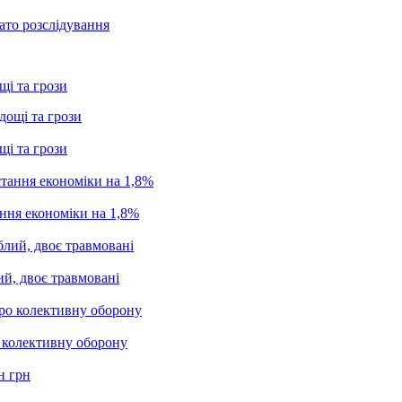
ато розслідування
щі та грози
щі та грози
ання економіки на 1,8%
ий, двоє травмовані
о колективну оборону