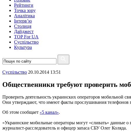
Рейтинги
Точка зору
Аналітика
Інтерв’ю
Столиця
Дайджест
TOP For UA
Суспiльство
Культура
Суспiльство
20.10.2014 13:51
Общественники требуют проверить моб
Проверить деятельность украинских операторов мобильной св
Они утверждают, что имеют факты прослушивания телефонов по
Об этом сообщает
5 канал
.
«
»
«Украинские мобильные операторы могут «сливать» данные о п
журналист-расследователь и офицер запаса СБУ Олег Коляда.