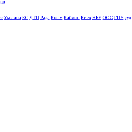
грн
сс
Украина
ЕС
ДТП
Рада
Крым
Кабмин
Киев
НБУ
ООС
ГПУ
суд