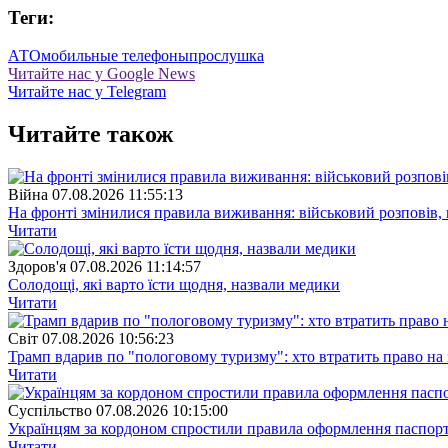
Теги:
АТО
мобильные телефоны
прослушка
Читайте нас у Google News
Читайте нас у Telegram
Читайте також
Війна
07.08.2026 11:55:13
На фронті змінилися правила виживання: військовий розповів, щ
Читати
Здоров'я
07.08.2026 11:14:57
Солодощі, які варто їсти щодня, назвали медики
Читати
Свiт
07.08.2026 10:56:23
Трамп вдарив по "пологовому туризму": хто втратить право н
Читати
Суспiльство
07.08.2026 10:15:00
Українцям за кордоном спростили правила оформлення паспорт
Читати