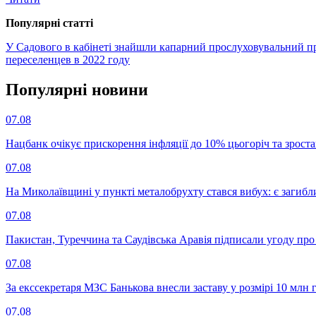
Популярнi статтi
У Садового в кабінеті знайшли капарний прослуховувальний п
переселенцев в 2022 году
Популярнi новини
07.08
Нацбанк очікує прискорення інфляції до 10% цьогоріч та зрост
07.08
На Миколаївщині у пункті металобрухту стався вибух: є загибл
07.08
Пакистан, Туреччина та Саудівська Аравія підписали угоду пр
07.08
За екссекретаря МЗС Банькова внесли заставу у розмірі 10 млн 
07.08