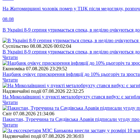
На Житомирщині чоловік помер у ТЦК після медогляду, розпоч
08.08
В Україні 8-9 серпня утримається спека, в неділю очікуються до
Суспiльство
08.08.2026 00:02:04
В Україні 8-9 серпня утримається спека, в неділю очікуються до
Читати
Економіка
07.08.2026 23:29:52
Нацбанк очікує прискорення інфляції до 10% цьогоріч та зрост
Читати
Надзвичайні події
07.08.2026 22:32:25
На Миколаївщині у пункті металобрухту стався вибух: є загибл
Читати
Свiт
07.08.2026 21:34:06
Пакистан, Туреччина та Саудівська Аравія підписали угоду пр
Читати
Надзвичайні події
07.08.2026 20:36:03