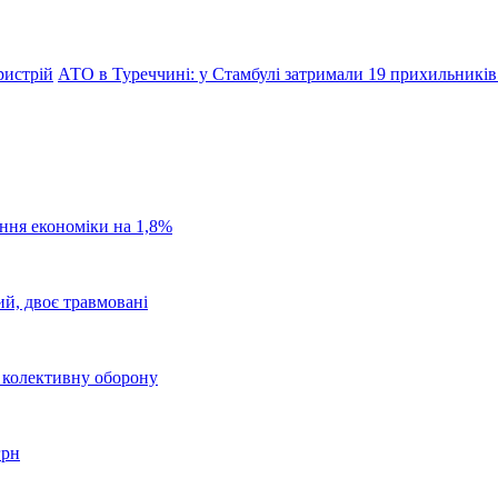
ристрій
АТО в Туреччині: у Стамбулі затримали 19 прихильників
ання економіки на 1,8%
ий, двоє травмовані
о колективну оборону
грн