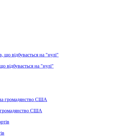
о відбувається на "нулі"
а громадянство США
ів