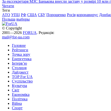
За екссекретаря МЗС Банькова внесли заставу у розмірі 10 млн 
Читати
Теги
АТО
УПЦ
РФ
США
СБУ
Порошенко
Росія
коронавирус
Донба
Польша
выборы
© Copyright
2001—2026
FORUA
. Редакція:
mail@for-ua.com
Головне
Рейтинги
Точка зору
Енергетика
Інтерв’ю
Столиця
Дайджест
TOP For UA
Суспiльство
Культура
Світ
Економіка
Політика
Війна
Спорт