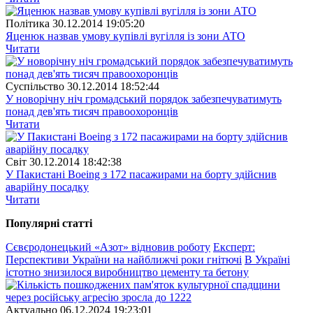
Полiтика
30.12.2014 19:05:20
Яценюк назвав умову купівлі вугілля із зони АТО
Читати
Суспiльство
30.12.2014 18:52:44
У новорічну ніч громадський порядок забезпечуватимуть
понад дев'ять тисяч правоохоронців
Читати
Свiт
30.12.2014 18:42:38
У Пакистані Boeing з 172 пасажирами на борту здійснив
аварійну посадку
Читати
Популярнi статтi
Сєвєродонецький «Азот» відновив роботу
Експерт:
Перспективи України на найближчі роки гнітючі
В Україні
істотно знизилося виробництво цементу та бетону
Актуально
06.12.2024 19:23:01