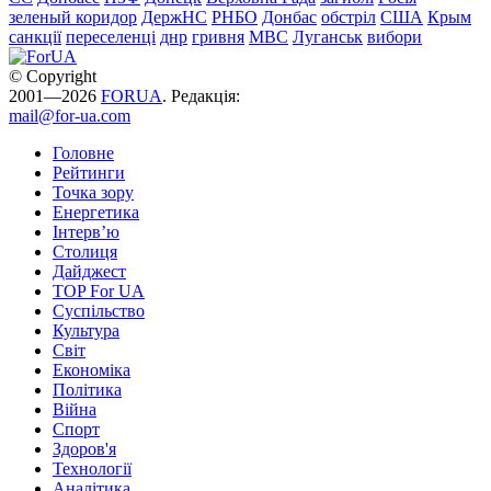
зеленый коридор
ДержНС
РНБО
Донбас
обстріл
США
Крым
санкції
переселенці
днр
гривня
МВС
Луганськ
вибори
© Copyright
2001—2026
FORUA
. Редакція:
mail@for-ua.com
Головне
Рейтинги
Точка зору
Енергетика
Інтерв’ю
Столиця
Дайджест
TOP For UA
Суспiльство
Культура
Світ
Економіка
Політика
Війна
Спорт
Здоров'я
Технології
Аналітика