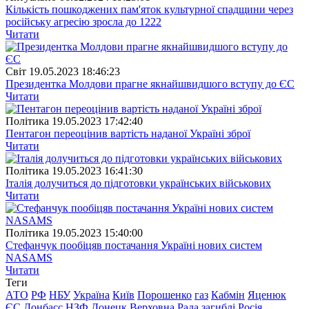
Кількість пошкоджених пам'яток культурної спадщини через
російську агресію зросла до 1222
Читати
Свiт
19.05.2023 18:46:23
Президентка Молдови прагне якнайшвидшого вступу до ЄС
Читати
Полiтика
19.05.2023 17:42:40
Пентагон переоцінив вартість наданої Україні зброї
Читати
Полiтика
19.05.2023 16:41:30
Італія долучиться до підготовки українських військових
Читати
Полiтика
19.05.2023 15:40:00
Стефанчук пообіцяв постачання Україні нових систем
NASAMS
Читати
Теги
АТО
РФ
НБУ
Україна
Київ
Порошенко
газ
Кабмін
Яценюк
ЄС
Донбасс
НЗФ
Донецк
Верховна Рада
загиблі
Росія