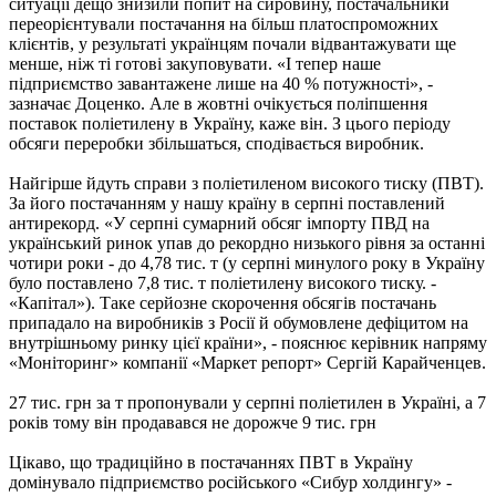
ситуації дещо знизили попит на сировину, постачальники
переорієнтували постачання на більш платоспроможних
клієнтів, у результаті українцям почали відвантажувати ще
менше, ніж ті готові закуповувати. «І тепер наше
підприємство завантажене лише на 40 % потужності», -
зазначає Доценко. Але в жовтні очікується поліпшення
поставок поліетилену в Україну, каже він. З цього періоду
обсяги переробки збільшаться, сподівається виробник.
Найгірше йдуть справи з поліетиленом високого тиску (ПВТ).
За його постачанням у нашу країну в серпні поставлений
антирекорд. «У серпні сумарний обсяг імпорту ПВД на
український ринок упав до рекордно низького рівня за останні
чотири роки - до 4,78 тис. т (у серпні минулого року в Україну
було поставлено 7,8 тис. т поліетилену високого тиску. -
«Капітал»). Таке серйозне скорочення обсягів постачань
припадало на виробників з Росії й обумовлене дефіцитом на
внутрішньому ринку цієї країни», - пояснює керівник напряму
«Моніторинг» компанії «Маркет репорт» Сергій Карайченцев.
27 тис. грн за т пропонували у серпні поліетилен в Україні, а 7
років тому він продавався не дорожче 9 тис. грн
Цікаво, що традиційно в постачаннях ПВТ в Україну
домінувало підприємство російського «Сибур холдингу» -