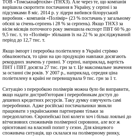
ТОВ «Томськнафтохім» (ТНХЗ). Але через те, що компанія
вирішила скоротити постачання в Україну, у серпні і за
підсумками 8 міс. 2014 р. у лідери вибився білоруський
виробник - компанія «Полімір» (23 % постачань у загальному
обсязі за січень-серпень і 28 % за серпень). Якщо ТНХЗ за
вісім місяців поточного року зменшила експорт ПВТ 60 % до
9,5 тис. т, то «Полімір» збільшив їх на 22 % за досліджуваний
період до 12,7 тис. т.
Якщо імпорт і переробка поліетилену в Україні стрімко
обвалюються, то ціни на цю продукцію навпаки досягають
рекордних значень у гривні. У серпні, наприклад, вартість
ПНТ і ПВТ досягла 27 тис. грн за т. Це максимальне значення
за останні сім років. У 2007 р., наприклад, середня ціна
поліетилену в країні не перевищувала 9 тис. грн за 1 т.
Ситуацію з переробкою полімерів можна було би виправити,
якщо надати дистриб'юторам і переробникам доступ до
дешевих кредитних ресурсів. Таку думку озвучують самі
переробники. Адже російські постачальники звикли
працювати з українськими партнерами тільки за
передоплатою. Європейські їхні колеги хоч і більш лояльні до
вітчизняних споживачів полімерної сировини, але все ж
орієнтовані на власний попит у сезон. Для кінцевого
споживача ситуація, що склалася на полімерному ринку,