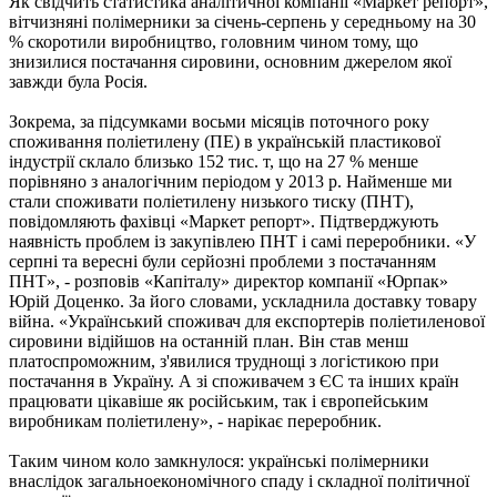
Як свідчить статистика аналітичної компанії «Маркет репорт»,
вітчизняні полімерники за січень-серпень у середньому на 30
% скоротили виробництво, головним чином тому, що
знизилися постачання сировини, основним джерелом якої
завжди була Росія.
Зокрема, за підсумками восьми місяців поточного року
споживання поліетилену (ПЕ) в українській пластикової
індустрії склало близько 152 тис. т, що на 27 % менше
порівняно з аналогічним періодом у 2013 р. Найменше ми
стали споживати поліетилену низького тиску (ПНТ),
повідомляють фахівці «Маркет репорт». Підтверджують
наявність проблем із закупівлею ПНТ і самі переробники. «У
серпні та вересні були серйозні проблеми з постачанням
ПНТ», - розповів «Капіталу» директор компанії «Юрпак»
Юрій Доценко. За його словами, ускладнила доставку товару
війна. «Український споживач для експортерів поліетиленової
сировини відійшов на останній план. Він став менш
платоспроможним, з'явилися труднощі з логістикою при
постачання в Україну. А зі споживачем з ЄС та інших країн
працювати цікавіше як російським, так і європейським
виробникам поліетилену», - нарікає переробник.
Таким чином коло замкнулося: українські полімерники
внаслідок загальноекономічного спаду і складної політичної