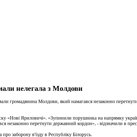
мали нелегала з Молдови
имали громадянина Молдови, який намагався незаконно перетну
уску «Нові Яриловичі». «Зупинили порушника на напрямку україн
ся незаконно перетнути державний кордон», - відзначили в прес
 про заборону в'їзду в Республіку Білорусь.