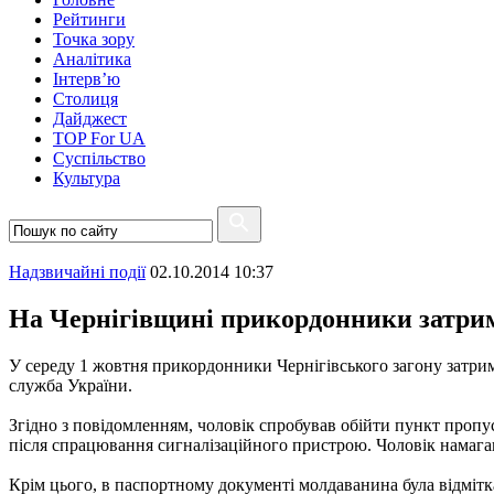
Рейтинги
Точка зору
Аналітика
Інтерв’ю
Столиця
Дайджест
TOP For UA
Суспiльство
Культура
Надзвичайні події
02.10.2014 10:37
На Чернігівщині прикордонники затри
У середу 1 жовтня прикордонники Чернігівського загону затр
служба України.
Згідно з повідомленням, чоловік спробував обійти пункт проп
після спрацювання сигналізаційного пристрою. Чоловік намагав
Крім цього, в паспортному документі молдаванина була відмітка