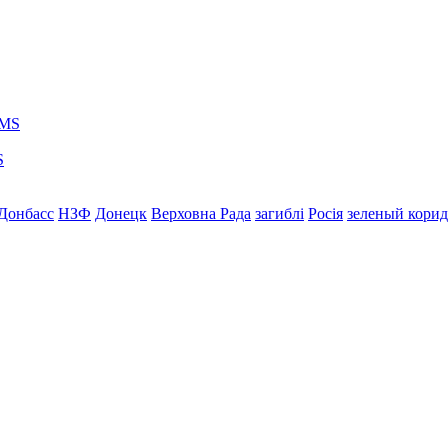
S
Донбасс
НЗФ
Донецк
Верховна Рада
загиблі
Росія
зеленый кори