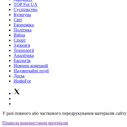
TOP For UA
Суспiльство
Культура
Світ
Економіка
Політика
Війна
Спорт
Здоров'я
Технології
Аналітика
Екологія
Новини компаній
Надзвичайні події
Досьє
ИнфоFor
У разі повного або часткового передрукування матеріалів сайту 
Правила використання матеріалів