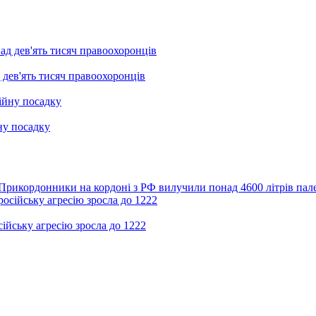
 дев'ять тисяч правоохоронців
ну посадку
Прикордонники на кордоні з РФ вилучили понад 4600 літрів пал
ійську агресію зросла до 1222