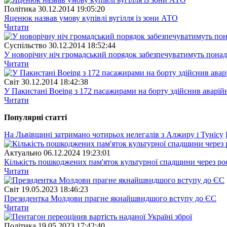
Полiтика
30.12.2014 19:05:20
Яценюк назвав умову купівлі вугілля із зони АТО
Читати
Суспiльство
30.12.2014 18:52:44
У новорічну ніч громадський порядок забезпечуватимуть понад
Читати
Свiт
30.12.2014 18:42:38
У Пакистані Boeing з 172 пасажирами на борту здійснив аварій
Читати
Популярнi статтi
На Львівщині затримано чотирьох нелегалів з Алжиру і Тунісу
Актуально
06.12.2024 19:23:01
Кількість пошкоджених пам'яток культурної спадщини через рос
Читати
Свiт
19.05.2023 18:46:23
Президентка Молдови прагне якнайшвидшого вступу до ЄС
Читати
Полiтика
19.05.2023 17:42:40