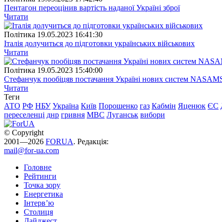
Пентагон переоцінив вартість наданої Україні зброї
Читати
Полiтика
19.05.2023 16:41:30
Італія долучиться до підготовки українських військових
Читати
Полiтика
19.05.2023 15:40:00
Стефанчук пообіцяв постачання Україні нових систем NASAM
Читати
Теги
АТО
РФ
НБУ
Україна
Київ
Порошенко
газ
Кабмін
Яценюк
ЄС
переселенці
днр
гривня
МВС
Луганськ
вибори
© Copyright
2001—2026
FORUA
. Редакція:
mail@for-ua.com
Головне
Рейтинги
Точка зору
Енергетика
Інтерв’ю
Столиця
Дайджест