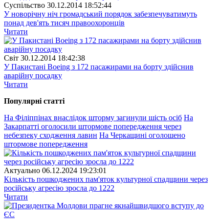
Суспiльство
30.12.2014 18:52:44
У новорічну ніч громадський порядок забезпечуватимуть
понад дев'ять тисяч правоохоронців
Читати
Свiт
30.12.2014 18:42:38
У Пакистані Boeing з 172 пасажирами на борту здійснив
аварійну посадку
Читати
Популярнi статтi
На Філіппінах внаслідок шторму загинули шість осіб
На
Закарпатті оголосили штормове попередження через
небезпеку сходження лавин
На Черкащині оголошено
штормове попередження
Актуально
06.12.2024 19:23:01
Кількість пошкоджених пам'яток культурної спадщини через
російську агресію зросла до 1222
Читати