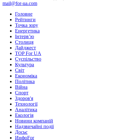
mail@for-ua.com
Головне
Рейтинги
Точка зору
Енергетика
Інтерв’ю
Столиця
Дайджест
TOP For UA
Суспiльство
Культура
Світ
Економіка
Політика
Війна
Спорт
Здоров'я
Технології
Аналітика
Екологія
Новини компаній
Надзвичайні події
Досьє
ИнфоFor