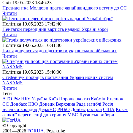
Свiт
19.05.2023 18:46:23
Президентка Молдови прагне якнайшвидшого вступу до ЄС
Читати
Полiтика
19.05.2023 17:42:40
Пентагон переоцінив вартість наданої Україні зброї
Читати
Полiтика
19.05.2023 16:41:30
Італія долучиться до підготовки українських військових
Читати
Полiтика
19.05.2023 15:40:00
Стефанчук пообіцяв постачання Україні нових систем
NASAMS
Читати
Теги
АТО
РФ
НБУ
Україна
Київ
Порошенко
газ
Кабмін
Яценюк
ЄС
Донбасс
НЗФ
Донецк
Верховна Рада
загиблі
Росія
зеленый коридор
ДержНС
РНБО
Донбас
обстріл
США
Крым
санкції
переселенці
днр
гривня
МВС
Луганськ
вибори
© Copyright
2001—2026
FORUA
. Редакція: