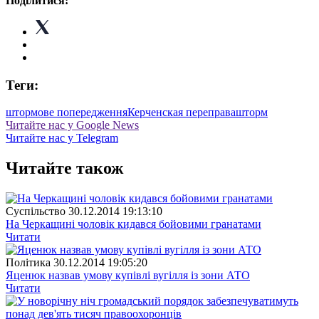
Поділитися:
Теги:
штормове попередження
Керченская переправа
шторм
Читайте нас у Google News
Читайте нас у Telegram
Читайте також
Суспiльство
30.12.2014 19:13:10
На Черкащині чоловік кидався бойовими гранатами
Читати
Полiтика
30.12.2014 19:05:20
Яценюк назвав умову купівлі вугілля із зони АТО
Читати