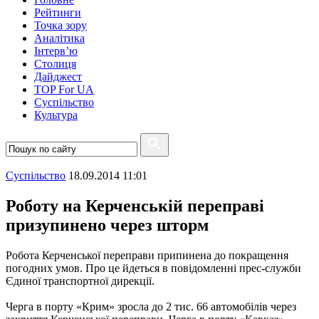
Рейтинги
Точка зору
Аналітика
Інтерв’ю
Столиця
Дайджест
TOP For UA
Суспiльство
Культура
Суспiльство
18.09.2014 11:01
Роботу на Керченській переправі
призупинено через шторм
Робота Керченської переправи припинена до покращення
погодних умов. Про це йдеться в повідомленні прес-служби
Єдиної транспортної дирекції.
Черга в порту «Крим» зросла до 2 тис. 66 автомобілів через