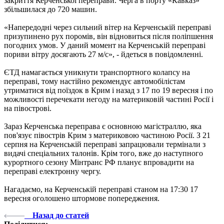
закриття Керченської переправи. Черга в порту «Кавказ»
збільшилася до 720 машин.
«Напередодні через сильний вітер на Керченській переправі
призупинено рух поромів, він відновиться після поліпшення
погодних умов. У даний момент на Керченській переправі
пориви вітру досягають 27 м/с», - йдеться в повідомленні.
ЄТД намагається уникнути транспортного колапсу на
переправі, тому настійно рекомендує автомобілістам
утриматися від поїздок в Крим і назад з 17 по 19 вересня і по
можливості перечекати негоду на материковій частині Росії і
на півострові.
Зараз Керченська переправа є основною магістраллю, яка
пов'язує півострів Крим з материковою частиною Росії. З 21
серпня на Керченській переправі запрацювали термінали з
видачі спеціальних талонів. Крім того, вже до наступного
курортного сезону Мінтранс РФ планує впровадити на
переправі електронну чергу.
Нагадаємо, на Керченській переправі станом на 17:30 17
вересня оголошено штормове попередження.
Назад до статей