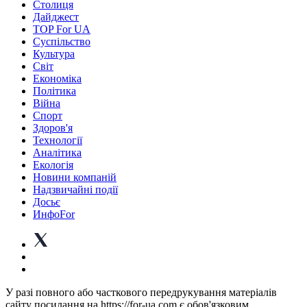
Столиця
Дайджест
TOP For UA
Суспiльство
Культура
Світ
Економіка
Політика
Війна
Спорт
Здоров'я
Технології
Аналітика
Екологія
Новини компаній
Надзвичайні події
Досьє
ИнфоFor
У разі повного або часткового передрукування матеріалів
сайту посилання на https://for-ua.com є обов'язковим