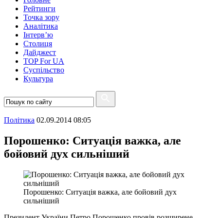
Рейтинги
Точка зору
Аналітика
Інтерв’ю
Столиця
Дайджест
TOP For UA
Суспiльство
Культура
Полiтика
02.09.2014 08:05
Порошенко: Ситуація важка, але
бойовий дух сильніший
Порошенко: Ситуація важка, але бойовий дух
сильніший
Президент України Петро Порошенко провів розширене