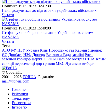
Полiтика
19.05.2023 16:41:30
Італія долучиться до підготовки українських військових
Читати
Полiтика
19.05.2023 15:40:00
Стефанчук пообіцяв постачання Україні нових систем
NASAMS
Читати
Теги
АТО
РФ
НБУ
Україна
Київ
Порошенко
газ
Кабмін
Яценюк
ЄС
Донбасс
НЗФ
Донецк
Верховна Рада
загиблі
Росія
зеленый коридор
ДержНС
РНБО
Донбас
обстріл
США
Крым
санкції
переселенці
днр
гривня
МВС
Луганськ
вибори
© Copyright
2001—2026
FORUA
. Редакція:
mail@for-ua.com
Головне
Рейтинги
Точка зору
Енергетика
Інтерв’ю