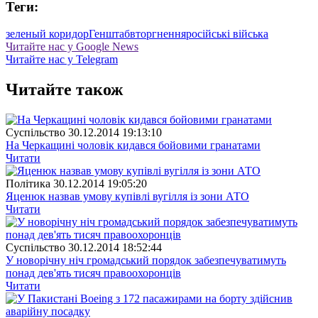
Теги:
зеленый коридор
Генштаб
вторгнення
російські війська
Читайте нас у Google News
Читайте нас у Telegram
Читайте також
Суспiльство
30.12.2014 19:13:10
На Черкащині чоловік кидався бойовими гранатами
Читати
Полiтика
30.12.2014 19:05:20
Яценюк назвав умову купівлі вугілля із зони АТО
Читати
Суспiльство
30.12.2014 18:52:44
У новорічну ніч громадський порядок забезпечуватимуть
понад дев'ять тисяч правоохоронців
Читати