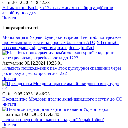
Свiт
30.12.2014 18:42:38
У Пакистані Boeing з 172 пасажирами на борту здійснив
аварійну посадку
Читати
Популярнi статтi
Мобілізація в Україні буде рівномірною
Генштаб попереджає
про можливі теракти на дорогах біля зони АТО
У Генштабі
назвали умову відведення артилерії на Донбасі
Актуально
06.12.2024 19:23:01
Кількість пошкоджених пам'яток культурної спадщини через
російську агресію зросла до 1222
Читати
Свiт
19.05.2023 18:46:23
Президентка Молдови прагне якнайшвидшого вступу до ЄС
Читати
Полiтика
19.05.2023 17:42:40
Пентагон переоцінив вартість наданої Україні зброї
Читати