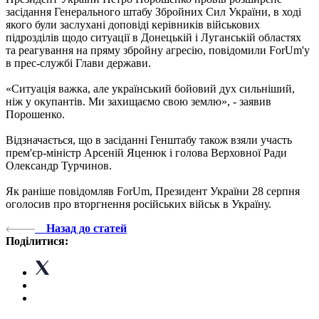
засідання Генерального штабу Збройних Сил України, в ході
якого були заслухані доповіді керівників військових
підрозділів щодо ситуації в Донецькій і Луганській областях
та реагування на пряму збройну агресію, повідомили ForUm'у
в прес-службі Глави держави.
«Ситуація важка, але український бойовий дух сильніший,
ніж у окупантів. Ми захищаємо свою землю», - заявив
Порошенко.
Відзначається, що в засіданні Генштабу також взяли участь
прем'єр-міністр Арсеній Яценюк і голова Верховної Ради
Олександр Турчинов.
Як раніше повідомляв ForUm, Президент України 28 серпня
оголосив про вторгнення російських військ в Україну.
Назад до статей
Поділитися: