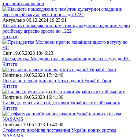
торговий павільйон
Актуально
06.12.2024 19:23:01
Кількість пошкоджених пам'яток культурної спадщини через
російську агресію зросла до 1222
Читати
Свiт
19.05.2023 18:46:23
Президентка Молдови прагне якнайшвидшого вступу до ЄС
Читати
Полiтика
19.05.2023 17:42:40
Пентагон переоцінив вартість наданої Україні зброї
Читати
Полiтика
19.05.2023 16:41:30
Італія долучиться до підготовки українських військових
Читати
Полiтика
19.05.2023 15:40:00
Стефанчук пообіцяв постачання Україні нових систем
NASAMS