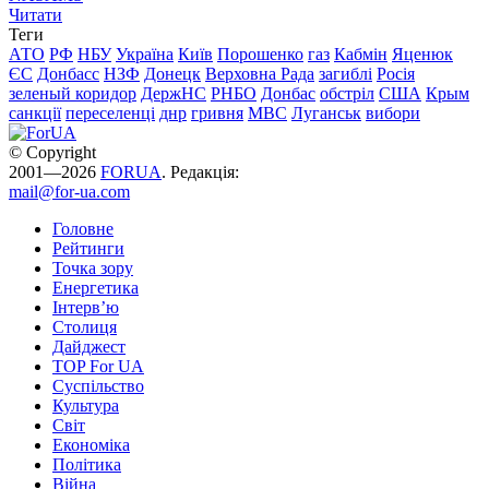
Читати
Теги
АТО
РФ
НБУ
Україна
Київ
Порошенко
газ
Кабмін
Яценюк
ЄС
Донбасс
НЗФ
Донецк
Верховна Рада
загиблі
Росія
зеленый коридор
ДержНС
РНБО
Донбас
обстріл
США
Крым
санкції
переселенці
днр
гривня
МВС
Луганськ
вибори
© Copyright
2001—2026
FORUA
. Редакція:
mail@for-ua.com
Головне
Рейтинги
Точка зору
Енергетика
Інтерв’ю
Столиця
Дайджест
TOP For UA
Суспiльство
Культура
Світ
Економіка
Політика
Війна