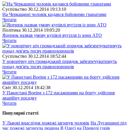
Суспiльство
30.12.2014 19:13:10
На Черкащині чоловік кидався бойовими гранатами
Читати
Полiтика
30.12.2014 19:05:20
Яценюк назвав умову купівлі вугілля із зони АТО
Читати
Суспiльство
30.12.2014 18:52:44
У новорічну ніч громадський порядок забезпечуватимуть
понад дев'ять тисяч правоохоронців
Читати
Свiт
30.12.2014 18:42:38
У Пакистані Boeing з 172 пасажирами на борту здійснив
аварійну посадку
Читати
Популярнi статтi
У Львові внаслідок пожежі загинув чоловік
На Луганщині під
час пожежі загинула людина
В Одесі на Привозі горів