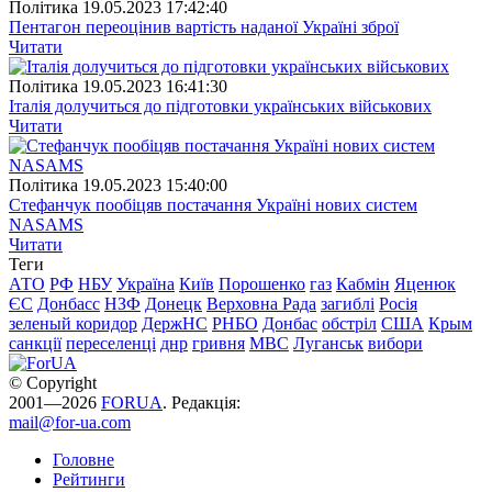
Полiтика
19.05.2023 17:42:40
Пентагон переоцінив вартість наданої Україні зброї
Читати
Полiтика
19.05.2023 16:41:30
Італія долучиться до підготовки українських військових
Читати
Полiтика
19.05.2023 15:40:00
Стефанчук пообіцяв постачання Україні нових систем
NASAMS
Читати
Теги
АТО
РФ
НБУ
Україна
Київ
Порошенко
газ
Кабмін
Яценюк
ЄС
Донбасс
НЗФ
Донецк
Верховна Рада
загиблі
Росія
зеленый коридор
ДержНС
РНБО
Донбас
обстріл
США
Крым
санкції
переселенці
днр
гривня
МВС
Луганськ
вибори
© Copyright
2001—2026
FORUA
. Редакція:
mail@for-ua.com
Головне
Рейтинги