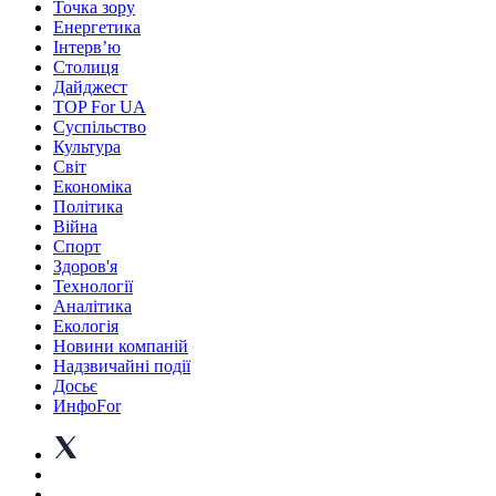
Точка зору
Енергетика
Інтерв’ю
Столиця
Дайджест
TOP For UA
Суспiльство
Культура
Світ
Економіка
Політика
Війна
Спорт
Здоров'я
Технології
Аналітика
Екологія
Новини компаній
Надзвичайні події
Досьє
ИнфоFor