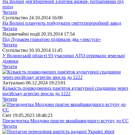
На Волині дев'ятирічний хлопчик вижив, потрапивши під
поїзд
Читати
Суспiльство
24.10.2014 16:06
На Волині планують побудувати сміттєпереробний завод
Читати
Надзвичайні події
20.10.2014 17:54
Під Луцьком гранатою підірвали два «лексуси»
Читати
Суспiльство
10.10.2014 11:45
У Волинській області 93 учасники АТО отримали земельні
ділянки
Читати
Актуально
06.12.2024 19:23:01
Кількість пошкоджених пам'яток культурної спадщини через
російську агресію зросла до 1222
Читати
Свiт
19.05.2023 18:46:23
Президентка Молдови прагне якнайшвидшого вступу до ЄС
Читати